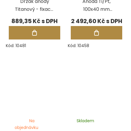
Držák anody
Anoda Ti/Pt,
Titanový - fixace,
100x40 mm
80x20 mm se
(Comfort II a
889,35 Kč
2 492,60 Kč
šroubem
Digital II)
Kód:
10481
Kód:
10458
Na
Skladem
objednávku