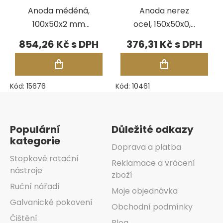
Anoda měděná,
Anoda nerez
100x50x2 mm
ocel, 150x50x0,5
(Comfort II a
mm (Comfort II
854,26 Kč
376,31 Kč
Digital II)
a Digital II)
Kód:
15676
Kód:
10461
Zápatí
Populární
Důležité odkazy
kategorie
Doprava a platba
Stopkové rotační
Reklamace a vrácení
nástroje
zboží
Ruční nářadí
Moje objednávka
Galvanické pokovení
Obchodní podmínky
Čištění
Blog