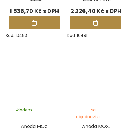
(RM01/RMgo!)
(Comfort II a
1 536,70 Kč
2 226,40 Kč
Digital II)
Kód:
10483
Kód:
10491
Skladem
Na
objednávku
Anoda MOX
Anoda MOX,