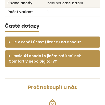
Fixace anody
není součástí balení
Počet variant
1
Časté dotazy
Je v ceně i úchyt (fixace) na anodu?
Poslouží anoda i v jiném zařízení než
Comfort V nebo Digital V?
Proč nakoupit u nás