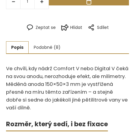
Zeptat se
Hlídat
Sdílet
Popis
Podobné (8)
Ve chvíli, kdy nádrž Comfort V nebo Digital V čeká
na svou anodu, nerozhoduje efekt, ale milimetry.‍​‍‌​‌‌​‌‌​‌​‌​‌​​‌‌​​​​‌‌‌​‌‌​​‌‌​
Měděná anoda 150×50×3 mm je vystřižená
přesně na míru těmto zařízením – a stejně
dobře si sedne do jakékoli jiné pětilitrové vany ve
vaší dílně.
Rozměr, který sedí, i bez fixace