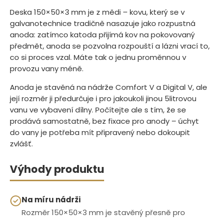
Deska 150×50×3 mm je z mědi – kovu, který se v
galvanotechnice tradičně nasazuje jako rozpustná
anoda: zatímco katoda přijímá kov na pokovovaný
předmět, anoda se pozvolna rozpouští a lázni vrací to,
co si proces vzal. Máte tak o jednu proměnnou v
provozu vany méně.
Anoda je stavěná na nádrže Comfort V a Digital V, ale
její rozměr ji předurčuje i pro jakoukoli jinou 5litrovou
vanu ve vybavení dílny. Počítejte ale s tím, že se
prodává samostatně, bez fixace pro anody – úchyt
do vany je potřeba mít připravený nebo dokoupit
zvlášť.
Výhody produktu
Na míru nádrži
Rozměr 150×50×3 mm je stavěný přesně pro