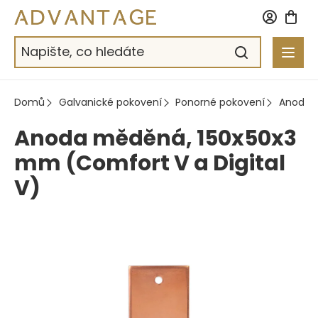
Přejít
na
obsah
Domů
Galvanické pokovení
Ponorné pokovení
Anody
Anoda měděná, 150x50x3
mm (Comfort V a Digital
V)