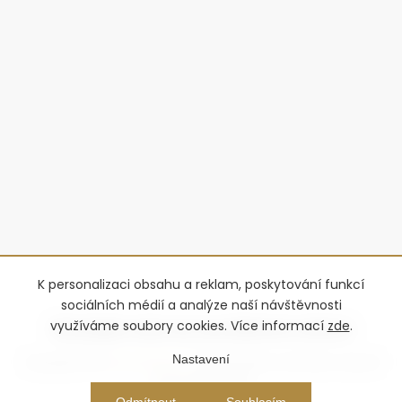
K personalizaci obsahu a reklam, poskytování funkcí
sociálních médií a analýze naší návštěvnosti
využíváme soubory cookies. Více informací
zde
.
Nastavení
Copyright 2026
Advantage-fl
. Všechna práva vyhrazena.
Upravit
nastavení cookies
Vytvořil Shoptet Premium