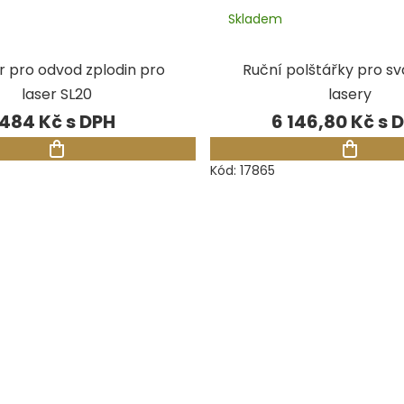
Skladem
tr pro odvod zplodin pro
Ruční polštářky pro s
laser SL20
lasery
484 Kč
6 146,80 Kč
Kód:
17865