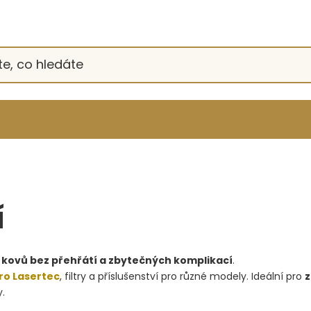
í
í kovů bez přehřátí a zbytečných komplikací
.
iro Lasertec
, filtry a příslušenství pro různé modely. Ideální pro
z
y.