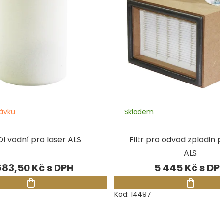
ávku
Skladem
 DI vodní pro laser ALS
Filtr pro odvod zplodin 
ALS
683,50 Kč
5 445 Kč
Kód:
14497