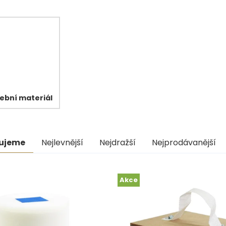
ební materiál
ní
ujeme
Nejlevnější
Nejdražší
Nejprodávanější
uktů
s
Akce
uktů