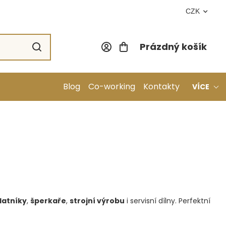
CZK
Prázdný košík
Nákupní koší
Blog
Co-working
Kontakty
VÍCE
latníky
,
šperkaře
,
strojní výrobu
i servisní dílny. Perfektní