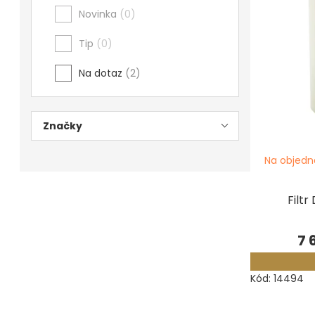
Novinka
0
Měřidla, testry, váhy
Tip
0
Fasování a gravírování
Na dotaz
2
Základní vybavení dílny
Tvarování
Značky
Navlékací nitě, struny, podložky
Na objedn
3D technologie
Filtr
Smalty, UV barvy, patiny
Hodinářské potřeby
7 
Lupy a mikroskopy
Kód:
14494