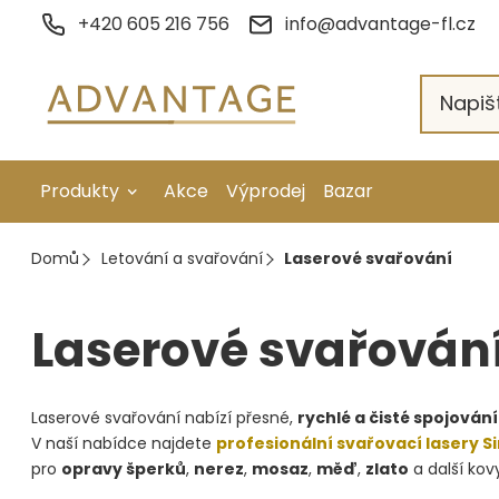
Přejít
+420 605 216 756
info@advantage-fl.cz
na
obsah
Produkty
Akce
Výprodej
Bazar
Galvanické pokovení
Domů
Letování a svařování
Laserové svařování
Náhradní díly
Laserové svařován
Stopkové rotační nástroje
Ruční nářadí
Laserové svařování nabízí přesné,
rychlé a čisté spojován
Strojní obrábění
V naší nabídce najdete
profesionální svařovací lasery S
pro
opravy šperků
,
nerez
,
mosaz
,
měď
,
zlato
a další kov
Letování a svařování