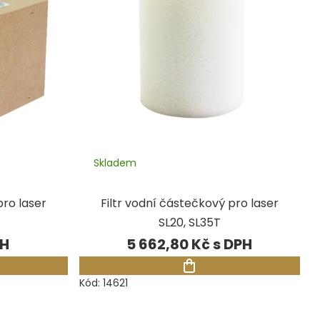
Skladem
pro laser
Filtr vodní částečkový pro laser
SL20, SL35T
5 662,80 Kč
Kód:
14621