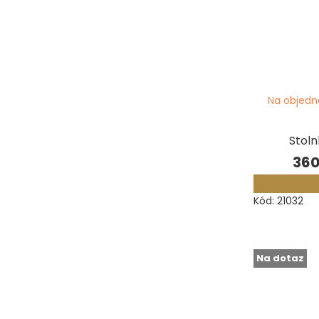
Na objedn
Stoln
360
Kód:
21032
Na dotaz