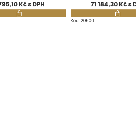
795,10 Kč
71 184,30 Kč
Kód:
20600