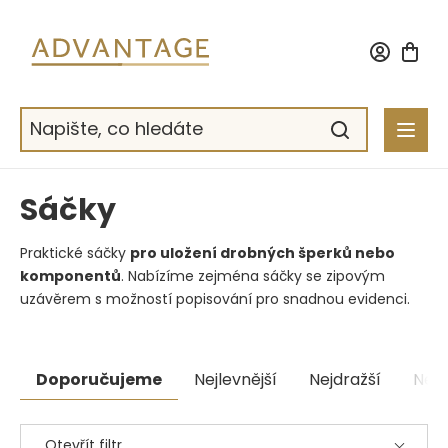
Přejít
na
obsah
Sáčky
Praktické sáčky
pro uložení drobných šperků nebo
komponentů
.
Nabízíme zejména sáčky se zipovým
uzávěrem s možností popisování pro snadnou evidenci.
Řazení
Doporučujeme
Nejlevnější
Nejdražší
Nejp
produktů
Otevřít filtr