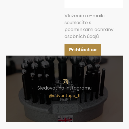
Vložením e-mailu
souhlasíte s
podmínkami ochrany
osobních údajů
Přihlásit se
Sledovat na Instagramu