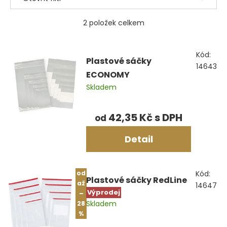
2
položek celkem
Výpis
Kód:
produktů
Plastové sáčky
14643
ECONOMY
Skladem
42,35 Kč
od
Detail
od
Kód:
Plastové sáčky RedLine
až
14647
Výprodej
–
Skladem
28
%