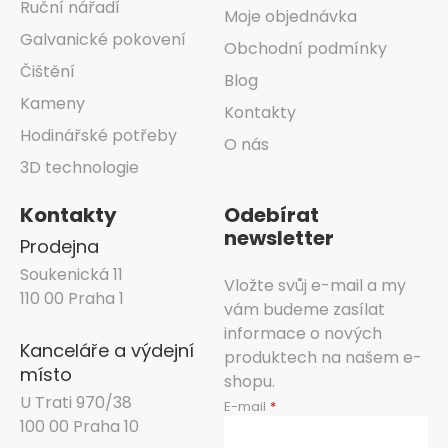
Ruční nářadí
Moje objednávka
Galvanické pokovení
Obchodní podmínky
Čištění
Blog
Kameny
Kontakty
Hodinářské potřeby
O nás
3D technologie
Kontakty
Odebírat
newsletter
Prodejna
Soukenická 11
Vložte svůj e-mail a my
110 00 Praha 1
vám budeme zasílat
informace o nových
Kanceláře a výdejní
produktech na našem e-
místo
shopu.
U Trati 970/38
E-mail
100 00 Praha 10