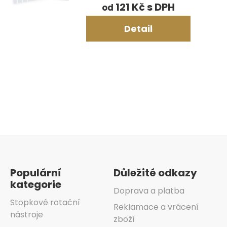
121 Kč
od
Detail
Ovládací
prvky
výpisu
Zápatí
Populární
Důležité odkazy
kategorie
Doprava a platba
Stopkové rotační
Reklamace a vrácení
nástroje
zboží