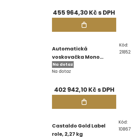
455 964,30 Kč
Kód:
Automatická
21852
voskovačka Mono
Na dotaz
Vision Touch
Na dotaz
402 942,10 Kč
Kód:
Castaldo Gold Label
10867
role, 2,27 kg