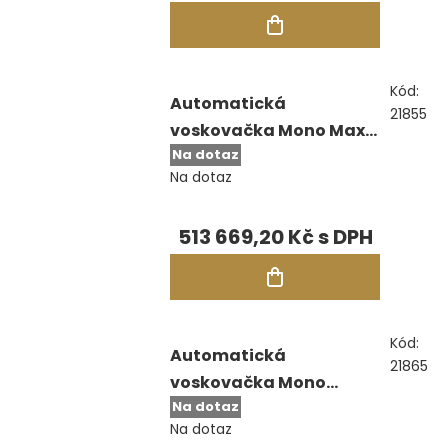
Kód:
Automatická
21855
voskovačka Mono Maxi
Na dotaz
Intuitive
Na dotaz
513 669,20 Kč
Kód:
Automatická
21865
voskovačka Mono
Na dotaz
Vision PC 4.0
Na dotaz