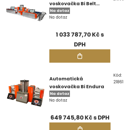
voskovačka Bi Belt
Na dotaz
System Intuitive
Na dotaz
1 033 787,70 Kč
Kód:
Automatická
21861
voskovačka Bi Endura
Na dotaz
Na dotaz
649 745,80 Kč