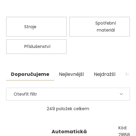
spolehlivé a opakovatelné výsledky při lití kovů i výrobě
šperků.
Spotřební
Stroje
materiál
Příslušenství
Řazení
Doporučujeme
Nejlevnější
Nejdražší
Nejp
produktů
Otevřít filtr
249
položek celkem
Výpis
Kód:
produktů
Automatická
21858