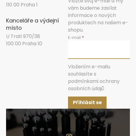
Vložte svůj e-mail a my
110 00 Praha 1
vám budeme zasílat
informace o nových
Kanceláře a výdejní
produktech na našem e-
místo
shopu.
U Trati 970/38
E-mail
100 00 Praha 10
Vložením e-mailu
souhlasíte s
podmínkami ochrany
osobních údajů
Přihlásit se