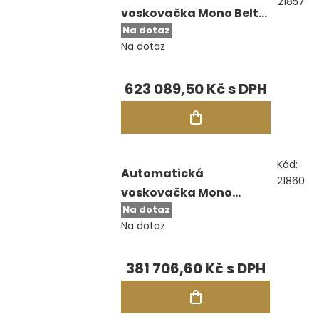
21857
voskovačka Mono Belt
Na dotaz
System Intuitive
Na dotaz
623 089,50 Kč
Kód:
Automatická
21860
voskovačka Mono
Na dotaz
Endura
Na dotaz
381 706,60 Kč