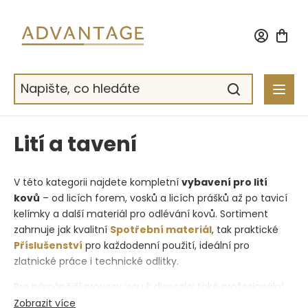
Přejít
na
obsah
Lití a tavení
V této kategorii najdete kompletní
vybavení pro lití
kovů
– od licích forem, vosků a licích prášků až po tavicí
kelímky a další materiál pro odlévání kovů. Sortiment
zahrnuje jak kvalitní
Spotřební materiál
, tak praktické
Příslušenství
pro každodenní použití, ideální pro
zlatnické práce i technické odlitky.
Pro náročnější provozy jsou k dispozici také profesionální
Stroje
, jako je tavicí pec nebo licí zařízení, které zajistí
Zobrazit více