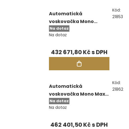
Kód:
Automatická
21853
voskovačka Mono
Na dotaz
Intuitive
Na dotaz
432 671,80 Kč
Kód:
Automatická
21862
voskovačka Mono Maxi
Na dotaz
Endura
Na dotaz
462 401,50 Kč