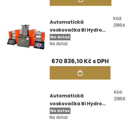
Kód:
Automatická
21864
voskovačka Bi Hydro
Na dotaz
Endura
Na dotaz
670 836,10 Kč
Kód:
Automatická
21859
voskovačka Bi Hydro
Na dotaz
Intuitive
Na dotaz