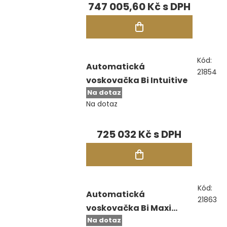
747 005,60 Kč
Kód:
Automatická
21854
voskovačka Bi Intuitive
Na dotaz
Na dotaz
725 032 Kč
Kód:
Automatická
21863
voskovačka Bi Maxi
Na dotaz
Endura