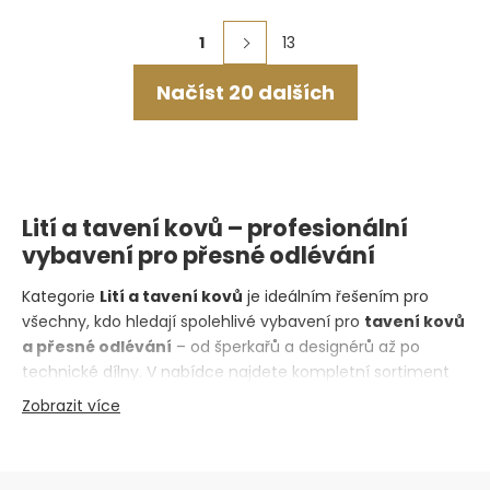
Ovládací
1
13
Stránkování
prvky
Načíst 20 dalších
výpisu
Lití a tavení kovů – profesionální
vybavení pro přesné odlévání
Kategorie
Lití a tavení kovů
je ideálním řešením pro
všechny, kdo hledají spolehlivé vybavení pro
tavení kovů
a přesné odlévání
– od šperkařů a designérů až po
technické dílny. V nabídce najdete kompletní sortiment
pro celý proces, od přípravy modelů a forem až po
Zobrazit více
samotné lití. Nechybí
tavicí pece s přesnou regulací
teploty
,
odolné kelímky
,
silikonové formovací gumy
,
licí vosky
,
licí prášky
ani
moderní licí zařízení
pro
Zápatí