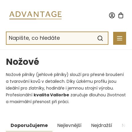
Přejít
na
obsah
Nožové
Nožové pilníky (jehlové pilníky) slouží pro přesné broušení
a tvarování kovů v detailech. Díky úzkému profilu jsou
ideální pro zlatníky, hodináře i jemnou strojní výrobu.
Profesionální
kvalita Vallorbe
zaručuje dlouhou životnost
a maximální přesnost při práci.
Řazení
Doporučujeme
Nejlevnější
Nejdražší
Nejp