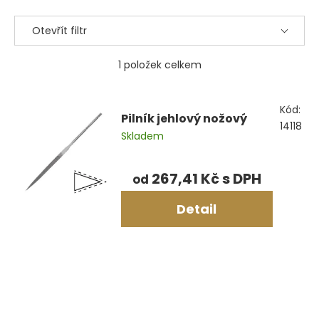
produktů
Otevřít filtr
1
položek celkem
Výpis
Kód:
produktů
Pilník jehlový nožový
14118
Skladem
267,41 Kč
od
Detail
Ovládací