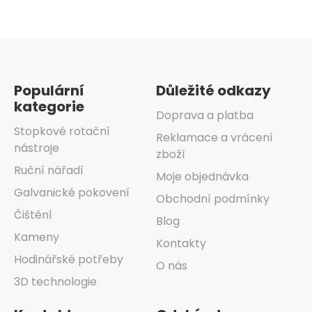
prvky
výpisu
Zápatí
Populární
Důležité odkazy
kategorie
Doprava a platba
Stopkové rotační
Reklamace a vrácení
nástroje
zboží
Ruční nářadí
Moje objednávka
Galvanické pokovení
Obchodní podmínky
Čištění
Blog
Kameny
Kontakty
Hodinářské potřeby
O nás
3D technologie