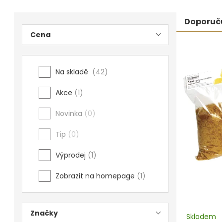
Postranní
Řaze
Povrchové úpravy
Doporuč
Cena
panel
prod
Kompresory a příslušenství
Výpi
Čištění
Na skladě
42
prod
Lití a tavení
Akce
1
Kameny
Novinka
0
Motory, mikromotory, vrtačky
Tip
0
Literatura a DVD
Výprodej
1
Polotovary a komponenty
Zobrazit na homepage
1
Drátování
Značky
Balení, prezentace a značení šperků
Skladem