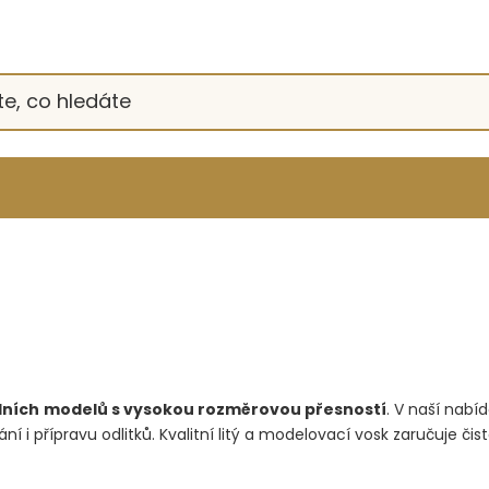
lních
modelů s vysokou rozměrovou přesností
. V naší nabí
ní i přípravu odlitků. Kvalitní litý a modelovací vosk zaručuje či