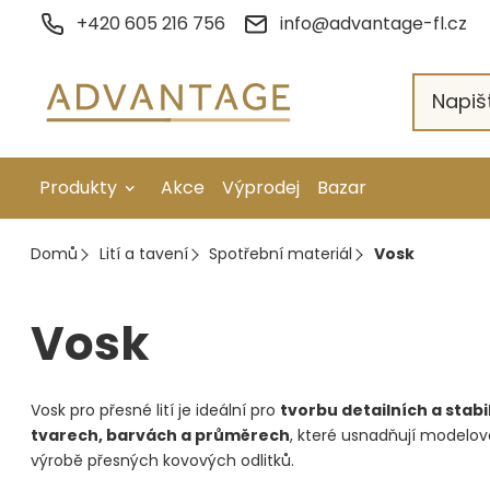
Přejít
+420 605 216 756
info@advantage-fl.cz
na
obsah
Produkty
Akce
Výprodej
Bazar
Galvanické pokovení
Domů
Lití a tavení
Spotřební materiál
Vosk
Náhradní díly
Vosk
Stopkové rotační nástroje
Ruční nářadí
Vosk pro přesné lití je ideální pro
tvorbu detailních a stabi
Strojní obrábění
tvarech, barvách a průměrech
, které usnadňují modelová
výrobě přesných kovových odlitků.
Letování a svařování