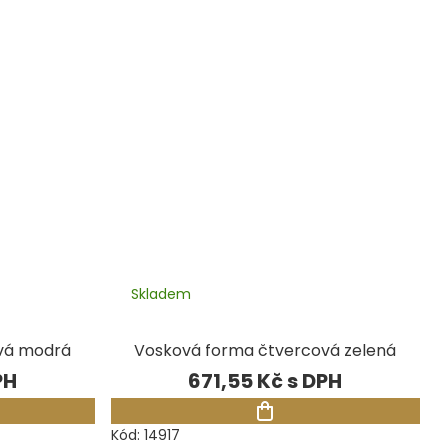
Skladem
vá modrá
Vosková forma čtvercová zelená
671,55 Kč
Kód:
14917