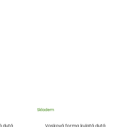
Skladem
á dutá
Vosková forma kulatá dutá