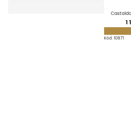
Měřidla, testry, váhy
Castaldo
Fasování a gravírování
1
Základní vybavení dílny
Kód:
10871
Tvarování
Navlékací nitě, struny, podložky
3D technologie
Smalty, UV barvy, patiny
Hodinářské potřeby
Lupy a mikroskopy