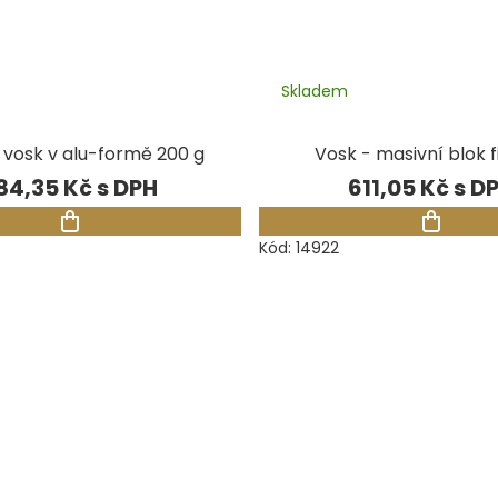
Skladem
 vosk v alu-formě 200 g
Vosk - masivní blok f
84,35 Kč
611,05 Kč
Kód:
14922