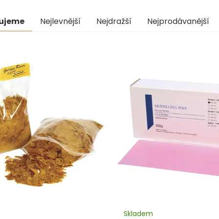
ní
ujeme
Nejlevnější
Nejdražší
Nejprodávanější
uktů
s
uktů
Skladem