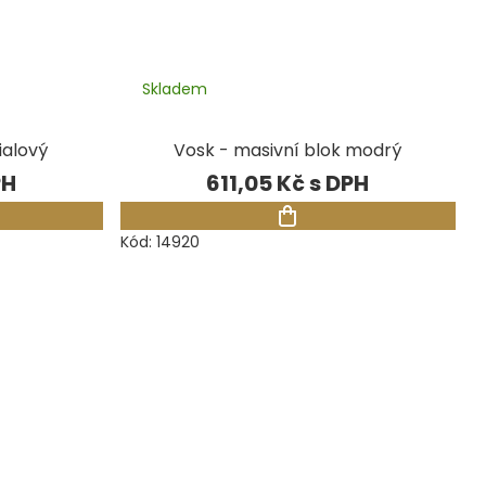
Skladem
ialový
Vosk - masivní blok modrý
611,05 Kč
Kód:
14920