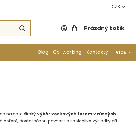
CZK
Prázdný košík
Nákupní koší
Blog
Co-working
Kontakty
VÍCE
dce najdete široký
výběr voskových forem v různých
sté hoření, dostatečnou pevnost a spolehlivé výsledky při