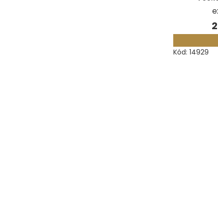
e
2
Kód:
14929