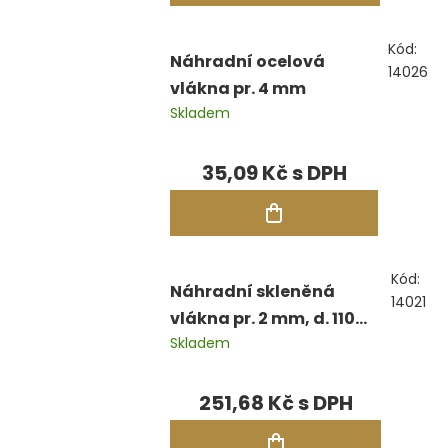
Kód:
Náhradní ocelová
14026
vlákna pr. 4 mm
Skladem
35,09 Kč
Kód:
Náhradní skleněná
14021
vlákna pr. 2 mm, d. 110
Skladem
mm, bal. 12 ks
251,68 Kč