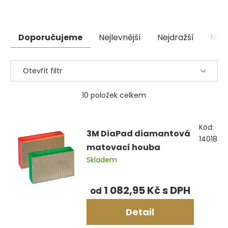
povrch na prstenech, špercích a dalších kovových
výrobcích.
Řazení
Doporučujeme
Nejlevnější
Nejdražší
Nejp
produktů
Otevřít filtr
10
položek celkem
Výpis
Kód:
produktů
3M DiaPad diamantová
14018
matovací houba
Skladem
1 082,95 Kč
od
Detail