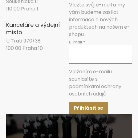
Soukenická 11
Vložte svůj e-mail a my
110 00 Praha 1
vám budeme zasílat
informace o nových
Kanceláře a výdejní
produktech na našem e-
místo
shopu.
U Trati 970/38
E-mail
100 00 Praha 10
Vložením e-mailu
souhlasíte s
podmínkami ochrany
osobních údajů
Přihlásit se