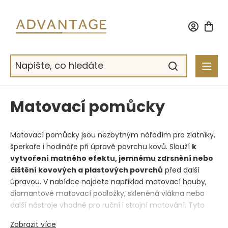
Přejít
na
obsah
Matovací pomůcky
Matovací pomůcky jsou nezbytným nářadím pro zlatníky,
šperkaře i hodináře při úpravě povrchu kovů. Slouží
k
vytvoření matného efektu, jemnému zdrsnění nebo
čištění kovových a plastových povrchů
před další
úpravou. V nabídce najdete například matovací houby,
diamantové matovací podložky, skleněná vlákna nebo
další nástroje vhodné pro ruční i strojní matování. Tyto
pomůcky umožňují snadno vytvořit dekorativní matný
Zobrazit více