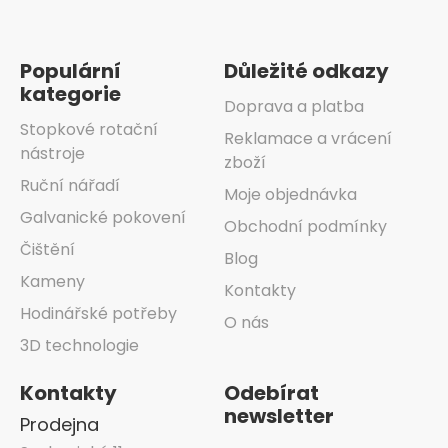
Zápatí
Populární
Důležité odkazy
kategorie
Doprava a platba
Stopkové rotační
Reklamace a vrácení
nástroje
zboží
Ruční nářadí
Moje objednávka
Galvanické pokovení
Obchodní podmínky
Čištění
Blog
Kameny
Kontakty
Hodinářské potřeby
O nás
3D technologie
Kontakty
Odebírat
newsletter
Prodejna