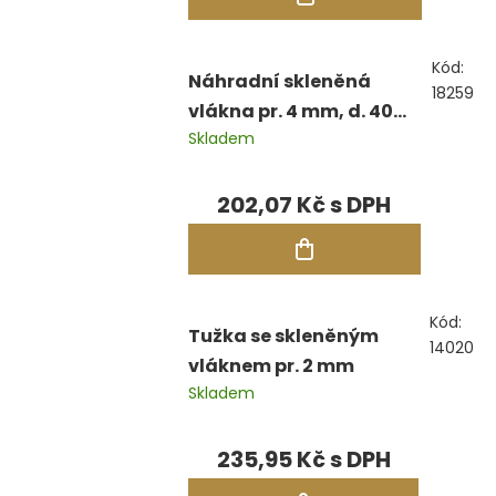
Kód:
Náhradní skleněná
18259
vlákna pr. 4 mm, d. 40
Skladem
mm, bal. 12 ks
202,07 Kč
Kód:
Tužka se skleněným
14020
vláknem pr. 2 mm
Skladem
235,95 Kč