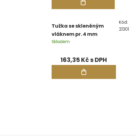
Kód:
Tužka se skleněným
21301
vláknem pr. 4 mm
Skladem
163,35 Kč
Ovládací
prvky
výpisu