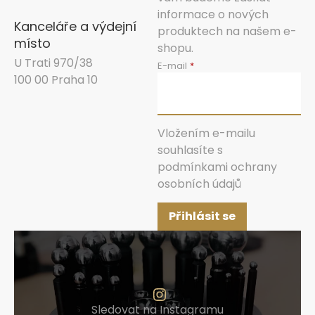
informace o nových
Kanceláře a výdejní
produktech na našem e-
místo
shopu.
U Trati 970/38
E-mail
100 00 Praha 10
Vložením e-mailu
souhlasíte s
podmínkami ochrany
osobních údajů
Přihlásit se
Sledovat na Instagramu