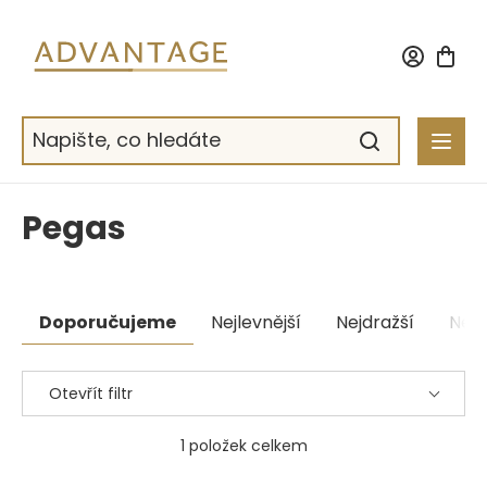
Přejít
na
obsah
Pegas
Řazení
Doporučujeme
Nejlevnější
Nejdražší
Nejp
produktů
Otevřít filtr
1
položek celkem