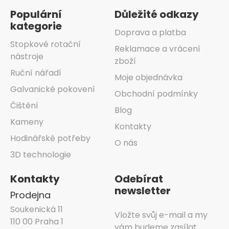
Populární
Důležité odkazy
kategorie
Doprava a platba
Stopkové rotační
Reklamace a vrácení
nástroje
zboží
Ruční nářadí
Moje objednávka
Galvanické pokovení
Obchodní podmínky
Čištění
Blog
Kameny
Kontakty
Hodinářské potřeby
O nás
3D technologie
Kontakty
Odebírat
newsletter
Prodejna
Soukenická 11
Vložte svůj e-mail a my
110 00 Praha 1
vám budeme zasílat