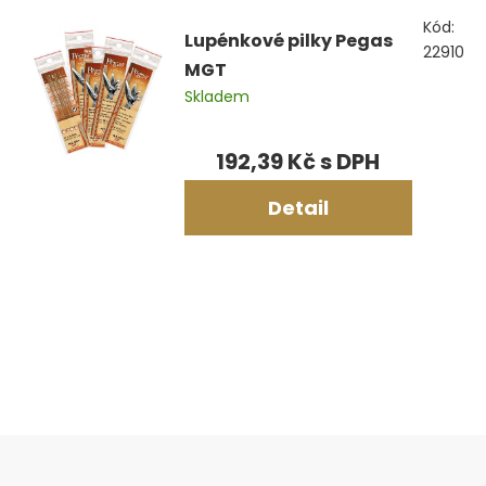
Výpis
Kód:
produktů
Lupénkové pilky Pegas
22910
MGT
Skladem
192,39 Kč
Detail
Ovládací
prvky
výpisu
Zápatí