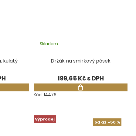
Skladem
, kulatý
Držák na smirkový pásek
199,65 Kč
Kód:
14476
Výprodej
od
až
–50 %