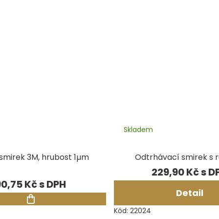
Skladem
 smirek 3M, hrubost 1µm
Odtrhávací smirek s r
229,90 Kč
90,75 Kč
Detail
Kód:
22024