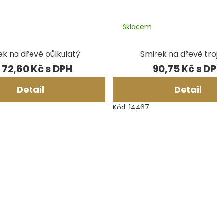
Skladem
ek na dřevě půlkulatý
Smirek na dřevě tro
72,60 Kč
90,75 Kč
Detail
Detail
Kód:
14467