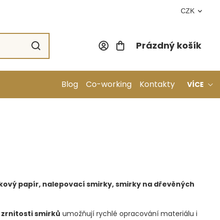
CZK
Prázdný košík
Nákupní koší
Blog
Co-working
Kontakty
VÍCE
kový papír, nalepovací smirky, smirky na dřevěných
zrnitosti smirků
umožňují rychlé opracování materiálu i