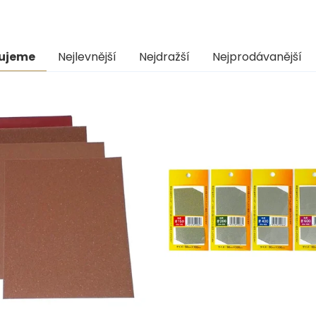
ní
ujeme
Nejlevnější
Nejdražší
Nejprodávanější
uktů
s
uktů