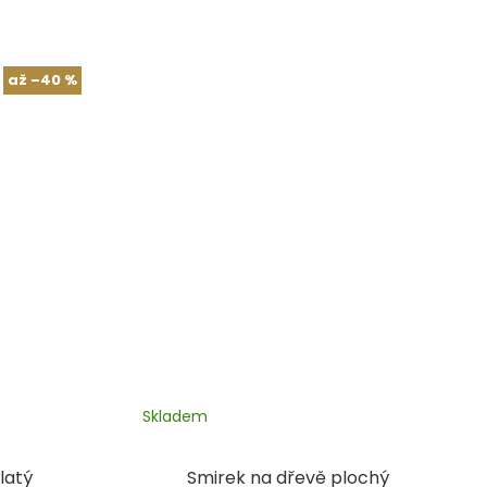
až
–40 %
Skladem
latý
Smirek na dřevě plochý