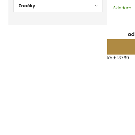
Značky
Skladem
Měřidla, testry, váhy
Fasování a gravírování
od
Základní vybavení dílny
Tvarování
Kód:
13769
Navlékací nitě, struny, podložky
3D technologie
Smalty, UV barvy, patiny
Hodinářské potřeby
Lupy a mikroskopy