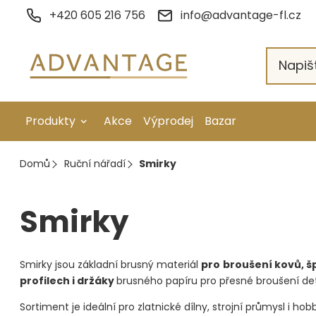
Přejít
+420 605 216 756
info@advantage-fl.cz
na
obsah
Produkty
Akce
Výprodej
Bazar
Galvanické pokovení
Domů
Ruční nářadí
Smirky
Náhradní díly
Smirky
Stopkové rotační nástroje
Ruční nářadí
Smirky jsou základní brusný materiál
pro
broušení kovů, šp
Strojní obrábění
profilech i držáky
brusného papíru pro přesné broušení det
Sortiment je ideální pro zlatnické dílny, strojní průmysl i h
Letování a svařování