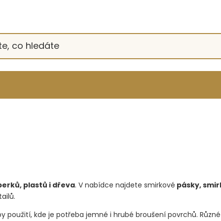
erků, plastů i dřeva
. V nabídce najdete smirkové
pásky, smir
ailů.
obby použití, kde je potřeba jemné i hrubé broušení povrchů. Různé