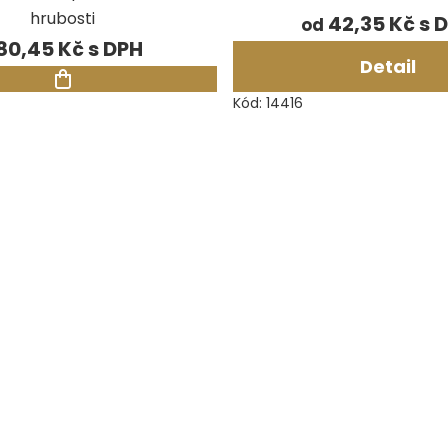
hrubosti
42,35 Kč
od
80,45 Kč
Detail
Kód:
14416