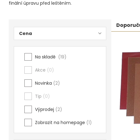
finální úpravu před leštěním.
Povrchové úpravy
Postranní
Řaze
Doporuč
Kompresory a příslušenství
Cena
panel
prod
Čištění
Výpi
Lití a tavení
Na skladě
19
prod
Kameny
Akce
0
Motory, mikromotory, vrtačky
Novinka
2
Literatura a DVD
Tip
0
Polotovary a komponenty
Výprodej
2
Drátování
Zobrazit na homepage
1
Balení, prezentace a značení šperků