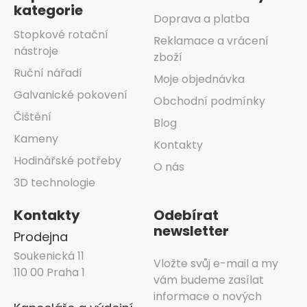
kategorie
Doprava a platba
Stopkové rotační
Reklamace a vrácení
nástroje
zboží
Ruční nářadí
Moje objednávka
Galvanické pokovení
Obchodní podmínky
Čištění
Blog
Kameny
Kontakty
Hodinářské potřeby
O nás
3D technologie
Kontakty
Odebírat
newsletter
Prodejna
Soukenická 11
Vložte svůj e-mail a my
110 00 Praha 1
vám budeme zasílat
informace o nových