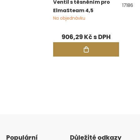
Ventil s těsněním pro
17186
ElmaSteam 4,5
Na objednávku
906,29 Kč
Ovládací
prvky
výpisu
Zápatí
Populární
Důležité odkazy