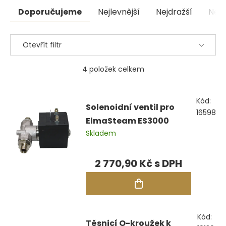
Řazení
Doporučujeme
Nejlevnější
Nejdražší
Nejp
produktů
Otevřít filtr
4
položek celkem
Výpis
Kód:
produktů
Solenoidní ventil pro
16598
ElmaSteam ES3000
Skladem
2 770,90 Kč
Kód:
Těsnicí O-kroužek k