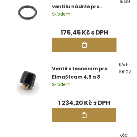
19139
ventilu nádrže pro
Skladem
Elmasteam 4,5 a 8
175,45 Kč
Kód:
Ventil s těsněním pro
19002
ElmaSteam 4,5 a 8
Skladem
1 234,20 Kč
Kód: