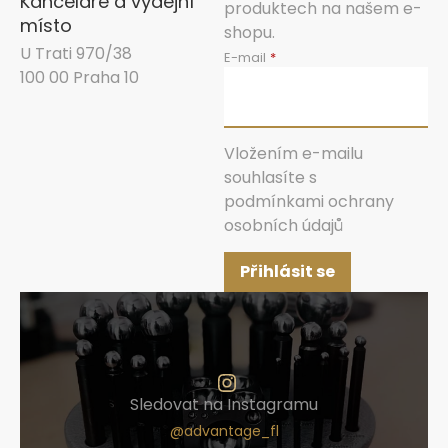
Kanceláře a výdejní
produktech na našem e-
místo
shopu.
U Trati 970/38
E-mail
100 00 Praha 10
Vložením e-mailu
souhlasíte s
podmínkami ochrany
osobních údajů
Přihlásit se
Sledovat na Instagramu