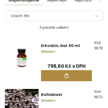
Doporučujeme
Nejlevnější
Nejdražší
Nejp
produktů
Otevřít filtr
3
položek celkem
Výpis
Kód:
produktů
Erkoskin, bal. 50 ml
11678
Skladem
798,60 Kč
Kód:
Rolloblast
18173
Skladem