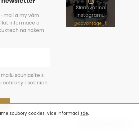
 newsletter
Sledovat na
Instagramu
 e-mail a my vám
lat informace o
duktech na našem
mailu souhlasíte s
 ochrany osobních
 se
váme soubory cookies. Více informací
zde
.
Vytvořil Shoptet Premium