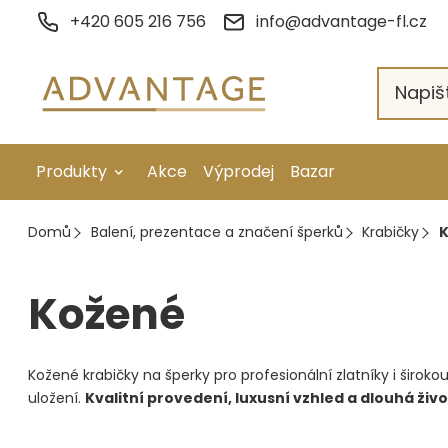
Přejít
+420 605 216 756
info@advantage-fl.cz
na
obsah
Produkty
Akce
Výprodej
Bazar
Galvanické pokovení
Domů
Balení, prezentace a značení šperků
Krabičky
K
Náhradní díly
Kožené
Stopkové rotační nástroje
Ruční nářadí
Kožené krabičky na šperky pro profesionální zlatníky i širok
Strojní obrábění
uložení.
Kvalitní provedení, luxusní vzhled a dlouhá živ
Letování a svařování