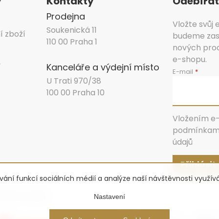
y
Kontakty
Odebírat
Prodejna
Vložte svůj
Soukenická 11
í zboží
budeme zasí
110 00 Praha 1
nových pro
e-shopu.
y
Kanceláře a výdejní místo
E-mail
U Trati 970/38
100 00 Praha 10
Vložením e-
podmínkami
údajů
Přihlásit
ování funkcí sociálních médií a analýze naší návštěvnosti využí
stavení cookies
Nastavení