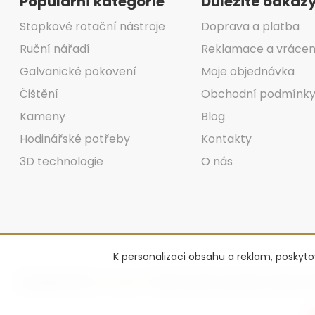
Populární kategorie
Důležité odkaz
Stopkové rotační nástroje
Doprava a platba
Ruční nářadí
Reklamace a vrácen
Galvanické pokovení
Moje objednávka
Čištění
Obchodní podmínk
Kameny
Blog
Hodinářské potřeby
Kontakty
3D technologie
O nás
K personalizaci obsahu a reklam, poskyt
Copyright 2026
Advantage-fl
. Všechna práva vyhrazena.
Upravit na