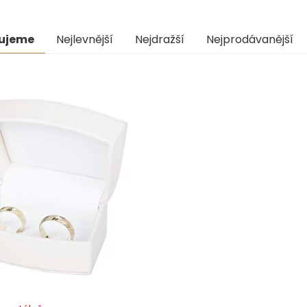
ní
ujeme
Nejlevnější
Nejdražší
Nejprodávanější
uktů
s
uktů