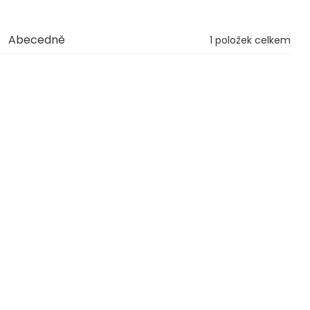
Abecedně
1
položek celkem