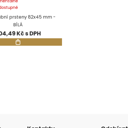
entálně
dostupné
ubní prsteny 82x45 mm -
BÍLÁ
04,49 Kč