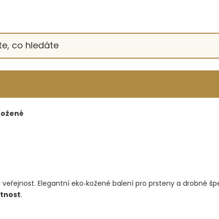
ožené
ou veřejnost. Elegantní eko‑kožené balení pro prsteny a drobné š
otnost
.