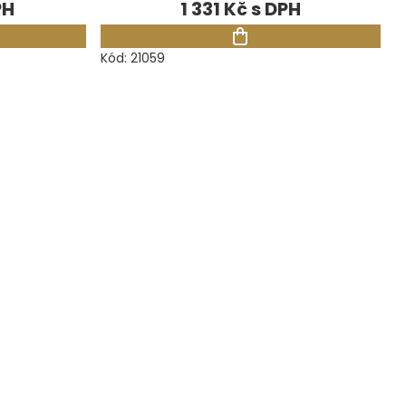
1 331 Kč
Kód:
21059