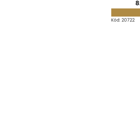
8
Kód:
20722