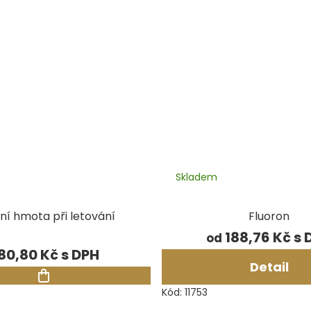
Skladem
ní hmota při letování
Fluoron
188,76 Kč
od
80,80 Kč
Detail
Kód:
11753