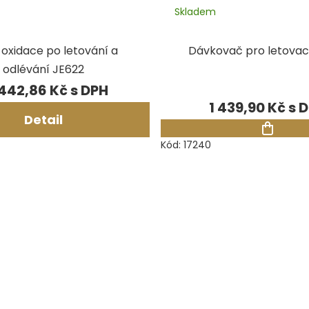
Skladem
č oxidace po letování a
Dávkovač pro letovac
odlévání JE622
442,86 Kč
1 439,90 Kč
Detail
Kód:
17240