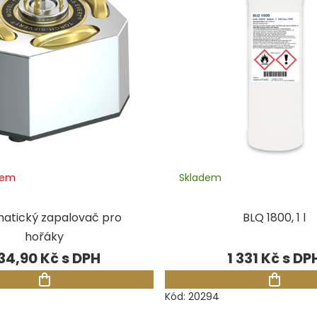
dem
Skladem
atický zapalovač pro
BLQ 1800, 1 l
hořáky
34,90 Kč
1 331 Kč
Kód:
20294