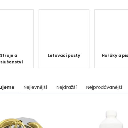
Stroje a
Letovací pasty
Hořáky a pi
íslušenství
ní
ujeme
Nejlevnější
Nejdražší
Nejprodávanější
uktů
s
uktů