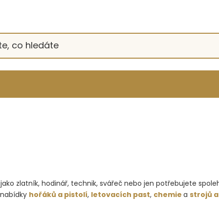
jako zlatník, hodinář, technik, svářeč nebo jen potřebujete spoleh
é nabídky
hořáků a pistolí
,
letovacích past
,
chemie
a
strojů a