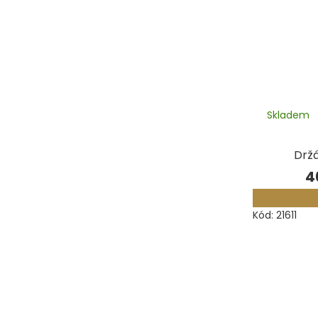
Skladem
Držá
4
Kód:
21611