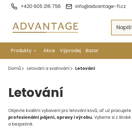
Přejít
+420 605 216 756
info@advantage-fl.cz
na
obsah
Produkty
Akce
Výprodej
Bazar
Galvanické pokovení
Domů
Letování a svařování
Letování
Náhradní díly
Letování
Stopkové rotační nástroje
Ruční nářadí
Objevte kvalitní vybavení pro letování kovů, ať už pracujete 
Strojní obrábění
profesionální pájení, opravy i výrobu.
Vyberte si z širok
a bezpečně.
Letování a svařování