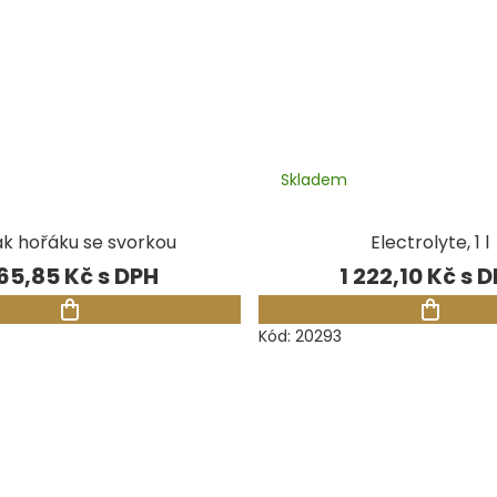
Skladem
k hořáku se svorkou
Electrolyte, 1 l
65,85 Kč
1 222,10 Kč
Kód:
20293