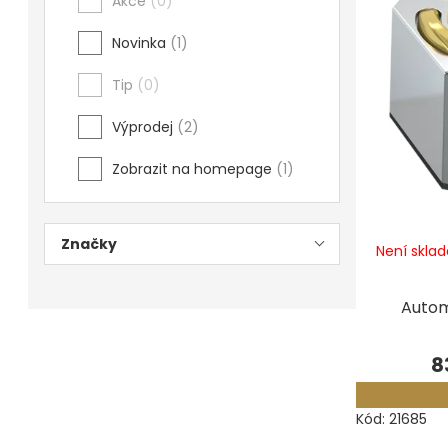
Akce
0
Měřidla, testry, váhy
Novinka
1
Fasování a gravírování
Tip
0
Základní vybavení dílny
Výprodej
2
Tvarování
Zobrazit na homepage
1
Navlékací nitě, struny, podložky
Značky
3D technologie
Není skla
Smalty, UV barvy, patiny
Autom
Hodinářské potřeby
8
Lupy a mikroskopy
Kód:
21685