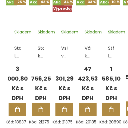
Akce
–25 %
Akce
–43 %
Akce
–34 %
Akce
–33 %
Akce
–10 %
A
Výprodej
Skladem
Skladem
Skladem
Skladem
Skladem
Stolní
Stolní
Vstřikovací
Válcna
Stříbřicí
LED
kruhová
vosk
kombinovaná
lázeň
lampa
LED
Freeman
Durston
matná
3
47
1
Durston
lampa
Flakes
Olivia
JE37
000,80
756,25
301,29
423,53
585,10
Durston,
Tuf
C130,
(36
bílá
Guy
vč.převodu
g
Kč
Kč
Kč
Kč
Kč
Green,
a
Ag),
bal.
ext.rolen
1 l
454
g
Kód:
18837
Kód:
21275
Kód:
21375
Kód:
20185
Kód:
20890
Kó