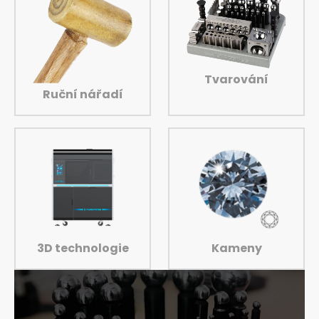
Tvarování
Ruční nářadí
3D technologie
Kameny