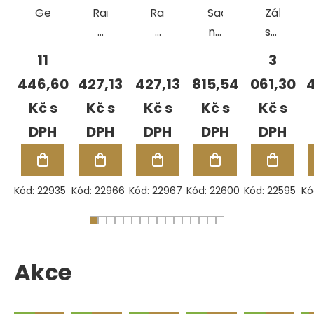
GemSparkle
Ramroller
Ramroller
Sada
Základní
-
-
na
sada
rotační
rotační
ohýbání
pro
11
3
hladicí
hladicí
prstenů
ruční
446,60
427,13
427,13
815,54
061,30
4
nástroj
nástroj
značení
Kč
Kč
Kč
Kč
Kč
HM
HM
kovů
Fig.RR552,
Fig.RR553,
pr.2,30
pr.2,30
mm
mm
Kód:
22935
Kód:
22966
Kód:
22967
Kód:
22600
Kód:
22595
Kó
Akce