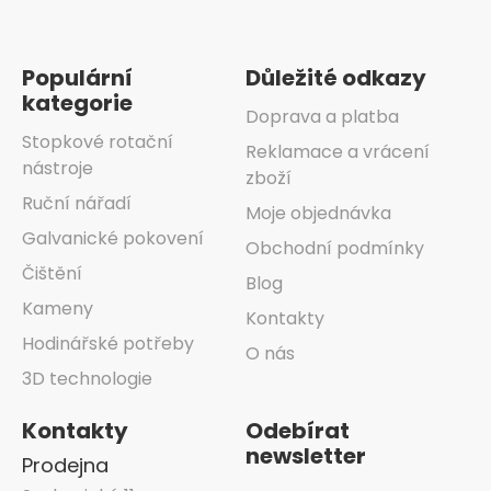
Zápatí
Populární
Důležité odkazy
kategorie
Doprava a platba
Stopkové rotační
Reklamace a vrácení
nástroje
zboží
Ruční nářadí
Moje objednávka
Galvanické pokovení
Obchodní podmínky
Čištění
Blog
Kameny
Kontakty
Hodinářské potřeby
O nás
3D technologie
Kontakty
Odebírat
newsletter
Prodejna