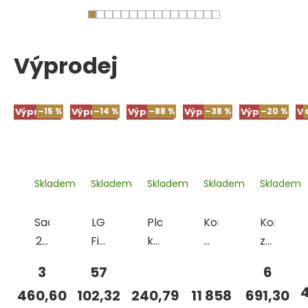
Výprodej
Výprodej
–15 %
Výprodej
–14 %
Výprodej
–88 %
Výprodej
–38 %
Výprodej
–20 %
V
Skladem
Skladem
Skladem
Skladem
Skladem
Sada
LG
Plastový
Koncovka
Kompres
20
Findings
košík
MAGNUM
zařízení
razníků
Welder
obdélníkový
AT
na
3
57
6
Durston,
svařovací
240x180
(nerez)
sundavá
4
460,60
102,32
240,79
11 858
691,30
3-
zařízení
mm
prstenů