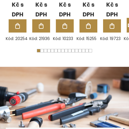
22
-
RingRes
Kč
Kč
Kč
Kč
Kč
mm
VÝSTAVNÍ
KUS
Kód:
20254
Kód:
21936
Kód:
10233
Kód:
15255
Kód:
19723
Kó