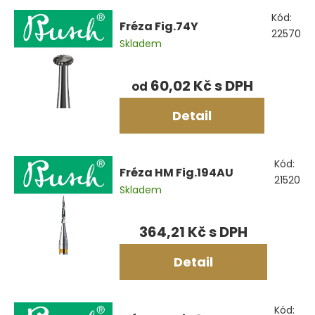
Výpis
Kód:
produktů
Fréza Fig.74Y
22570
Skladem
60,02 Kč
od
Detail
Kód:
Fréza HM Fig.194AU
21520
Skladem
364,21 Kč
Detail
Kód: