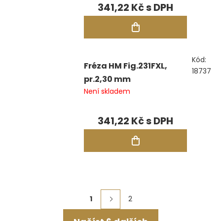
341,22 Kč
Kód:
Fréza HM Fig.231FXL,
18737
pr.2,30 mm
Není skladem
341,22 Kč
Ovládací
1
2
Stránkování
prvky