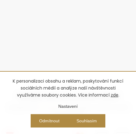
K personalizaci obsahu a reklam, poskytování funkcí
sociálních médií a analýze naší návštěvnosti
využíváme soubory cookies. Více informací
zde
.
Nastavení
Copyright 2026
Advantage-fl
. Všechna práva vyhrazena.
Upravit
nastavení cookies
Vytvořil Shoptet Premium
Odmítnout
Souhlasím