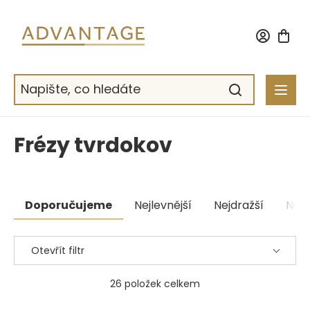
Přejít
na
obsah
Frézy tvrdokov
Řazení
Doporučujeme
Nejlevnější
Nejdražší
Nejp
produktů
Otevřít filtr
26
položek celkem