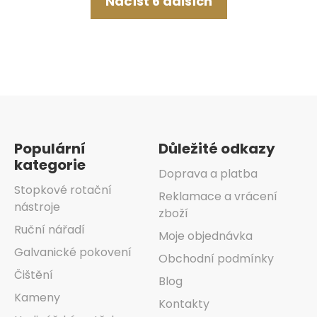
Načíst 6 dalších
výpisu
Zápatí
Populární
Důležité odkazy
kategorie
Doprava a platba
Stopkové rotační
Reklamace a vrácení
nástroje
zboží
Ruční nářadí
Moje objednávka
Galvanické pokovení
Obchodní podmínky
Čištění
Blog
Kameny
Kontakty