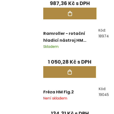
987,36 Kč
Kód:
Ramroller - rotační
18974
hladicí nástroj HM
Skladem
Fig.RR426F, pr.6,00 mm
1 050,28 Kč
Kód:
Fréza HM Fig.2
19045
Není skladem
134,31 Kč