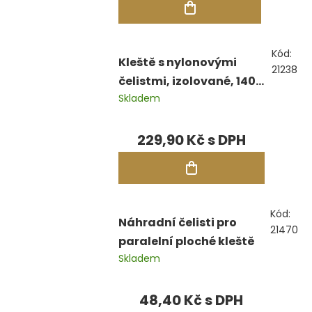
Kód:
Kleště s nylonovými
21238
čelistmi, izolované, 140
Skladem
mm
229,90 Kč
Kód:
Náhradní čelisti pro
21470
paralelní ploché kleště
Skladem
48,40 Kč