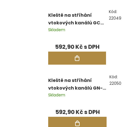
Kód:
Kleště na stříhání
22049
vtokových kanálů GC-
Skladem
200, boční, 200 mm
592,90 Kč
Kód:
Kleště na stříhání
22050
vtokových kanálů GN-
Skladem
200, zkosené, 200 mm
592,90 Kč