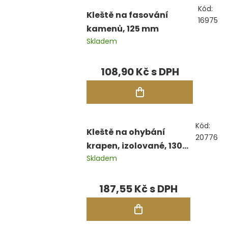
Kód:
Kleště na fasování
16975
kamenů, 125 mm
Skladem
108,90 Kč
Kód:
Kleště na ohybání
20776
krapen, izolované, 130
Skladem
mm
187,55 Kč