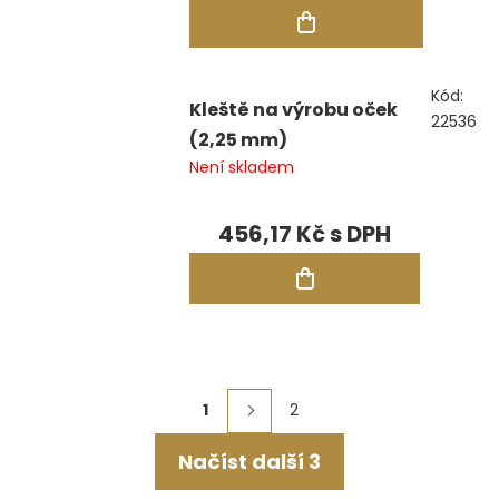
Kód:
Kleště na výrobu oček
22536
(2,25 mm)
Není skladem
456,17 Kč
Ovládací
1
2
Stránkování
prvky
Načíst další 3
výpisu