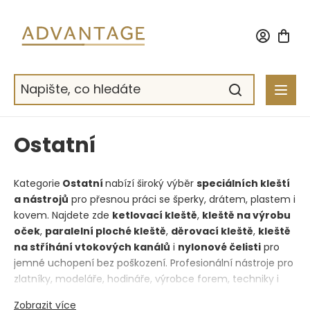
Přejít
na
obsah
Ostatní
Kategorie
Ostatní
nabízí široký výběr
speciálních kleští
a nástrojů
pro přesnou práci se šperky, drátem, plastem i
kovem. Najdete zde
ketlovací kleště
,
kleště na výrobu
oček
,
paralelní ploché kleště
,
děrovací kleště
,
kleště
na stříhání vtokových kanálů
i
nylonové čelisti
pro
jemné uchopení bez poškození. Profesionální nástroje pro
zlatníky, modeláře, hodináře, výrobce forem, techniky i
domácí dílnu. Kvalitní zpracování, přesnost a dlouhá
Zobrazit více