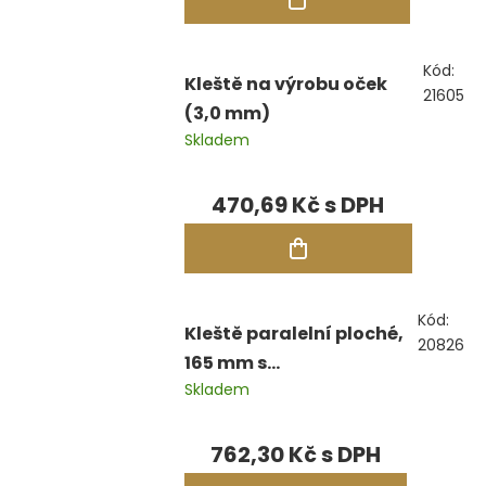
Kód:
Kleště na výrobu oček
21605
(3,0 mm)
Skladem
470,69 Kč
Kód:
Kleště paralelní ploché,
20826
165 mm s
Skladem
vyměnitelnými čelistmi
762,30 Kč