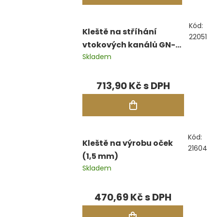
Kód:
Kleště na stříhání
22051
vtokových kanálů GN-
Skladem
200J, zkosené, 200 mm
713,90 Kč
Kód:
Kleště na výrobu oček
21604
(1,5 mm)
Skladem
470,69 Kč