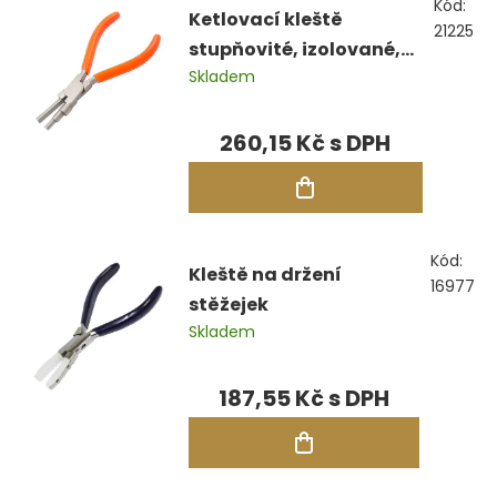
Kód:
Ketlovací kleště
21225
stupňovité, izolované,
Skladem
150 mm
260,15 Kč
Kód:
Kleště na držení
16977
stěžejek
Skladem
187,55 Kč