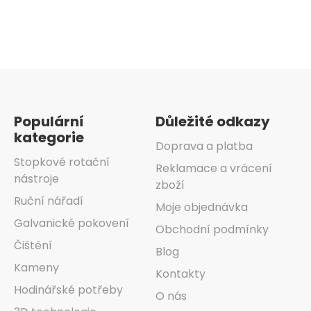
Zápatí
Populární
Důležité odkazy
kategorie
Doprava a platba
Stopkové rotační
Reklamace a vrácení
nástroje
zboží
Ruční nářadí
Moje objednávka
Galvanické pokovení
Obchodní podmínky
Čištění
Blog
Kameny
Kontakty
Hodinářské potřeby
O nás