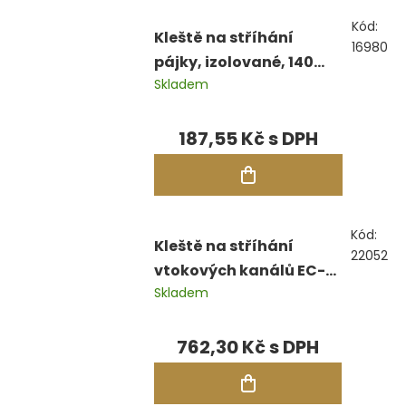
Kód:
Kleště na stříhání
16980
pájky, izolované, 140
Skladem
mm
187,55 Kč
Kód:
Kleště na stříhání
22052
vtokových kanálů EC-
Skladem
200, čelní, 200 mm
762,30 Kč