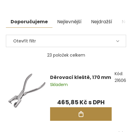
životnost.
Řazení
Doporučujeme
Nejlevnější
Nejdražší
Nejp
produktů
Otevřít filtr
23
položek celkem
Výpis
Kód:
produktů
Děrovací kleště, 170 mm
21606
Skladem
465,85 Kč