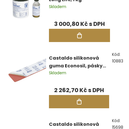
Skladem
3 000,80 Kč
Kód:
Castaldo silikonová
10883
guma Econosil, pásky
Skladem
2,27 kg
2 262,70 Kč
Kód:
Castaldo silikonová
15698