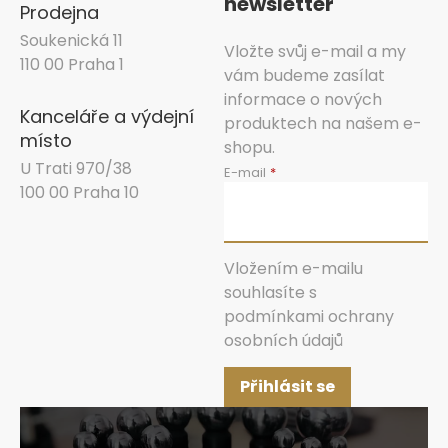
newsletter
Prodejna
Soukenická 11
Vložte svůj e-mail a my
110 00 Praha 1
vám budeme zasílat
informace o nových
Kanceláře a výdejní
produktech na našem e-
místo
shopu.
U Trati 970/38
E-mail
100 00 Praha 10
Vložením e-mailu
souhlasíte s
podmínkami ochrany
osobních údajů
Přihlásit se