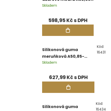
Skladem
90°C
598,95 Kč
Kód:
Silikonová guma
16431
meruňková A50,85-
Skladem
90°C
627,99 Kč
Kód:
Silikonová guma
16434