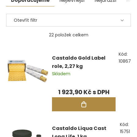
Doporučujeme
Nejlevnější
Nejdražší
Nejp
produktů
Otevřít filtr
22
položek celkem
Výpis
Kód:
produktů
Castaldo Gold Label
10867
role, 2,27 kg
Skladem
1 923,90 Kč
Kód:
Castaldo Liqua Cast
15751
Long Life, 1 kg