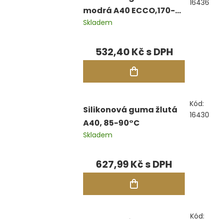
16436
modrá A40 ECCO,170-
Skladem
180°C
532,40 Kč
Kód:
Silikonová guma žlutá
16430
A40, 85-90°C
Skladem
627,99 Kč
Kód: