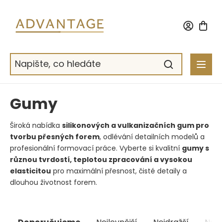
Přejít
na
obsah
Gumy
Široká nabídka
silikonových a vulkanizačních gum pro
tvorbu přesných forem
, odlévání detailních modelů a
profesionální formovací práce. Vyberte si kvalitní
gumy s
různou tvrdostí, teplotou zpracování a vysokou
elasticitou
pro maximální přesnost, čisté detaily a
dlouhou životnost forem.
Řazení