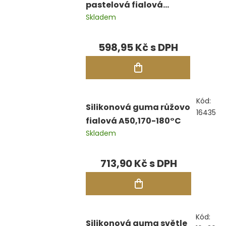
pastelová fialová
Skladem
A40,170-180°C
598,95 Kč
Kód:
Silikonová guma růžovo
16435
fialová A50,170-180°C
Skladem
713,90 Kč
Kód:
Silikonová guma světle