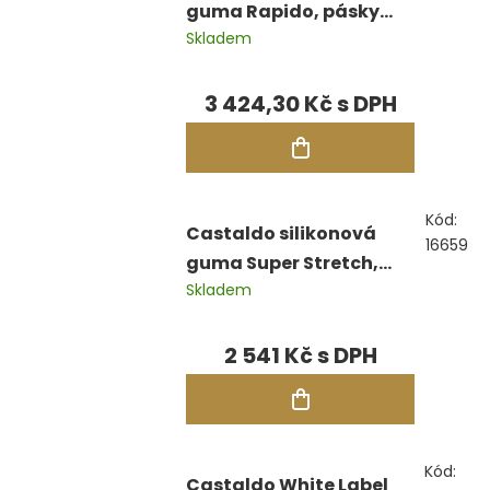
guma Rapido, pásky
Skladem
2,27 kg
3 424,30 Kč
Kód:
Castaldo silikonová
16659
guma Super Stretch,
Skladem
pásky 2,27 kg
2 541 Kč
Kód:
Castaldo White Label