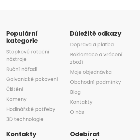
Zápatí
Populární
Důležité odkazy
kategorie
Doprava a platba
Stopkové rotační
Reklamace a vrácení
nástroje
zboží
Ruční nářadí
Moje objednávka
Galvanické pokovení
Obchodní podmínky
Čištění
Blog
Kameny
Kontakty
Hodinářské potřeby
O nás
3D technologie
Kontakty
Odebírat