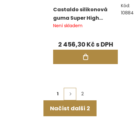
Kód:
Castaldo silikonová
10884
guma Super High
Není skladem
Strength modrá, pásky
2,27 kg
2 456,30 Kč
Ovládací
1
2
Stránkování
prvky
Načíst další 2
výpisu