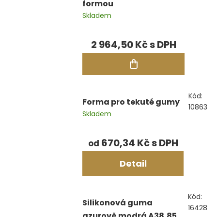
formou
Skladem
2 964,50 Kč
Kód:
Forma pro tekuté gumy
10863
Skladem
670,34 Kč
od
Detail
Kód:
Silikonová guma
16428
azurově modrá A38,85-