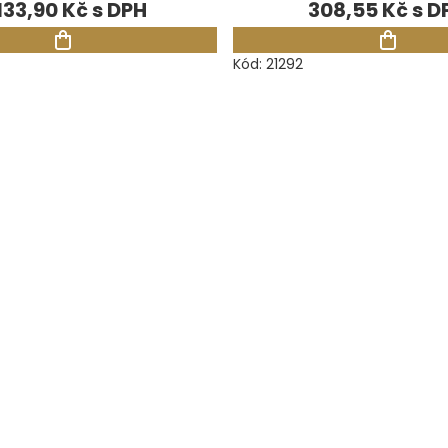
133,90 Kč
308,55 Kč
Kód:
21292