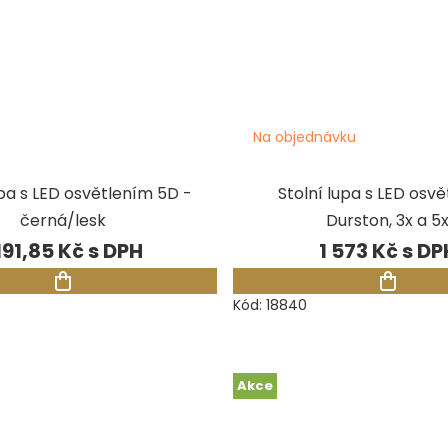
Na objednávku
upa s LED osvětlením 5D -
Stolní lupa s LED osv
černá/lesk
Durston, 3x a 5
 191,85 Kč
1 573 Kč
Kód:
18840
Akce