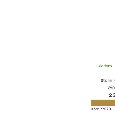
Skladem
Stolní 
vým
2 
Kód:
22679