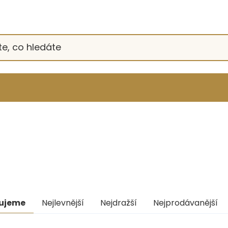
ní
ujeme
Nejlevnější
Nejdražší
Nejprodávanější
uktů