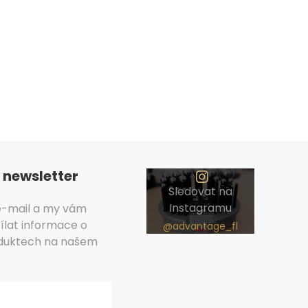
O
p
v
 newsletter
Sledovat na
Instagramu
 e-mail a my vám
lat informace o
duktech na našem