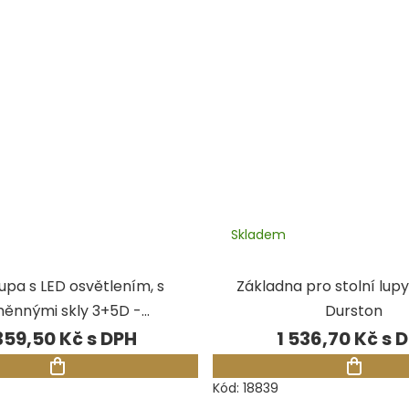
Skladem
lupa s LED osvětlením, s
Základna pro stolní lup
ěnnými skly 3+5D -
Durston
černá/lesk
359,50 Kč
1 536,70 Kč
Kód:
18839