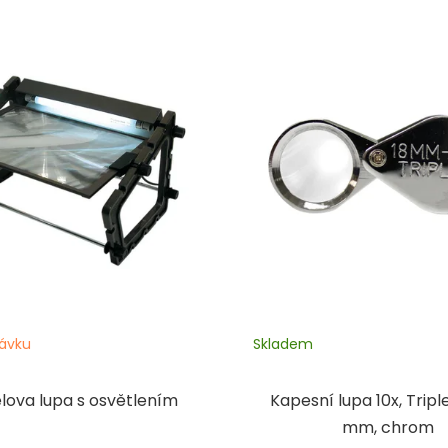
s
uktů
ávku
Skladem
lova lupa s osvětlením
Kapesní lupa 10x, Triple
mm, chrom