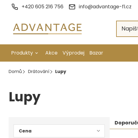
Přejít
+420 605 216 756
info@advantage-fl.cz
na
obsah
Produkty
Akce
Výprodej
Bazar
Galvanické pokovení
Domů
Drátování
Lupy
Náhradní díly
Lupy
Stopkové rotační nástroje
Ruční nářadí
Postranní
Řaze
Strojní obrábění
Doporuč
Cena
panel
prod
Letování a svařování