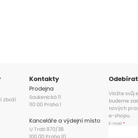
y
Kontakty
Odebírat
Prodejna
Vložte svůj
Soukenická 11
í zboží
budeme zasí
110 00 Praha 1
nových pro
e-shopu.
y
Kanceláře a výdejní místo
E-mail
U Trati 970/38
100 00 Praha 10