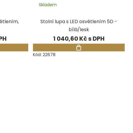
Skladem
ětlením,
Stolní lupa s LED osvětlením 5D -
bílá/lesk
1 040,60 Kč
Kód:
22678