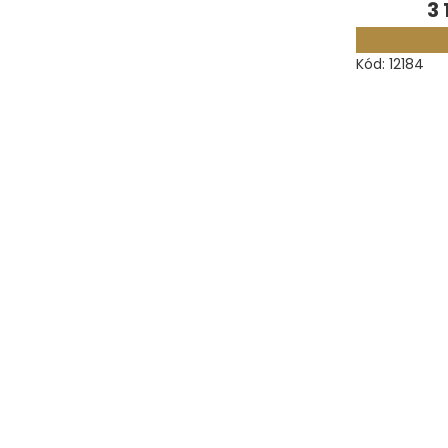
3 
Měřidla, testry, váhy
Kód:
12184
Fasování a gravírování
Základní vybavení dílny
Tvarování
Navlékací nitě, struny, podložky
3D technologie
Smalty, UV barvy, patiny
Hodinářské potřeby
Lupy a mikroskopy