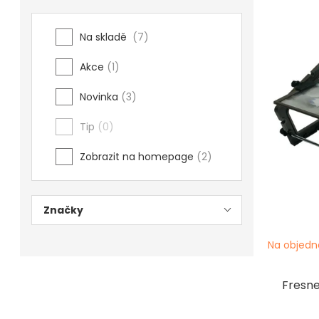
Výpi
Povrchové úpravy
Na skladě
7
prod
Kompresory a příslušenství
Akce
1
Čištění
Novinka
3
Lití a tavení
Tip
0
Kameny
Zobrazit na homepage
2
Motory, mikromotory, vrtačky
Značky
Literatura a DVD
Polotovary a komponenty
Na objedn
Drátování
Fresne
Balení, prezentace a značení šperků