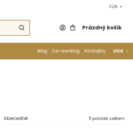
CZK
Prázdný košík
Nákupní koší
Blog
Co-working
Kontakty
VÍCE
Abecedně
11
položek celkem