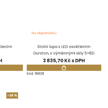
Na objednávku
ětlením
Stolní lupa s LED osvětlením
x
Durston, s výměnnými skly 5+8D
3 835,70 Kč
Kód:
18838
–25 %