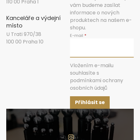
110 00 Praha 1
vám budeme zasílat
informace o nových
Kanceláře a výdejní
produktech na našem e-
místo
shopu.
U Trati 970/38
E-mail
100 00 Praha 10
Vložením e-mailu
souhlasíte s
podmínkami ochrany
osobních údajů
Přihlásit se