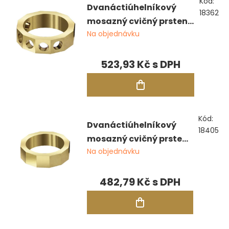
Kód:
Dvanáctiúhelníkový
18362
mosazný cvičný prsten,
Na objednávku
6 otvorů pro 5 mm
kameny
523,93 Kč
Kód:
Dvanáctiúhelníkový
18405
mosazný cvičný prsten,
Na objednávku
bez otvorů
482,79 Kč