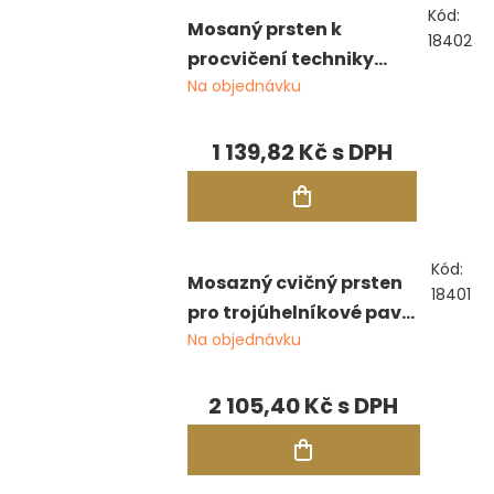
Kód:
Mosaný prsten k
18402
procvičení techniky
Na objednávku
pavé, otvory pro
kameny 1,5 mm
1 139,82 Kč
Kód:
Mosazný cvičný prsten
18401
pro trojúhelníkové pavé,
Na objednávku
otvory pro kameny 2,4
mm
2 105,40 Kč