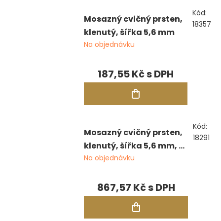
Kód:
Mosazný cvičný prsten,
18357
klenutý, šířka 5,6 mm
Na objednávku
187,55 Kč
Kód:
Mosazný cvičný prsten,
18291
klenutý, šířka 5,6 mm, 5
Na objednávku
ks
867,57 Kč