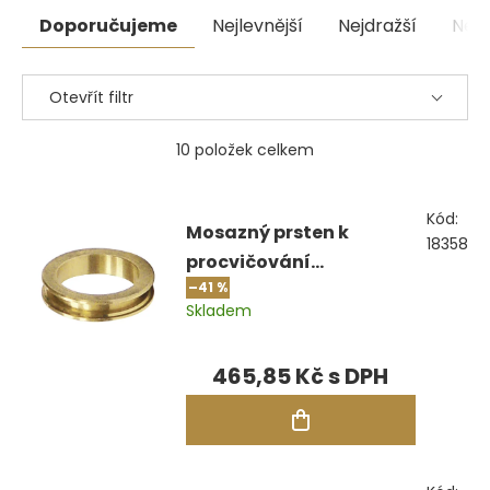
Řazení
Doporučujeme
Nejlevnější
Nejdražší
Nejp
produktů
Otevřít filtr
10
položek celkem
Výpis
Kód:
produktů
Mosazný prsten k
18358
procvičování
–41 %
zasazování do obruby, 3
Skladem
mm čtvercový
465,85 Kč