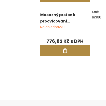
Kód:
Mosazný prsten k
18360
procvičování
Na objednávku
zasazování do obruby,
20 otvorů pro 3 mm
kameny
776,82 Kč
Ovládací
prvky
výpisu
Zápatí