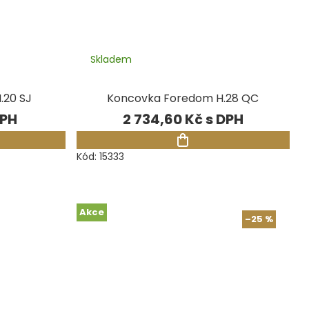
Skladem
.20 SJ
Koncovka Foredom H.28 QC
2 734,60 Kč
Kód:
15333
Akce
–25 %