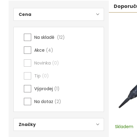
Postranní
Řaze
Doporuč
Povrchové úpravy
Cena
panel
prod
Kompresory a příslušenství
Výpi
Na skladě
12
Čištění
prod
Akce
4
Lití a tavení
Novinka
0
Kameny
Tip
0
Motory, mikromotory, vrtačky
Výprodej
1
Literatura a DVD
Na dotaz
2
Polotovary a komponenty
Drátování
Značky
Skladem
Balení, prezentace a značení šperků