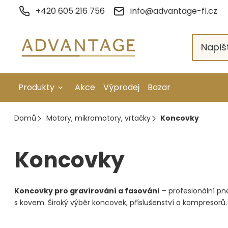
Přejít
+420 605 216 756
info@advantage-fl.cz
na
obsah
Produkty
Akce
Výprodej
Bazar
Galvanické pokovení
Domů
Motory, mikromotory, vrtačky
Koncovky
Náhradní díly
Koncovky
Stopkové rotační nástroje
Ruční nářadí
Koncovky pro gravírování a fasování
– profesionální pn
Strojní obrábění
s kovem. Široký výběr koncovek, příslušenství a kompresorů.
Letování a svařování