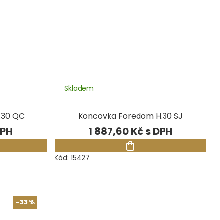
Skladem
.30 QC
Koncovka Foredom H.30 SJ
1 887,60 Kč
Kód:
15427
–33 %