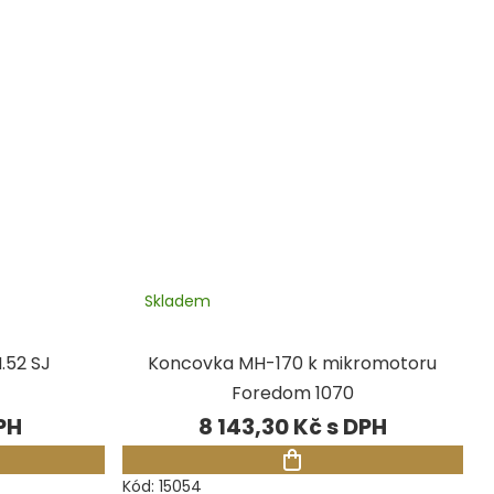
Skladem
.52 SJ
Koncovka MH-170 k mikromotoru
Foredom 1070
8 143,30 Kč
Kód:
15054