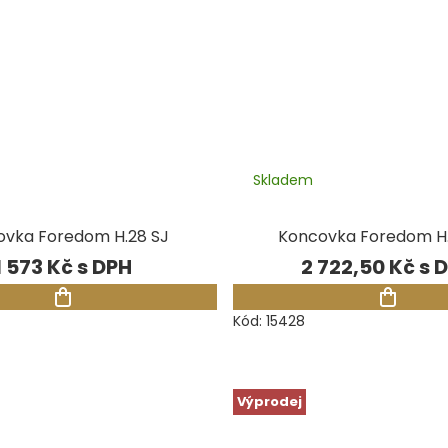
Skladem
ovka Foredom H.28 SJ
Koncovka Foredom H
1 573 Kč
2 722,50 Kč
Kód:
15428
Výprodej