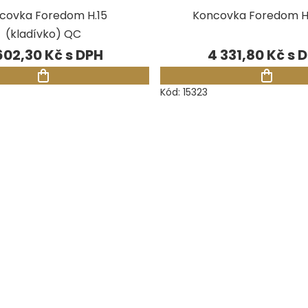
covka Foredom H.15
Koncovka Foredom H
(kladívko) QC
602,30 Kč
4 331,80 Kč
Kód:
15323