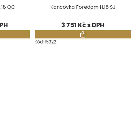
.18 QC
Koncovka Foredom H.18 SJ
3 751 Kč
Kód:
15322