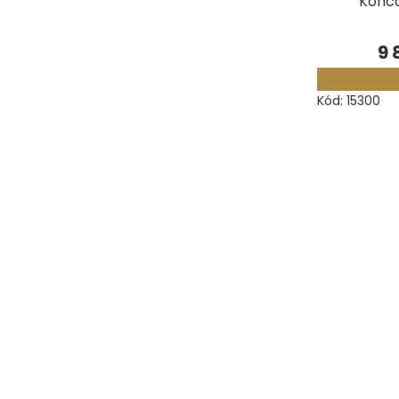
Konco
9 
Kód:
15300