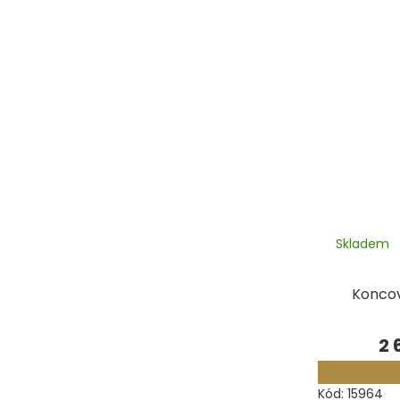
Skladem
Konco
2 
Kód:
15964