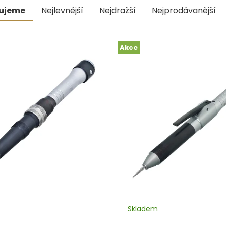
ní
ujeme
Nejlevnější
Nejdražší
Nejprodávanější
uktů
s
Akce
uktů
Skladem