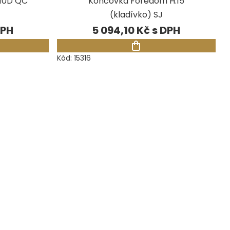
10D QC
Koncovka Foredom H.15
(kladívko) SJ
5 094,10 Kč
Kód:
15316