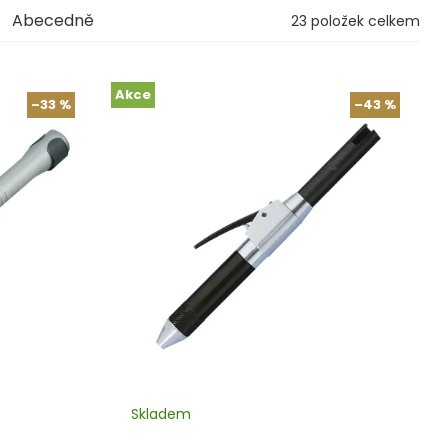
Abecedně
23
položek celkem
Akce
–33 %
–43 %
Skladem