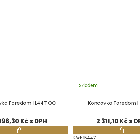
Skladem
vka Foredom H.44T QC
Koncovka Foredom H
698,30 Kč
2 311,10 Kč
Kód:
15447