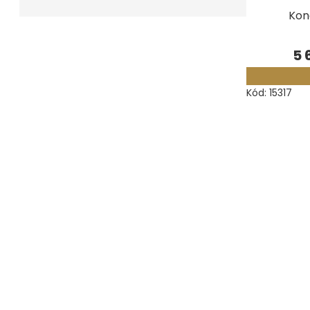
Kon
Měřidla, testry, váhy
Fasování a gravírování
5 
Základní vybavení dílny
Kód:
15317
Tvarování
Navlékací nitě, struny, podložky
3D technologie
Smalty, UV barvy, patiny
Hodinářské potřeby
Lupy a mikroskopy