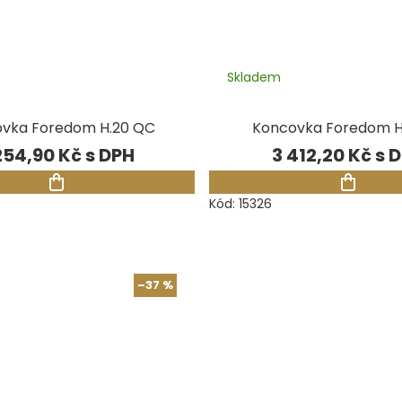
Skladem
vka Foredom H.20 QC
Koncovka Foredom H
254,90 Kč
3 412,20 Kč
Kód:
15326
–37 %