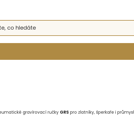
eumatické gravírovací ručky
GRS
pro zlatníky, šperkaře i průmys