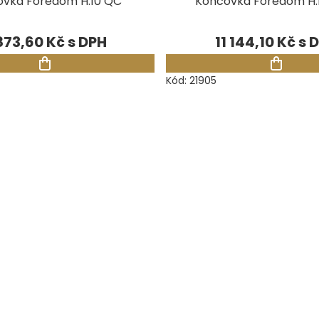
vka Foredom H.10 QC
Koncovka Foredom H.
873,60 Kč
11 144,10 Kč
Kód:
21905