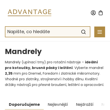
Přejít
na
obsah
Mandrely
Mandrely (upínací trny) pro rotační nástroje –
ideální
pro kotoučky, brusné pásky i leštění
. Vyberte mandrel
2,35
mm pro Dremel, Foredom i zlatnické mikromotory.
Vhodné pro zlatníky, strojírenství i hobby dílnu. Kvalitní
držáky nástrojů pro přesné broušení, leštění a opracování.
Řazení
Doporučujeme
Nejlevnější
Nejdražší
Nejp