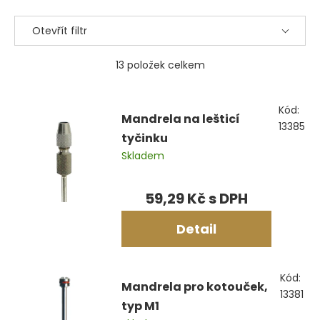
produktů
Otevřít filtr
13
položek celkem
Výpis
Kód:
produktů
Mandrela na lešticí
13385
tyčinku
Skladem
59,29 Kč
Detail
Kód:
Mandrela pro kotouček,
13381
typ M1