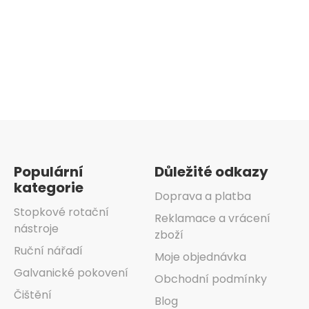
Ovládací
prvky
výpisu
Zápatí
Populární
Důležité odkazy
kategorie
Doprava a platba
Stopkové rotační
Reklamace a vrácení
nástroje
zboží
Ruční nářadí
Moje objednávka
Galvanické pokovení
Obchodní podmínky
Čištění
Blog