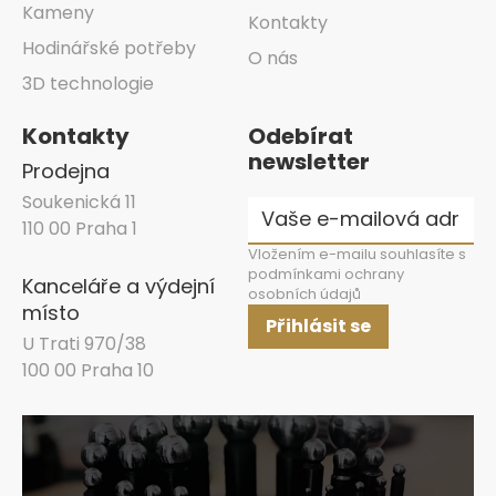
Kameny
Kontakty
Hodinářské potřeby
O nás
3D technologie
Kontakty
Odebírat
newsletter
Prodejna
Soukenická 11
110 00 Praha 1
Vložením e-mailu souhlasíte s
podmínkami ochrany
Kanceláře a výdejní
osobních údajů
místo
Přihlásit se
U Trati 970/38
100 00 Praha 10