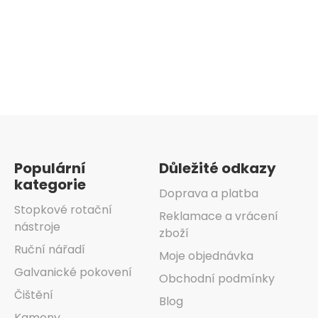
Ovládací
prvky
výpisu
Zápatí
Populární
Důležité odkazy
kategorie
Doprava a platba
Stopkové rotační
Reklamace a vrácení
nástroje
zboží
Ruční nářadí
Moje objednávka
Galvanické pokovení
Obchodní podmínky
Čištění
Blog
Kameny