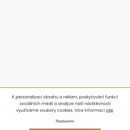
K personalizaci obsahu a reklam, poskytování funkcí
sociálních médií a analýze naší návštěvnosti
využíváme soubory cookies. Více informací
zde
.
Copyright 2026
Advantage-fl
. Všechna práva vyhrazena.
Upravit
nastavení cookies
Nastavení
Vytvořil Shoptet Premium