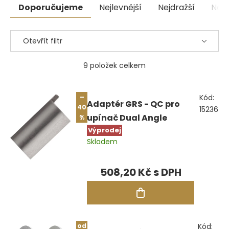
Řazení
Doporučujeme
Nejlevnější
Nejdražší
Nejp
produktů
Otevřít filtr
9
položek celkem
Výpis
–
Kód:
produktů
Adaptér GRS - QC pro
40
15236
upínač Dual Angle
%
Výprodej
Skladem
508,20 Kč
od
Kód: