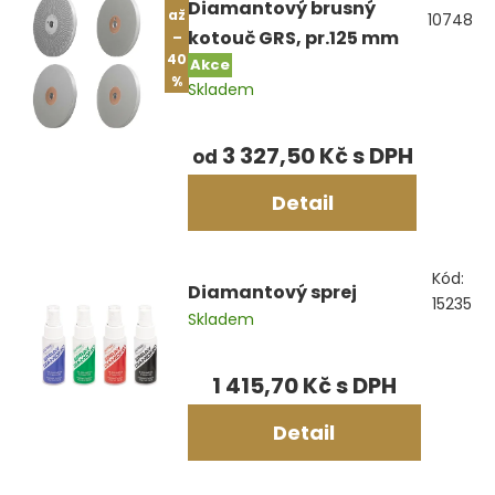
Diamantový brusný
až
10748
kotouč GRS, pr.125 mm
–
40
Akce
%
Skladem
3 327,50 Kč
od
Detail
Kód:
Diamantový sprej
15235
Skladem
1 415,70 Kč
Detail