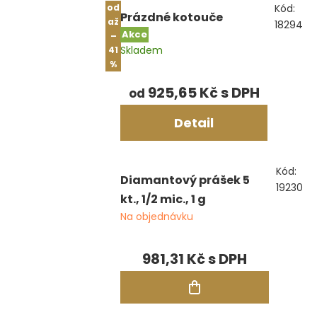
od
Kód:
Prázdné kotouče
až
18294
Akce
–
Skladem
41
%
925,65 Kč
od
Detail
Kód:
Diamantový prášek 5
19230
kt., 1/2 mic., 1 g
Na objednávku
981,31 Kč