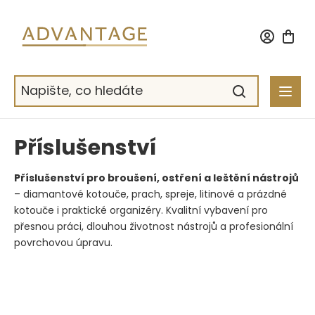
Přejít
na
obsah
Příslušenství
Příslušenství pro broušení, ostření a leštění nástrojů
– diamantové kotouče, prach, spreje, litinové a prázdné
kotouče i praktické organizéry. Kvalitní vybavení pro
přesnou práci, dlouhou životnost nástrojů a profesionální
povrchovou úpravu.