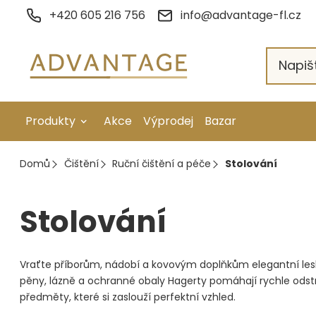
Přejít
+420 605 216 756
info@advantage-fl.cz
na
obsah
Produkty
Akce
Výprodej
Bazar
Galvanické pokovení
Domů
Čištění
Ruční čištění a péče
Stolování
Náhradní díly
Stolování
Stopkové rotační nástroje
Ruční nářadí
Vraťte příborům, nádobí a kovovým doplňkům elegantní l
Strojní obrábění
pěny, lázně a ochranné obaly Hagerty pomáhají rychle odstran
předměty, které si zaslouží perfektní vzhled.
Letování a svařování