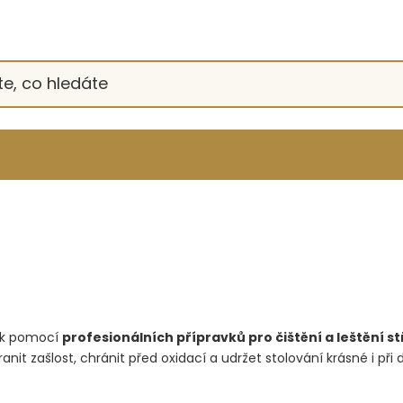
esk pomocí
profesionálních přípravků pro čištění a leštění s
it zašlost, chránit před oxidací a udržet stolování krásné i při