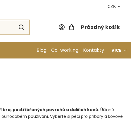
CZK
Prázdný košík
Nákupní koší
Blog
Co-working
Kontakty
VÍCE
tříbra, postříbřených povrchů a dalších kovů
. Účinné
 dlouhodobém používání. Vyberte si péči pro příbory a kovové