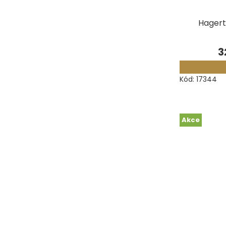
Měřidla, testry, váhy
Hagert
Fasování a gravírování
3
Základní vybavení dílny
Kód:
17344
Tvarování
Navlékací nitě, struny, podložky
Akce
3D technologie
Smalty, UV barvy, patiny
Hodinářské potřeby
Lupy a mikroskopy