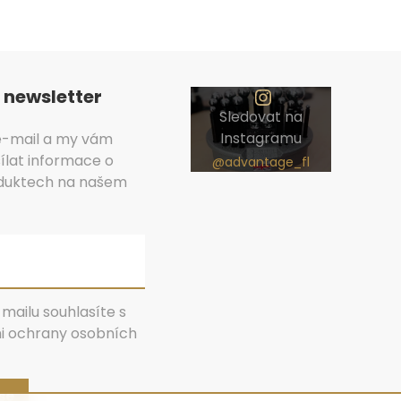
v
 newsletter
Sledovat na
Instagramu
 e-mail a my vám
lat informace o
duktech na našem
mailu souhlasíte s
 ochrany osobních
 se