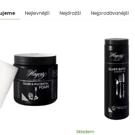
ní
ujeme
Nejlevnější
Nejdražší
Nejprodávanější
uktů
s
uktů
Skladem