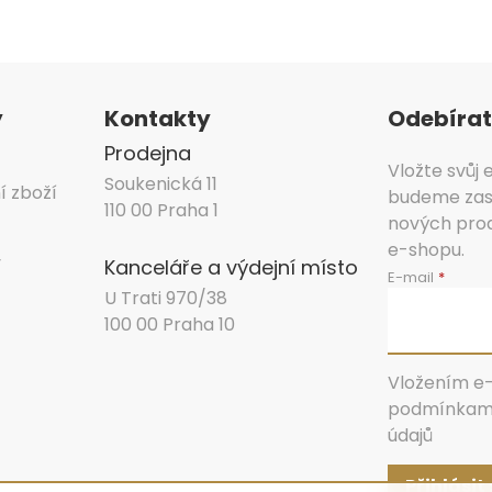
y
Kontakty
Odebírat
Prodejna
Vložte svůj
Soukenická 11
í zboží
budeme zasí
110 00 Praha 1
nových pro
e-shopu.
y
Kanceláře a výdejní místo
E-mail
U Trati 970/38
100 00 Praha 10
Vložením e-
podmínkami
údajů
Přihlásit