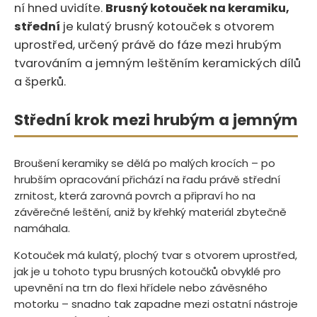
ní hned uvidíte.‍​‍​​‌‌‌​‌‌‌​‌​‌​​‌‌‌‌‌‌‌‌​‌​‌‌​‌​‌
Brusný kotouček na keramiku,
střední
je kulatý brusný kotouček s otvorem
uprostřed, určený právě do fáze mezi hrubým
tvarováním a jemným leštěním keramických dílů
a šperků.
Střední krok mezi hrubým a jemným
Broušení keramiky se dělá po malých krocích – po
hrubším opracování přichází na řadu právě střední
zrnitost, která zarovná povrch a připraví ho na
závěrečné leštění, aniž by křehký materiál zbytečně
namáhala.
Kotouček má kulatý, plochý tvar s otvorem uprostřed,
jak je u tohoto typu brusných kotoučků obvyklé pro
upevnění na trn do flexi hřídele nebo závěsného
motorku – snadno tak zapadne mezi ostatní nástroje