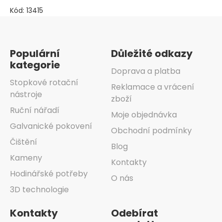
Kód:
13415
Zápatí
Populární
Důležité odkazy
kategorie
Doprava a platba
Stopkové rotační
Reklamace a vrácení
nástroje
zboží
Ruční nářadí
Moje objednávka
Galvanické pokovení
Obchodní podmínky
Čištění
Blog
Kameny
Kontakty
Hodinářské potřeby
O nás
3D technologie
Kontakty
Odebírat