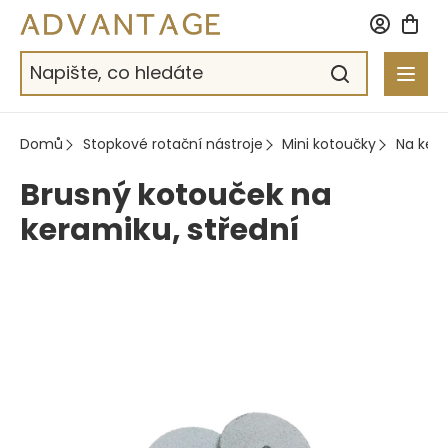
Přejít
na
obsah
Domů
Stopkové rotační nástroje
Mini kotoučky
Na ker
Brusný kotouček na
keramiku, střední