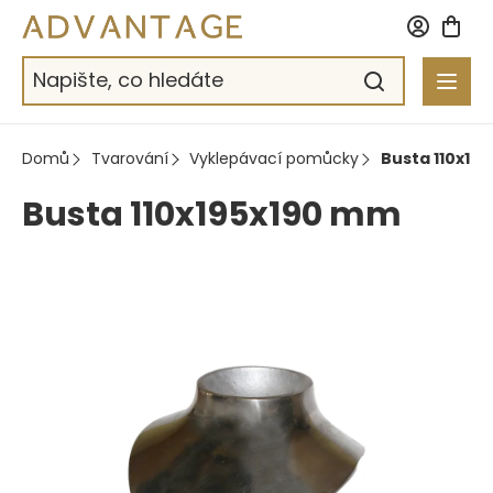
Přejít
na
obsah
Domů
Tvarování
Vyklepávací pomůcky
Busta 110x19
Busta 110x195x190 mm