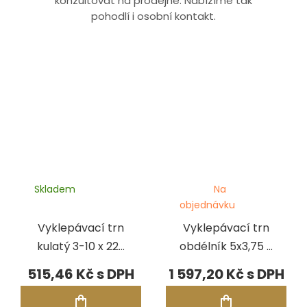
konzultovat na prodejně. Nabízíme tak
pohodlí i osobní kontakt.
Skladem
Na
objednávku
Vyklepávací trn
Vyklepávací trn
kulatý 3-10 x 220
obdélník 5x3,75 -
mm
15x11,25 x 280 mm
515,46 Kč
1 597,20 Kč