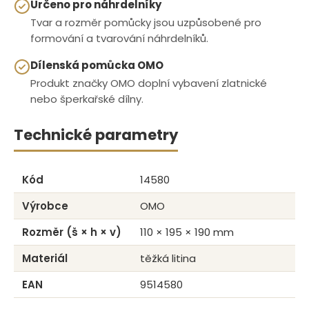
Určeno pro náhrdelníky
Tvar a rozměr pomůcky jsou uzpůsobené pro
formování a tvarování náhrdelníků.
Dílenská pomůcka OMO
Produkt značky OMO doplní vybavení zlatnické
nebo šperkařské dílny.
Technické parametry
Kód
14580
Výrobce
OMO
Rozměr (š × h × v)
110 × 195 × 190 mm
Materiál
těžká litina
EAN
9514580