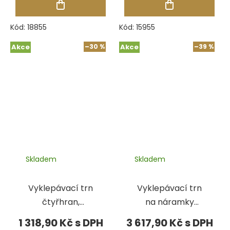
Kód:
18855
Kód:
15955
Akce
–30 %
Akce
–39 %
Skladem
Skladem
Vyklepávací trn
Vyklepávací trn
čtyřhran,
na náramky
vypouklé strany
oválný 65x75 -
1 318,90 Kč
3 617,90 Kč
5-15 x 280 mm
85x95, d. 300 mm