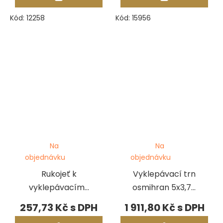
Kód:
12258
Kód:
15956
Na
Na
objednávku
objednávku
Rukojeť k
Vyklepávací trn
vyklepávacímu
osmihran 5x3,75
trnu
- 15x11,25 x 280
257,73 Kč
1 911,80 Kč
mm