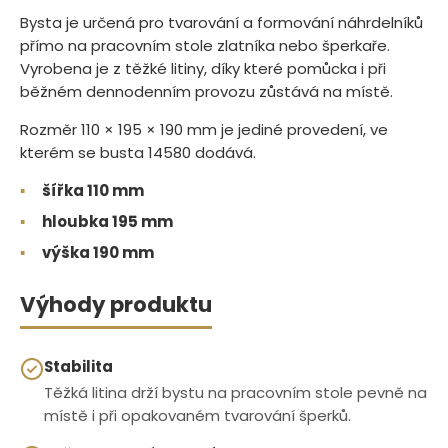
Bysta je určená pro tvarování a formování náhrdelníků
přímo na pracovním stole zlatníka nebo šperkaře.
Vyrobena je z těžké litiny, díky které pomůcka i při
běžném dennodenním provozu zůstává na místě.
Rozměr 110 × 195 × 190 mm je jediné provedení, ve
kterém se busta 14580 dodává.
▪
šířka 110 mm
▪
hloubka 195 mm
▪
výška 190 mm
Výhody produktu
Stabilita
Těžká litina drží bystu na pracovním stole pevně na
místě i při opakovaném tvarování šperků.