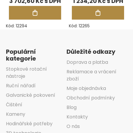
3 702,60 Kč
1 234,20 Kč
45x55, d. 300
mm
Kód:
12294
Kód:
12265
Zápatí
Populární
Důležité odkazy
kategorie
Doprava a platba
Stopkové rotační
Reklamace a vrácení
nástroje
zboží
Ruční nářadí
Moje objednávka
Galvanické pokovení
Obchodní podmínky
Čištění
Blog
Kameny
Kontakty
Hodinářské potřeby
O nás