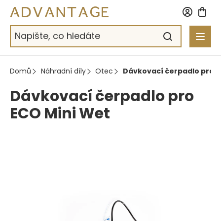
Přejít
na
obsah
Domů
Náhradní díly
Otec
Dávkovací čerpadlo pro E
Dávkovací čerpadlo pro
ECO Mini Wet