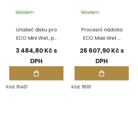
Skladem
Skladem
Unašeč disku pro
Procesní nádoba
ECO Mini Wet, pr.
ECO Maxi Wet s
8 mm
nastavitelnou
3 484,80 Kč
26 607,90 Kč
mezerou a
čerpadlem
Kód:
16461
Kód:
11619