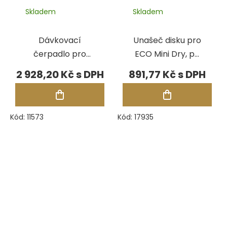
Skladem
Skladem
Dávkovací
Unašeč disku pro
čerpadlo pro
ECO Mini Dry, pr.
ECO Maxi s
12 mm
2 928,20 Kč
891,77 Kč
konektorem
Kód:
11573
Kód:
17935