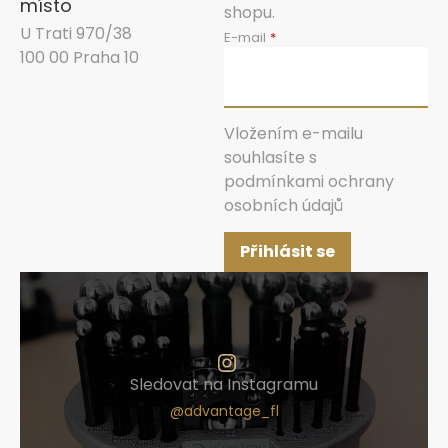
místo
shopu.
U Trati 970/38
E-mail
100 00 Praha 10
Vložením e-mailu
souhlasíte s
podmínkami ochrany
osobních údajů
Přihlásit se
Sledovat na Instagramu