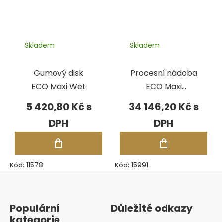
Skladem
Skladem
Gumový disk
Procesní nádoba
ECO Maxi Wet
ECO Maxi
magnetic
5 420,80 Kč
34 146,20 Kč
Kód:
11578
Kód:
15991
Zápatí
Populární
Důležité odkazy
kategorie