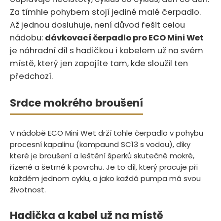
Za tímhle pohybem stojí jediné malé čerpadlo.
Až jednou dosluhuje, není důvod řešit celou
nádobu:
dávkovací čerpadlo pro ECO Mini Wet
je náhradní díl s hadičkou i kabelem už na svém
místě, který jen zapojíte tam, kde sloužil ten
předchozí.
Srdce mokrého broušení
V nádobě ECO Mini Wet drží tohle čerpadlo v pohybu
procesní kapalinu (kompaund SC13 s vodou), díky
které je broušení a leštění šperků skutečně mokré,
řízené a šetrné k povrchu. Je to díl, který pracuje při
každém jednom cyklu, a jako každá pumpa má svou
životnost.
Hadička a kabel už na místě