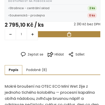
DOSTUPNOST NA POBOČKÁCH
Strašnice - centrální sklad
2 ks
Soukenická - prodejna
0 ks
2 795,10 Kč
/ ks
2 310 Kč bez DPH
Zeptat se
Hlídat
Sdílet
Popis
Podobné (8)
Mokré broušení na OTEC ECO Mini Wet žije z
jednoho tichého koloběhu — procesní kapalina
obíhá nádobou, zvlhčuje brusnou náplň a
odplavuje nečistoty, cyklus co cyklus, den co den.