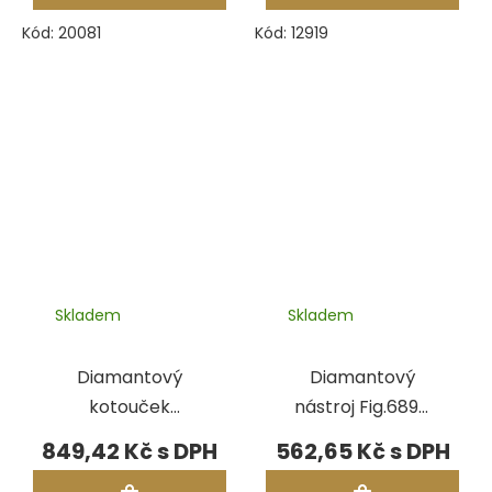
Kód:
20081
Kód:
12919
Skladem
Skladem
Diamantový
Diamantový
kotouček
nástroj Fig.6893,
GraverTool,
pr.5,00 mm
849,42 Kč
562,65 Kč
jemný