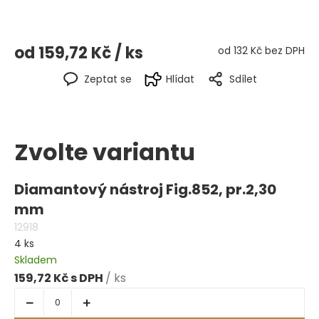
od
159,72 Kč
/ ks
od
132 Kč
bez DPH
Zeptat se
Hlídat
Sdílet
Zvolte variantu
Diamantový nástroj Fig.852, pr.2,30
mm
12918
4 ks
Skladem
159,72 Kč
/ ks