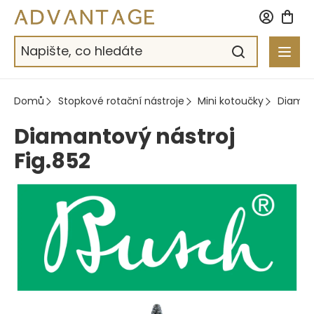
Přejít
na
obsah
Domů
Stopkové rotační nástroje
Mini kotoučky
Diaman
Diamantový nástroj
Fig.852