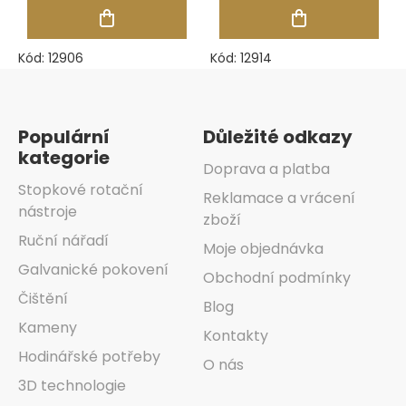
Kód:
12906
Kód:
12914
Zápatí
Populární
Důležité odkazy
kategorie
Doprava a platba
Stopkové rotační
Reklamace a vrácení
nástroje
zboží
Ruční nářadí
Moje objednávka
Galvanické pokovení
Obchodní podmínky
Čištění
Blog
Kameny
Kontakty
Hodinářské potřeby
O nás
3D technologie