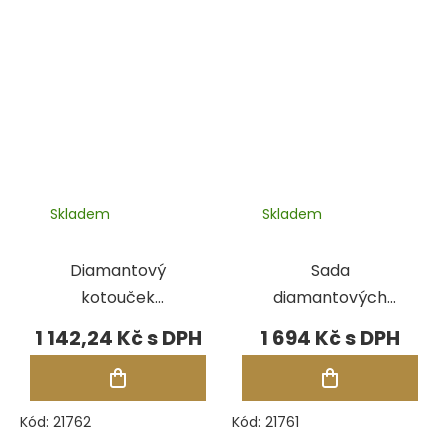
Skladem
Skladem
Diamantový
Sada
kotouček
diamantových
GraverTool,
kotoučků
1 142,24 Kč
1 694 Kč
hrubý
GraverTool
Kód:
21762
Kód:
21761