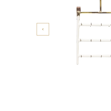
Povrchové úpravy
Kompresory a příslušenství
Čištění
Lití a tavení
Kameny
Motory, mikromotory, vrtačky
Literatura a DVD
Polotovary a komponenty
Drátování
Balení, prezentace a značení šperků