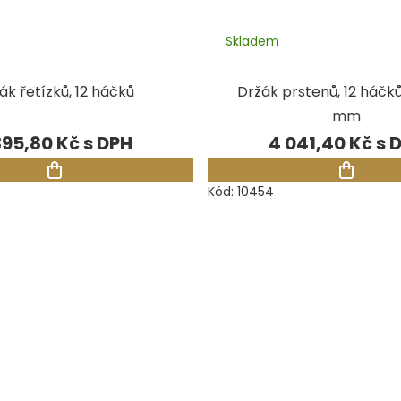
Skladem
ák řetízků, 12 háčků
Držák prstenů, 12 háčků
mm
395,80 Kč
4 041,40 Kč
Kód:
10454