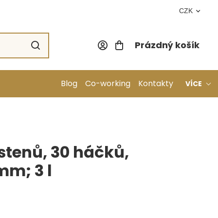
CZK
Prázdný košík
Nákupní koší
Blog
Co-working
Kontakty
VÍCE
stenů, 30 háčků,
mm; 3 l