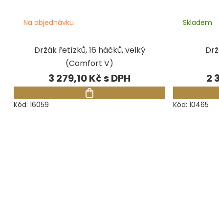
Na objednávku
Skladem
Držák řetízků, 16 háčků, velký
Drž
(Comfort V)
3 279,10 Kč
2 
Kód:
16059
Kód:
10465