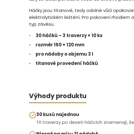
Háčky jsou titanové, tedy odolné vůči opakova
elektrolytickém leštění. Pro pokovení rhodiem a
typ závěsu.
▪
30 háčků – 3 traverzy × 10 ks
▪
rozměr 150 × 120 mm
▪
pro nádoby o objemu 3 l
▪
titanové provedení háčků
Výhody produktu
30 kusů najednou
Tři traverzy po deseti háčcích znamenají, 
Přesně na míru 3l nádobě