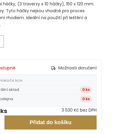
 háčky, (3 traverzy s 10 háčky), 150 x 120 mm.
by. Tyto háčky nejsou vhodné pro proces
í rhodiem. Ideální na použití při leštění a
.
ostupné
Možnosti doručení
 POBOČKÁCH
rální sklad
0 ks
rodejna
0 ks
 ks
3 530 Kč bez DPH
Přidat do košíku