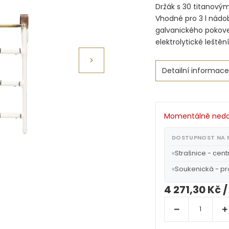
Držák s 30 titanovými
Vhodné pro 3 l nádo
galvanického pokoven
elektrolytické leštění
Detailní informace
Momentálně ned
DOSTUPNOST NA
Strašnice - cent
Soukenická - p
4 271,30 Kč
/