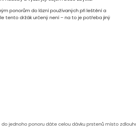
ným ponorům do lázní používaných při leštění a
le tento držák určený není – na to je potřeba jiný
že do jednoho ponoru dáte celou dávku prstenů místo zdlou