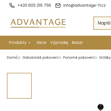
Přejít
+420 605 216 756
info@advantage-fl.cz
na
obsah
Produkty
Akce
Výprodej
Bazar
Galvanické pokovení
Domů
Galvanické pokovení
Ponorné pokovení
Držáky
Náhradní díly
Stopkové rotační nástroje
Ruční nářadí
Strojní obrábění
Letování a svařování