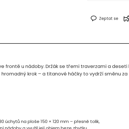
Zeptat se
ve frontě u nádoby. Držák se třemi traverzami a deseti
 hromadný krok – a titanové háčky to vydrží směnu za
30 úchytů na ploše 150 × 120 mm – přesně tolik,
í nádoby a využil její objem beze zbytku.