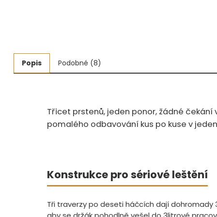
Měřidla, testry, váhy
Fasování a gravírování
Základní vybavení dílny
Popis
Podobné (8)
Tvarování
Navlékací nitě, struny, podložky
Třicet prstenů, jeden ponor, žádné čekání 
3D technologie
pomalého odbavování kus po kuse v jeden
Smalty, UV barvy, patiny
Hodinářské potřeby
Konstrukce pro sériové leštění
Lupy a mikroskopy
Tři traverzy po deseti háčcích dají dohromady 
aby se držák pohodlně vešel do 3litrové pracovn