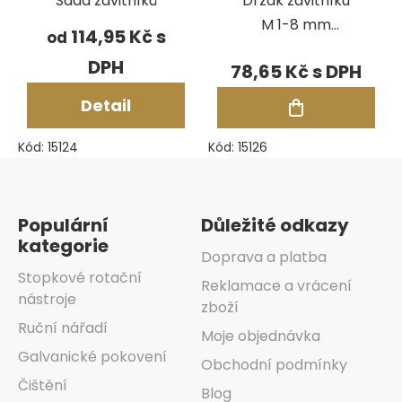
Sada závitníků
Držák závitníku
M 1-8 mm
114,95 Kč
od
(vratidlo)
78,65 Kč
Detail
Kód:
15124
Kód:
15126
Zápatí
Populární
Důležité odkazy
kategorie
Doprava a platba
Stopkové rotační
Reklamace a vrácení
nástroje
zboží
Ruční nářadí
Moje objednávka
Galvanické pokovení
Obchodní podmínky
Čištění
Blog