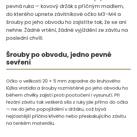
pevná ruka — kovový držák s příčným madlem,
do kterého upnete závitníkové očko M3–M4 a
šrouby po jeho obvodu ho zajistíte tak, že se ani
nehne. Žádné vrtění, žádné vyjíždění ze závitu na
poslední chvíli.
Šrouby po obvodu, jedno pevné
sevření
Očko o velikosti 20 × 5 mm zapadne do kruhového
lůžka vratidla a šrouby rozmístěné po jeho obvodu ho
během chvilky zajistí proti pootočení i vysunutí. Při
řezání závitu tak veškerá síla z ruky jde přímo do očka
— ne do jeho popojíždění v držáku, což bývá
nejčastější příčina křivého nebo přeskakujícího závitu
na tenkém materiálu.