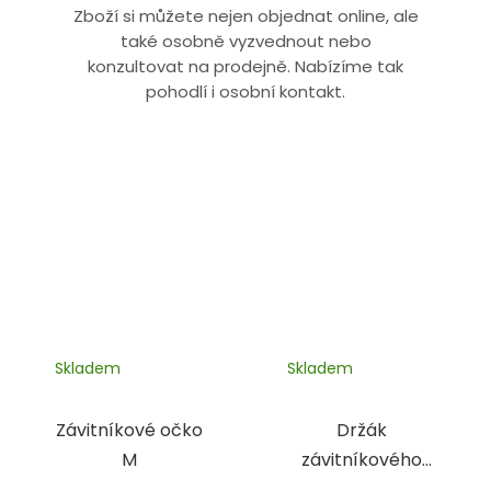
Zboží si můžete nejen objednat online, ale
také osobně vyzvednout nebo
konzultovat na prodejně. Nabízíme tak
pohodlí i osobní kontakt.
Skladem
Skladem
Závitníkové očko
Držák
M
závitníkového
očka M 1-2,6 mm