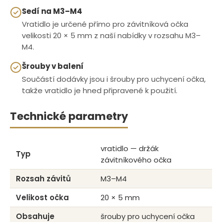
Sedí na M3–M4
Vratidlo je určené přímo pro závitníková očka
velikosti 20 × 5 mm z naší nabídky v rozsahu M3–
M4.
Šrouby v balení
Součástí dodávky jsou i šrouby pro uchycení očka,
takže vratidlo je hned připravené k použití.
Technické parametry
vratidlo — držák
Typ
závitníkového očka
Rozsah závitů
M3–M4
Velikost očka
20 × 5 mm
Obsahuje
šrouby pro uchycení očka