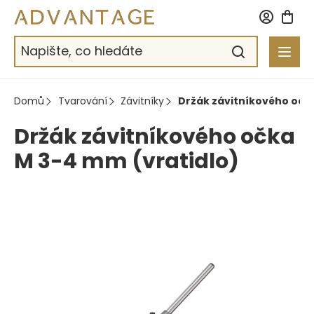
Přejít
na
obsah
Domů
Tvarování
Závitníky
Držák závitníkového očka
Držák závitníkového očka
M 3-4 mm (vratidlo)