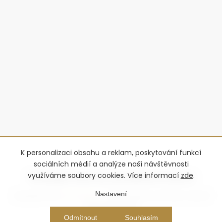
K personalizaci obsahu a reklam, poskytování funkcí
sociálních médií a analýze naší návštěvnosti
využíváme soubory cookies. Více informací
zde
.
Nastavení
Copyright 2026
Advantage-fl
. Všechna práva vyhrazena.
Upravit
nastavení cookies
Vytvořil Shoptet Premium
Odmítnout
Souhlasím