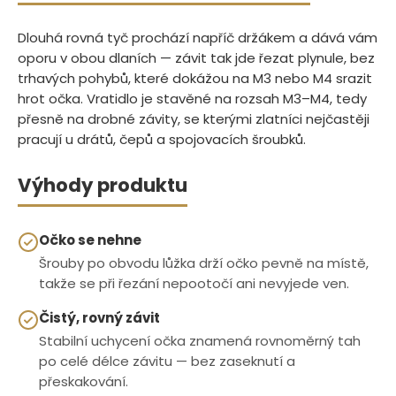
Dlouhá rovná tyč prochází napříč držákem a dává vám
oporu v obou dlaních — závit tak jde řezat plynule, bez
trhavých pohybů, které dokážou na M3 nebo M4 srazit
hrot očka. Vratidlo je stavěné na rozsah M3–M4, tedy
přesně na drobné závity, se kterými zlatníci nejčastěji
pracují u drátů, čepů a spojovacích šroubků.
Výhody produktu
Očko se nehne
Šrouby po obvodu lůžka drží očko pevně na místě,
takže se při řezání nepootočí ani nevyjede ven.
Čistý, rovný závit
Stabilní uchycení očka znamená rovnoměrný tah
po celé délce závitu — bez zaseknutí a
přeskakování.