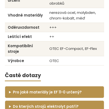
Určení
obrobků
nerezová ocel, molybden,
Vhodné materiály
chrom-kobalt, měď
Oděruvzdornost
+++
Leštící efekt
++
Kompatibilní
OTEC EF-Compact, EF-Flex
stroje
Výrobce
OTEC
Časté dotazy
Pro jaké materiály je EF 11-0 určený?
Do kterých strojů elektrolyt patří?