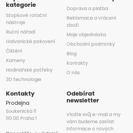
kategorie
Doprava a platba
Stopkové rotační
Reklamace a vrácení
nástroje
zboží
Ruční nářadí
Moje objednávka
Galvanické pokovení
Obchodní podmínky
Čištění
Blog
Kameny
Kontakty
Hodinářské potřeby
O nás
3D technologie
Kontakty
Odebírat
newsletter
Prodejna
Soukenická 11
Vložte svůj e-mail a my
110 00 Praha 1
vám budeme zasílat
informace o nových