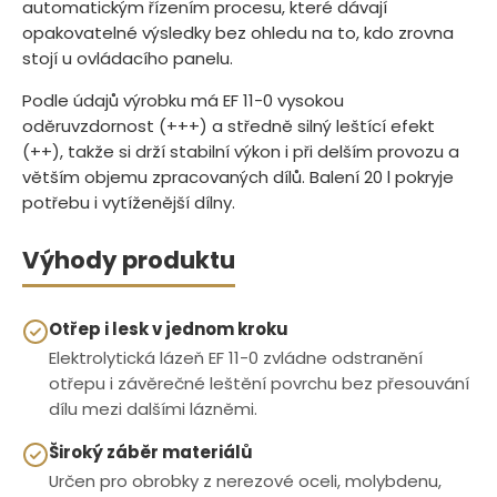
automatickým řízením procesu, které dávají
opakovatelné výsledky bez ohledu na to, kdo zrovna
stojí u ovládacího panelu.
Podle údajů výrobku má EF 11-0 vysokou
oděruvzdornost (+++) a středně silný leštící efekt
(++), takže si drží stabilní výkon i při delším provozu a
větším objemu zpracovaných dílů. Balení 20 l pokryje
potřebu i vytíženější dílny.
Výhody produktu
Otřep i lesk v jednom kroku
Elektrolytická lázeň EF 11-0 zvládne odstranění
otřepu i závěrečné leštění povrchu bez přesouvání
dílu mezi dalšími lázněmi.
Široký záběr materiálů
Určen pro obrobky z nerezové oceli, molybdenu,