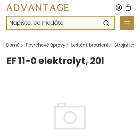
Přejít
na
obsah
Domů
Povrchové úpravy
Leštění, broušení
Strojní leště
EF 11-0 elektrolyt, 20l