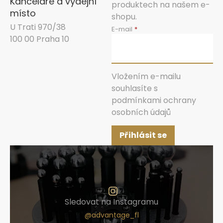
Kanceláře a výdejní
produktech na našem e-
místo
shopu.
U Trati 970/38
E-mail
100 00 Praha 10
Vložením e-mailu
souhlasíte s
podmínkami ochrany
osobních údajů
Přihlásit se
Sledovat na Instagramu