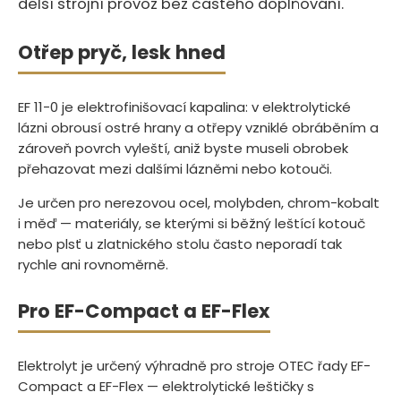
delší strojní provoz bez častého doplňování.
Otřep pryč, lesk hned
EF 11-0 je elektrofinišovací kapalina: v elektrolytické
lázni obrousí ostré hrany a otřepy vzniklé obráběním a
zároveň povrch vyleští, aniž byste museli obrobek
přehazovat mezi dalšími lázněmi nebo kotouči.
Je určen pro nerezovou ocel, molybden, chrom-kobalt
i měď — materiály, se kterými si běžný leštící kotouč
nebo plsť u zlatnického stolu často neporadí tak
rychle ani rovnoměrně.
Pro EF-Compact a EF-Flex
Elektrolyt je určený výhradně pro stroje OTEC řady EF-
Compact a EF-Flex — elektrolytické leštičky s