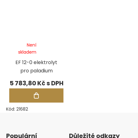
Není
skladem
EF 12-0 elektrolyt
pro paladium
5 783,80 Kč
Kód:
21682
Zápatí
Populární
Důležité odkazy