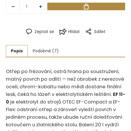
Zeptat se
Hlídat
Sdílet
Popis
Podobné (7)
Otřep po frézování, ostrá hrana po soustružení,
matný povrch po odlití — než obrobek z nerezové
oceli, chrom-kobaltu nebo mědi dostane finální
lesk, čeká ho lázeň v elektrolytickém leštění.‍​‍​‌​‌‌‌​‌​‌‌‌​​​​​‌​​​​‌‌‌​‌​‌​​​
EF 11-
0
je elektrolyt do strojů OTEC EF-Compact a EF-
Flex: odstraní otřep a zároveň vyleští povrch v
jediném procesu, takže ubude ruční dolešťování
kotoučem u zlatnického stolu. Balení 20 l vydrží