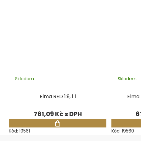
Skladem
Skladem
Elma RED 1:9, 1 l
Elma 
761,09 Kč
6
Kód:
19561
Kód:
19560
Zápatí