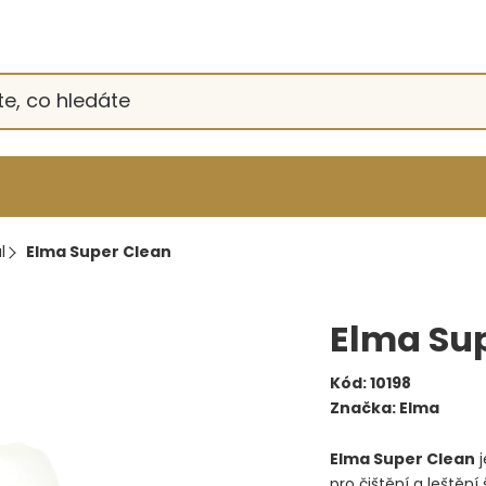
l
Elma Super Clean
Elma Su
Kód:
10198
Značka:
Elma
Elma Super Clean
j
pro čištění a leštění