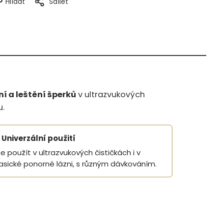
Hlídat
Sdílet
ní a leštění šperků
v ultrazvukových
u.
Univerzální použití
ze použít v ultrazvukových čističkách i v
lasické ponorné lázni, s různým dávkováním.