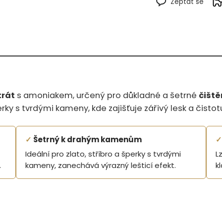
Zeptat se
trát
s amoniakem, určený pro důkladné a šetrné
čiště
perky s tvrdými kameny, kde zajišťuje zářivý lesk a čistot
✓
Šetrný k drahým kamenům
✓
Ideální pro zlato, stříbro a šperky s tvrdými
L
.
kameny, zanechává výrazný lešticí efekt.
k