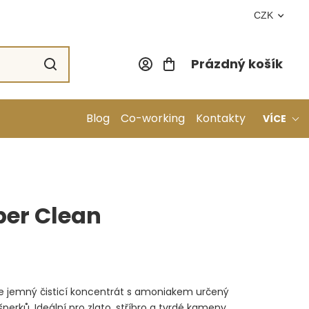
CZK
Prázdný košík
Nákupní koší
Blog
Co-working
Kontakty
VÍCE
per Clean
e jemný čisticí koncentrát s amoniakem určený
 šperků. Ideální pro zlato, stříbro a tvrdé kameny,