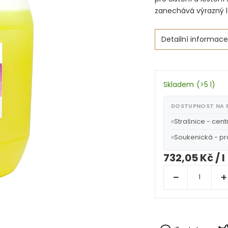
zanechává výrazný le
Detailní informace
Skladem
(
>5 l
)
DOSTUPNOST NA
Strašnice - cent
Soukenická - p
732,05 Kč
/ l