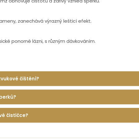
mž obnovuje čistotu a zářivý vzhled šperků.
 kameny, zanechává výrazný lešticí efekt.
lasické ponorné lázni, s různým dávkováním.
zvukové čištění?
šperků?
vé čističce?