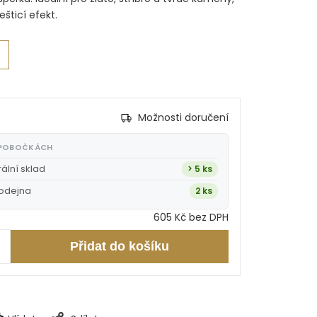
šticí efekt.
Možnosti doručení
 POBOČKÁCH
rální sklad
> 5 ks
rodejna
2 ks
605 Kč bez DPH
Přidat do košíku