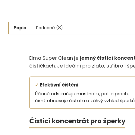
Měřidla, testry, váhy
Fasování a gravírování
Popis
Podobné (8)
Základní vybavení dílny
Tvarování
Elma Super Clean je
jemný čisticí koncen
Navlékací nitě, struny, podložky
čističkách. Je ideální pro zlato, stříbro i š
3D technologie
✓
Efektivní čištění
Smalty, UV barvy, patiny
Účinně odstraňuje mastnotu, pot a prach,
čímž obnovuje čistotu a zářivý vzhled šperků
Hodinářské potřeby
Lupy a mikroskopy
Čisticí koncentrát pro šperky