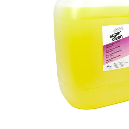
Povrchové úpravy
Kompresory a příslušenství
Čištění
Lití a tavení
Kameny
Motory, mikromotory, vrtačky
Literatura a DVD
Polotovary a komponenty
Drátování
Balení, prezentace a značení šperků