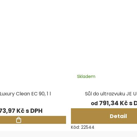
Skladem
Luxury Clean EC 90, 1 l
Sůl do ultrazvuku JE U
791,34 Kč
od
73,97 Kč
Detail
Kód:
22544