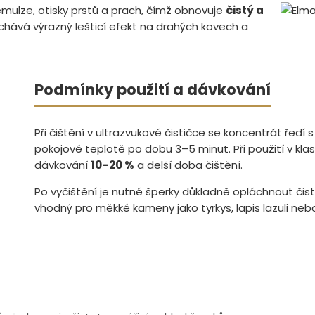
mulze, otisky prstů a prach, čímž obnovuje
čistý a
chává výrazný lešticí efekt na drahých kovech a
Podmínky použití a dávkování
Při čištění v ultrazvukové čističce se koncentrát řed
pokojové teplotě po dobu 3–5 minut. Při použití v kla
dávkování
10–20 %
a delší doba čištění.
Po vyčištění je nutné šperky důkladně opláchnout čis
vhodný pro měkké kameny jako tyrkys, lapis lazuli nebo