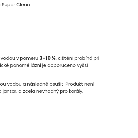
í s vodou v poměru
3–10 %
, čištění probíhá při
sické ponorné lázni je doporučeno vyšší
tou vodou a následně osušit. Produkt není
 jantar, a zcela nevhodný pro korály.