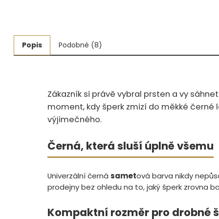
Měřidla, testry, váhy
Fasování a gravírování
Popis
Podobné (8)
Základní vybavení dílny
Tvarování
Zákazník si právě vybral prsten a vy sáhnet
Navlékací nitě, struny, podložky
moment, kdy šperk zmizí do měkké černé látk
výjimečného.
3D technologie
Smalty, UV barvy, patiny
Černá, která sluší úplně všemu
Hodinářské potřeby
Univerzální černá
samet
ová barva nikdy nepůso
Lupy a mikroskopy
prodejny bez ohledu na to, jaký šperk zrovna b
Kompaktní rozměr pro drobné 