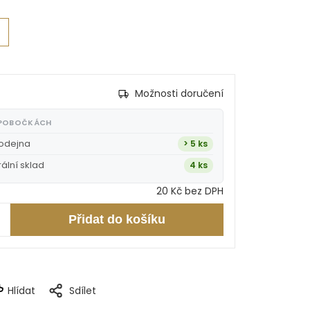
Možnosti doručení
 POBOČKÁCH
rodejna
> 5 ks
rální sklad
4 ks
20 Kč bez DPH
Přidat do košíku
Hlídat
Sdílet