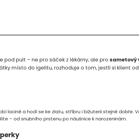
e pod pult – ne pro sáček z lékárny, ale pro
sametový 
y místo do igelitu, rozhoduje o tom, jestli si klient o
bí lacině a hodí se ke zlatu, stříbru i bižuterii stejně dobř
alíte – od snubního prstenu po náušnice k narozeninám.
šperky