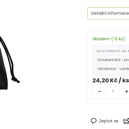
Detailní informace
Skladem
(
>5 ks
)
DOSTUPNOST NA
Soukenická - p
Strašnice - cent
24,20 Kč
/ ks
Zeptat se