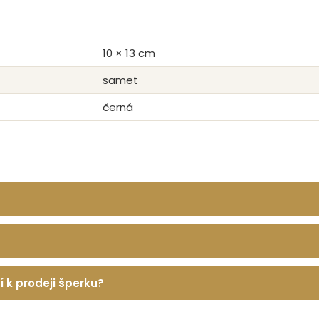
10 × 13 cm
samet
černá
í k prodeji šperku?