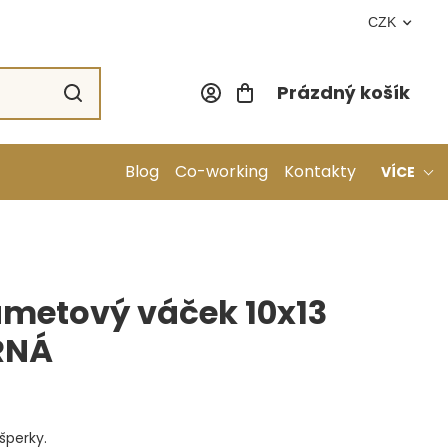
CZK
Prázdný košík
Nákupní koší
Blog
Co-working
Kontakty
VÍCE
ametový váček 10x13
RNÁ
šperky.