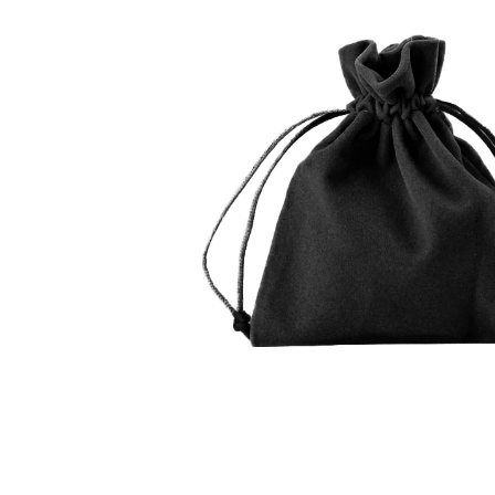
Povrchové úpravy
Kompresory a příslušenství
Čištění
Lití a tavení
Kameny
Motory, mikromotory, vrtačky
Literatura a DVD
Polotovary a komponenty
Drátování
Balení, prezentace a značení šperků