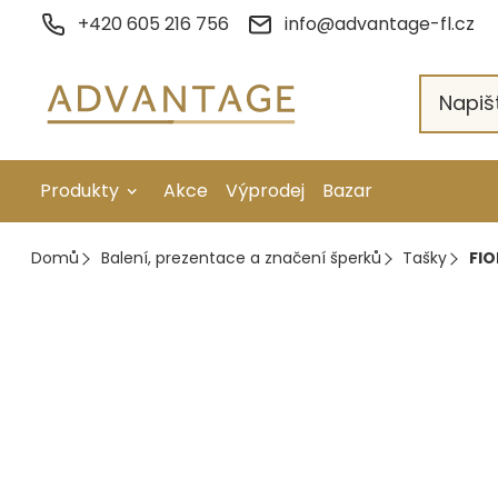
Přejít
+420 605 216 756
info@advantage-fl.cz
na
obsah
Produkty
Akce
Výprodej
Bazar
Galvanické pokovení
Domů
Balení, prezentace a značení šperků
Tašky
FIO
Náhradní díly
Stopkové rotační nástroje
Ruční nářadí
Strojní obrábění
Letování a svařování