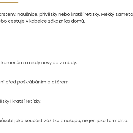
rsteny, náušnice, přívěsky nebo kratší řetízky. Měkký samet
nebo cestuje v kabelce zákazníka domů.
m i kamenům a nikdy nevyjde z módy.
rání před poškrábáním a otěrem.
ky i kratší řetízky.
ůsobí jako součást zážitku z nákupu, ne jen jako formalita.