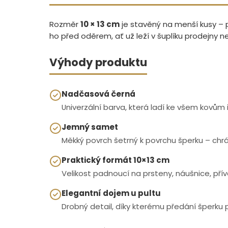
Rozměr
10 × 13 cm
je stavěný na menší kusy – p
ho před oděrem, ať už leží v šuplíku prodejny 
Výhody produktu
Nadčasová černá
Univerzální barva, která ladí ke všem kovů
Jemný samet
Měkký povrch šetrný k povrchu šperku – ch
Praktický formát 10×13 cm
Velikost padnoucí na prsteny, náušnice, přívěs
Elegantní dojem u pultu
Drobný detail, díky kterému předání šperku p