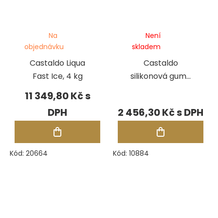
Na
Není
objednávku
skladem
Castaldo Liqua
Castaldo
Fast Ice, 4 kg
silikonová guma
Super High
11 349,80 Kč
Strength modrá,
2 456,30 Kč
pásky 2,27 kg
Kód:
20664
Kód:
10884