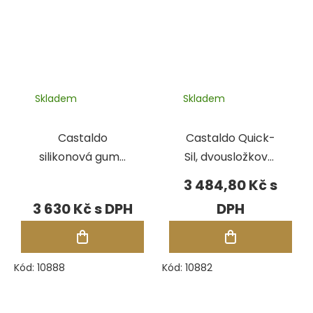
Skladem
Skladem
Castaldo
Castaldo Quick-
silikonová guma
Sil, dvousložková,
Very Low
1 kg
3 484,80 Kč
Temperature,
3 630 Kč
pásky 2,27 kg
Kód:
10888
Kód:
10882