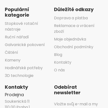
Populární
Důležité odkazy
kategorie
Doprava a platba
Stopkové rotační
Reklamace a vrácení
nástroje
zboží
Ruční nářadí
Moje objednávka
Galvanické pokovení
Obchodní podmínky
Čištění
Blog
Kameny
Kontakty
Hodinářské potřeby
O nás
3D technologie
Kontakty
Odebírat
newsletter
Prodejna
Soukenická 11
Vložte svůj e-mail a my
110 00 Praha 1