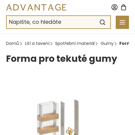
Přejít
na
obsah
Domů
Lití a tavení
Spotřební materiál
Gumy
Forma 
Forma pro tekuté gumy