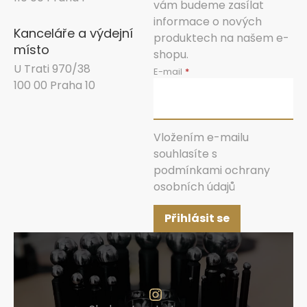
vám budeme zasílat
informace o nových
Kanceláře a výdejní
produktech na našem e-
místo
shopu.
U Trati 970/38
E-mail
100 00 Praha 10
Vložením e-mailu
souhlasíte s
podmínkami ochrany
osobních údajů
Přihlásit se