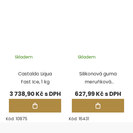
Skladem
Skladem
Castaldo Liqua
Silikonová guma
Fast Ice, 1 kg
meruňková
A50,85-90°C
3 738,90 Kč
627,99 Kč
Kód:
10875
Kód:
16431
Zápatí