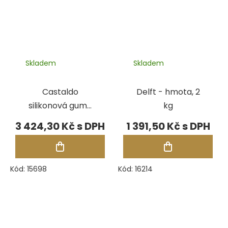
Skladem
Skladem
Castaldo
Delft - hmota, 2
silikonová guma
kg
Rapido, pásky
3 424,30 Kč
1 391,50 Kč
2,27 kg
Kód:
15698
Kód:
16214