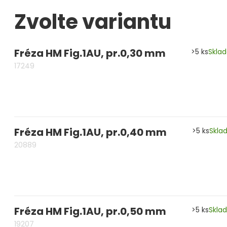
Zvolte variantu
Měřidla, testry, váhy
Fasování a gravírování
Fréza HM Fig.1AU, pr.0,30 mm
>5 ks
Skla
Základní vybavení dílny
17249
Tvarování
Navlékací nitě, struny, podložky
3D technologie
Fréza HM Fig.1AU, pr.0,40 mm
>5 ks
Skla
20889
Smalty, UV barvy, patiny
Hodinářské potřeby
Lupy a mikroskopy
Fréza HM Fig.1AU, pr.0,50 mm
>5 ks
Skla
19207