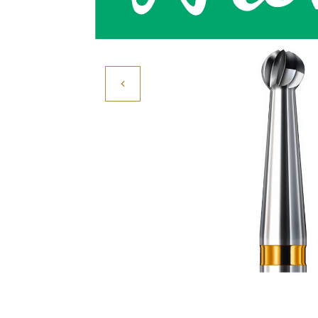
Povrchové úpravy
Kompresory a příslušenství
Čištění
Lití a tavení
Kameny
Motory, mikromotory, vrtačky
Literatura a DVD
Polotovary a komponenty
Drátování
Balení, prezentace a značení šperků