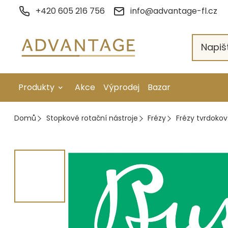
Přejít
+420 605 216 756
info@advantage-fl.cz
na
obsah
Produkty
Akce
Výprodej
Bazar
Galvanické pokovení
Domů
Stopkové rotační nástroje
Frézy
Frézy tvrdokov
Náhradní díly
Stopkové rotační nástroje
Ruční nářadí
Strojní obrábění
Letování a svařování