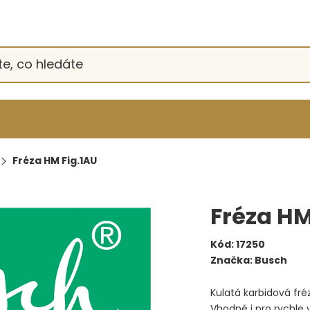
Fréza HM Fig.1AU
Fréza HM
Kód:
17250
Značka:
Busch
Kulatá karbidová fr
Vhodné i pro rychle