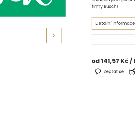
firmy Busch!
Detailní informace
od
141,57 Kč
/ 
Zeptat se