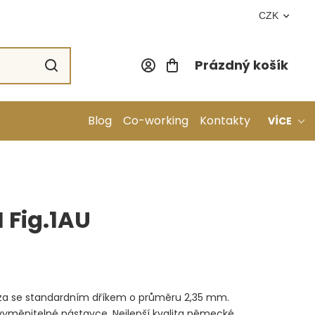
CZK
Prázdný košík
Nákupní koší
Blog
Co-working
Kontakty
VÍCE
 Fig.1AU
éza se standardním dříkem o průměru 2,35 mm.
 vyměnitelné nástavce. Nejlepší kvalita německé