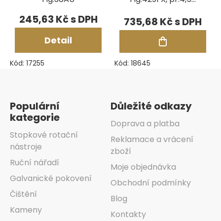
mm
245,63 Kč
735,68 Kč
Detail
Kód:
17255
Kód:
18645
Zápatí
Populární
Důležité odkazy
kategorie
Doprava a platba
Stopkové rotační
Reklamace a vrácení
nástroje
zboží
Ruční nářadí
Moje objednávka
Galvanické pokovení
Obchodní podmínky
Čištění
Blog
Kameny
Kontakty