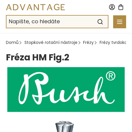
Přejít
na
obsah
Domů
Stopkové rotační nástroje
Frézy
Frézy tvrdokov
Fréza HM Fig.2