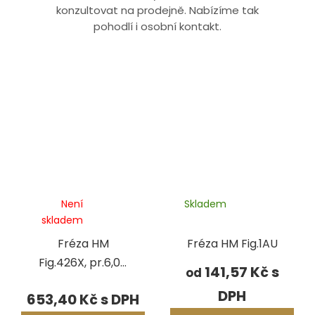
konzultovat na prodejně. Nabízíme tak
pohodlí i osobní kontakt.
Není
Skladem
skladem
Fréza HM
Fréza HM Fig.1AU
Fig.426X, pr.6,00
141,57 Kč
od
mm
653,40 Kč