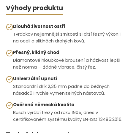
Výhody produktu
Dlouhá životnost ostří
Tvrdokov nejjemnější zrnitosti si drží řezný výkon i
na oceli a slitinách drahých kovů.
Přesný, klidný chod
Diamantové hloubkové broušení a házivost lepší
než norma — žádné vibrace, čistý řez.
Univerzální upnutí
Standardní dřík 2,35 mm padne do běžných
násadců i rychle vyměnitelných nástavců.
Ověřená německá kvalita
Busch vyrábí frézy od roku 1905, dnes v
certifikovaném systému kvality EN-ISO 13485:2016.