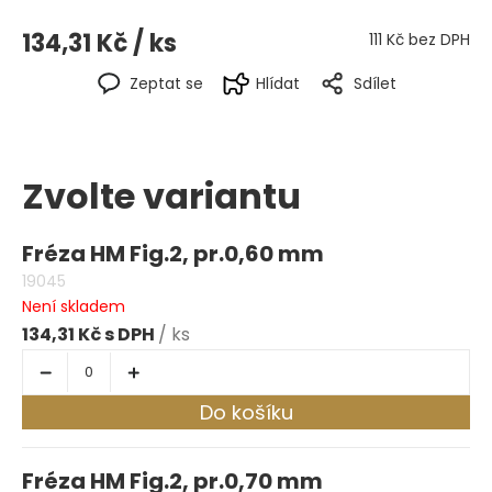
134,31 Kč
/ ks
111 Kč bez DPH
Zeptat se
Hlídat
Sdílet
Zvolte variantu
Fréza HM Fig.2, pr.0,60 mm
19045
Není skladem
134,31 Kč
/ ks
Do košíku
Fréza HM Fig.2, pr.0,70 mm