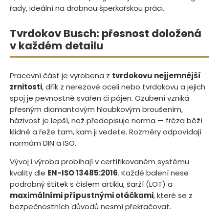
řady, ideální na drobnou šperkařskou práci.
Tvrdokov Busch: přesnost doložená
v každém detailu
Pracovní část je vyrobena z
tvrdokovu nejjemnější
zrnitosti
, dřík z nerezové oceli nebo tvrdokovu a jejich
spoj je pevnostně svařen či pájen. Ozubení vzniká
přesným diamantovým hloubkovým broušením,
házivost je lepší, než předepisuje norma — fréza běží
klidně a řeže tam, kam ji vedete. Rozměry odpovídají
normám DIN a ISO.
Vývoj i výroba probíhají v certifikovaném systému
kvality dle
EN-ISO 13485:2016
. Každé balení nese
podrobný štítek s číslem artiklu, šarží (LOT) a
maximálními přípustnými otáčkami
, které se z
bezpečnostních důvodů nesmí překračovat.