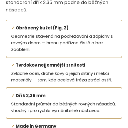
standardní dřík 2,35 mm padne do běžných
násadců.
✓
Obrácený kužel (Fig. 2)
Geometrie stavěná na podřezávání a zápichy s
rovným dnem — hranu podřízne čistě a bez
zaoblení.
✓
Tvrdokov nejjemnější zrnitosti
Zvládne oceli, drahé kovy a jejich slitiny i měkčí
materiály — tam, kde ocelová fréza ztrácí ostří.
✓
Dřík 2,35 mm
Standardní průměr do běžných rovných násadců,
vhodný i pro rychle vyměnitelné nástavce.
✓
Made in Germany