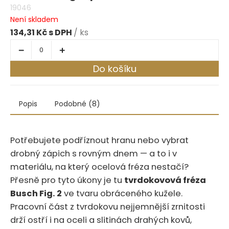
19046
Není skladem
134,31 Kč
/ ks
Do košíku
Popis
Podobné (8)
Potřebujete podříznout hranu nebo vybrat
drobný zápich s rovným dnem — a to i v
materiálu, na který ocelová fréza nestačí?
Přesně pro tyto úkony je tu
tvrdokovová fréza
Busch Fig. 2
ve tvaru obráceného kužele.
Pracovní část z tvrdokovu nejjemnější zrnitosti
drží ostří i na oceli a slitinách drahých kovů,