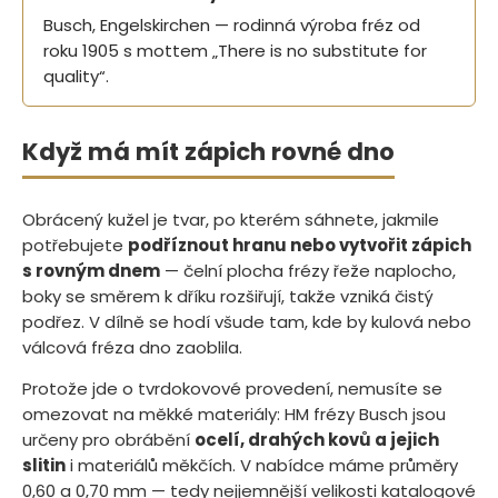
Busch, Engelskirchen — rodinná výroba fréz od
roku 1905 s mottem „There is no substitute for
quality“.
Když má mít zápich rovné dno
Obrácený kužel je tvar, po kterém sáhnete, jakmile
potřebujete
podříznout hranu nebo vytvořit zápich
s rovným dnem
— čelní plocha frézy řeže naplocho,
boky se směrem k dříku rozšiřují, takže vzniká čistý
podřez. V dílně se hodí všude tam, kde by kulová nebo
válcová fréza dno zaoblila.
Protože jde o tvrdokovové provedení, nemusíte se
omezovat na měkké materiály: HM frézy Busch jsou
určeny pro obrábění
ocelí, drahých kovů a jejich
slitin
i materiálů měkčích. V nabídce máme průměry
0,60 a 0,70 mm — tedy nejjemnější velikosti katalogové