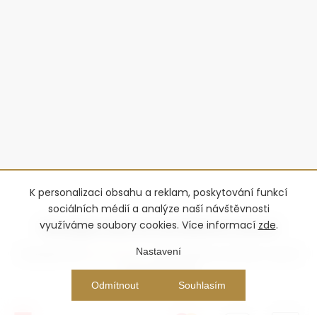
K personalizaci obsahu a reklam, poskytování funkcí
sociálních médií a analýze naší návštěvnosti
využíváme soubory cookies. Více informací
zde
.
Nastavení
Copyright 2026
Advantage-fl
. Všechna práva vyhrazena.
Upravit
nastavení cookies
Vytvořil Shoptet Premium
Odmítnout
Souhlasím