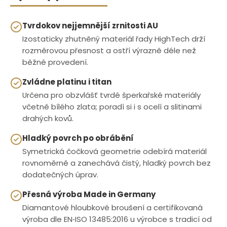
Tvrdokov nejjemnější zrnitosti AU
Izostaticky zhutněný materiál řady HighTech drží
rozměrovou přesnost a ostří výrazně déle než
běžné provedení.
Zvládne platinu i titan
Určena pro obzvlášť tvrdé šperkařské materiály
včetně bílého zlata; poradí si i s ocelí a slitinami
drahých kovů.
Hladký povrch po obrábění
Symetrická čočková geometrie odebírá materiál
rovnoměrně a zanechává čistý, hladký povrch bez
dodatečných úprav.
Přesná výroba Made in Germany
Diamantové hloubkové broušení a certifikovaná
výroba dle EN‑ISO 13485:2016 u výrobce s tradicí od