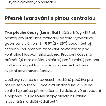
rychlovýměnných násadců.
Přesné tvarování s plnou kontrolou
Tvar
ploché čočky (Lens, flat)
dělá z frézy 415S‑AU
nástroj pro práci, kde rozhodují detaily. Symetrická
geometrie s úhlem
β = 50° (2× 25°)
vede nástroj
stabilně i při jemném frézování, takže máte pod
kontrolou hloubku i šířku záběru. Pracovní část má
průměr 2,0 mm a nízký, zploštělý profil typický pro tvar
čočky — kompaktní rozměr pro přesné kontury a
kvalitní povrchovou úpravu.
Čočkový tvar se u fréz Busch tradičně používá pro
mělká zahloubení — ocelová obdoba fig. 415 je na
tento typ práce přímo určena. Tvrdokovové provedení
s příponou AU posouvá stejný princip k tvrdším
materiálům a delší výdrži ostří.