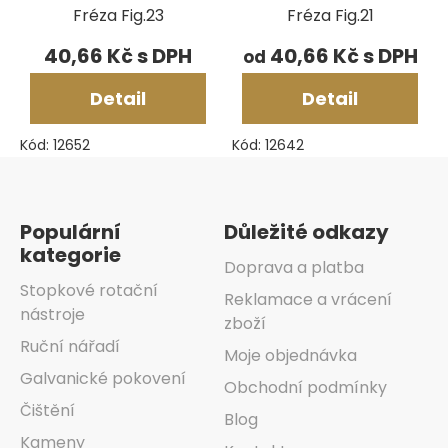
Fréza Fig.23
Fréza Fig.21
40,66 Kč
40,66 Kč
od
Detail
Detail
Kód:
12652
Kód:
12642
Zápatí
Populární
Důležité odkazy
kategorie
Doprava a platba
Stopkové rotační
Reklamace a vrácení
nástroje
zboží
Ruční nářadí
Moje objednávka
Galvanické pokovení
Obchodní podmínky
Čištění
Blog
Kameny