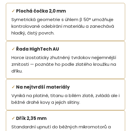
✓
Plochá čočka 2,0 mm
Symetrická geometrie s úhlem β 50° umožňuje
kontrolované odebírání materiálu a zanechává
hladký, čistý povrch.
✓
Řada HighTech AU
Horce izostaticky zhutněný tvrdokov nejjemnější
zrnitosti — poznáte ho podle zlatého kroužku na
dříku.
✓
Na nejtvrdší materiály
Vyniká na platině, titanu a bílém zlatě, zvládá ale i
běžné drahé kovy a jejich slitiny.
✓
Dřík 2,35 mm
Standardní upnutí do běžných mikromotorů a