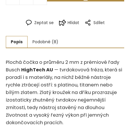
Zeptat se
Hlídat
Sdílet
Popis
Podobné (8)
Plochá čočka o průměru 2 mm z prémiové řady
Busch
HighTech AU
— tvrdokovová fréza, která si
poradí i s materiály, na nichž běžné nástroje
rychle ztrácejí ostří: s platinou, titanem nebo
bílým zlatem. Zlatý kroužek na dříku prozrazuje
izostaticky zhutněný tvrdokov nejjemnější
zrnitosti, tedy nástroj stavěný na dlouhou
životnost a vysoký řezný výkon při jemných
dokončovacích pracích.