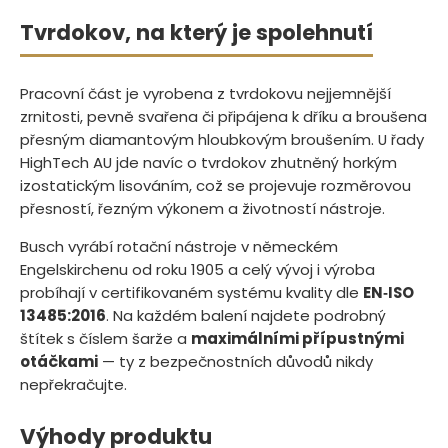
Tvrdokov, na který je spolehnutí
Pracovní část je vyrobena z tvrdokovu nejjemnější
zrnitosti, pevně svařena či připájena k dříku a broušena
přesným diamantovým hloubkovým broušením. U řady
HighTech AU jde navíc o tvrdokov zhutněný horkým
izostatickým lisováním, což se projevuje rozměrovou
přesností, řezným výkonem a životností nástroje.
Busch vyrábí rotační nástroje v německém
Engelskirchenu od roku 1905 a celý vývoj i výroba
probíhají v certifikovaném systému kvality dle
EN‑ISO
13485:2016
. Na každém balení najdete podrobný
štítek s číslem šarže a
maximálními přípustnými
otáčkami
— ty z bezpečnostních důvodů nikdy
nepřekračujte.
Výhody produktu