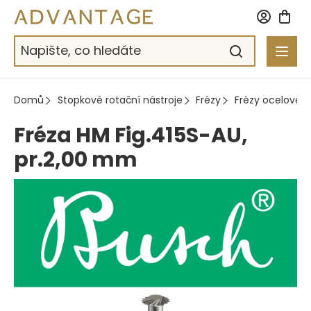
Přejít
na
obsah
Domů
Stopkové rotační nástroje
Frézy
Frézy ocelové
Fréza HM Fig.415S-AU,
pr.2,00 mm