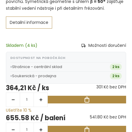
povrchů. Symetrická geometrie s úhlem
β = 50°
zajišťuje
stabilní vedení nástroje i při detailním frézování.
Detailní informace
Skladem
(
4 ks
)
Možnosti doručení
DOSTUPNOST NA POBOČKÁCH
Strašnice - centrální sklad
2 ks
Soukenická - prodejna
2 ks
364,21 Kč
/ ks
301 Kč bez DPH
Ušetříte 10 %
655.58 Kč
/ balení
541.80 Kč bez DPH