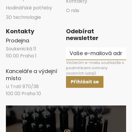
Kontakty
Hodinářské potřeby
O nás
3D technologie
Kontakty
Odebírat
newsletter
Prodejna
Soukenická 11
110 00 Praha 1
Vložením e-mailu souhlasíte s
podmínkami ochrany
Kanceláře a výdejní
osobních údajů
místo
Přihlásit se
U Trati 970/38
100 00 Praha 10