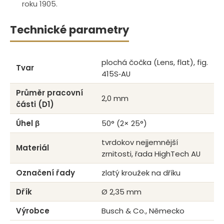
roku 1905.
Technické parametry
plochá čočka (Lens, flat), fig.
Tvar
415S‑AU
Průměr pracovní
2,0 mm
části (D1)
Úhel β
50° (2× 25°)
tvrdokov nejjemnější
Materiál
zrnitosti, řada HighTech AU
Označení řady
zlatý kroužek na dříku
Dřík
Ø 2,35 mm
Výrobce
Busch & Co., Německo