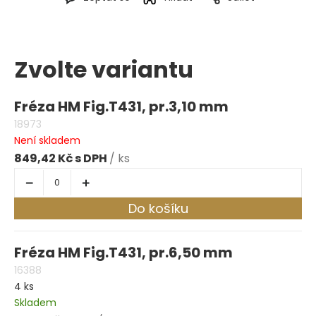
Zvolte variantu
Fréza HM Fig.T431, pr.3,10 mm
18973
Není skladem
849,42 Kč
/ ks
Do košíku
Fréza HM Fig.T431, pr.6,50 mm
16388
4 ks
Skladem