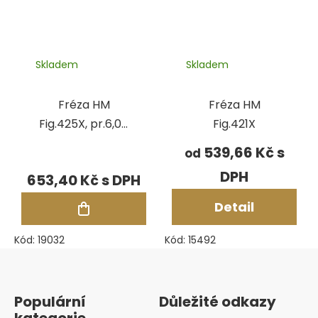
Skladem
Skladem
Fréza HM
Fréza HM
Fig.425X, pr.6,00
Fig.421X
mm
539,66 Kč
od
653,40 Kč
Detail
Kód:
19032
Kód:
15492
Zápatí
Populární
Důležité odkazy