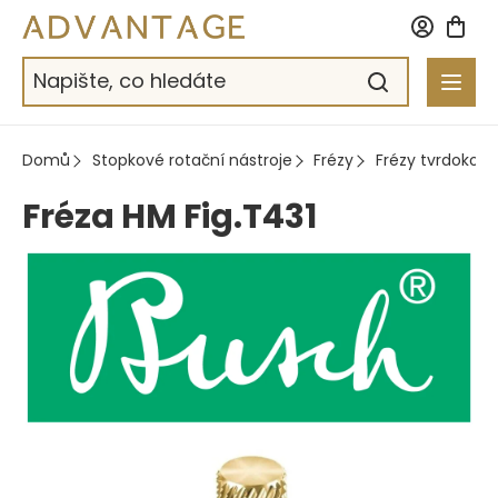
Přejít
na
obsah
Domů
Stopkové rotační nástroje
Frézy
Frézy tvrdokov
Fréza HM Fig.T431