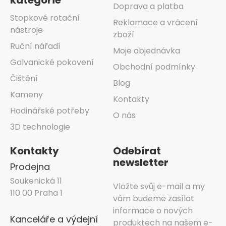
kategorie
Doprava a platba
Stopkové rotační
Reklamace a vrácení
nástroje
zboží
Ruční nářadí
Moje objednávka
Galvanické pokovení
Obchodní podmínky
Čištění
Blog
Kameny
Kontakty
Hodinářské potřeby
O nás
3D technologie
Kontakty
Odebírat
newsletter
Prodejna
Soukenická 11
Vložte svůj e-mail a my
110 00 Praha 1
vám budeme zasílat
informace o nových
Kanceláře a výdejní
produktech na našem e-