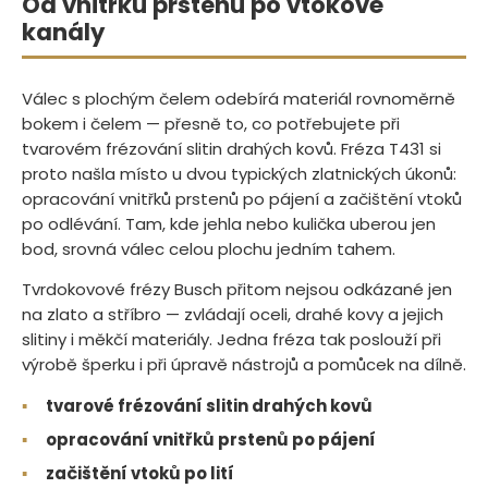
Od vnitřku prstenu po vtokové
kanály
Válec s plochým čelem odebírá materiál rovnoměrně
bokem i čelem — přesně to, co potřebujete při
tvarovém frézování slitin drahých kovů. Fréza T431 si
proto našla místo u dvou typických zlatnických úkonů:
opracování vnitřků prstenů po pájení a začištění vtoků
po odlévání. Tam, kde jehla nebo kulička uberou jen
bod, srovná válec celou plochu jedním tahem.
Tvrdokovové frézy Busch přitom nejsou odkázané jen
na zlato a stříbro — zvládají oceli, drahé kovy a jejich
slitiny i měkčí materiály. Jedna fréza tak poslouží při
výrobě šperku i při úpravě nástrojů a pomůcek na dílně.
▪
tvarové frézování slitin drahých kovů
▪
opracování vnitřků prstenů po pájení
▪
začištění vtoků po lití