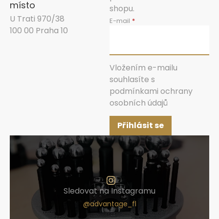
místo
shopu.
U Trati 970/38
E-mail
100 00 Praha 10
Vložením e-mailu
souhlasíte s
podmínkami ochrany
osobních údajů
Přihlásit se
Sledovat na Instagramu