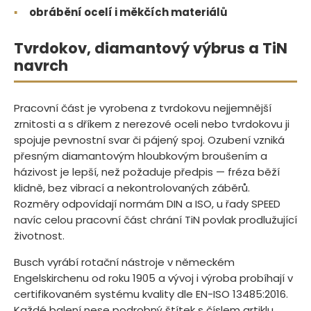
▪
obrábění ocelí i měkčích materiálů
Tvrdokov, diamantový výbrus a TiN
navrch
Pracovní část je vyrobena z tvrdokovu nejjemnější
zrnitosti a s dříkem z nerezové oceli nebo tvrdokovu ji
spojuje pevnostní svar či pájený spoj. Ozubení vzniká
přesným diamantovým hloubkovým broušením a
házivost je lepší, než požaduje předpis — fréza běží
klidně, bez vibrací a nekontrolovaných záběrů.
Rozměry odpovídají normám DIN a ISO, u řady SPEED
navíc celou pracovní část chrání TiN povlak prodlužující
životnost.
Busch vyrábí rotační nástroje v německém
Engelskirchenu od roku 1905 a vývoj i výroba probíhají v
certifikovaném systému kvality dle EN-ISO 13485:2016.
Každé balení nese podrobný štítek s číslem artiklu,