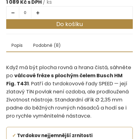
1 089 Kč
/ ks
Do košíku
Popis
Podobné (8)
Když má být plocha rovná a hrana čistá, sáhněte
po
válcové fréze s plochým čelem Busch HM
Fig. T431
. Patří do tvrdokovové řady SPEED — její
zlatavý TiN povlak není ozdoba, ale prodloužená
životnost nástroje. Standardní dřík Ø 2,35 mm
padne do běžných rovných násadců a hodí se i
pro rychle vyměnitelné nástavce.
✓
Tvrdokov nejjemnější zrnitosti