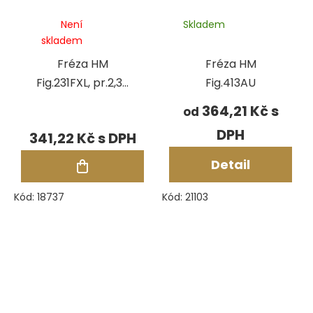
Není
Skladem
skladem
Fréza HM
Fréza HM
Fig.231FXL, pr.2,30
Fig.413AU
mm
364,21 Kč
od
341,22 Kč
Detail
Kód:
18737
Kód:
21103