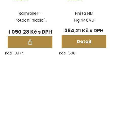
Ramroller -
Fréza HM
rotační hladicí
Fig.446AU
nástroj HM
364,21 Kč
1 050,28 Kč
Fig.RR426F,
pr.6,00 mm
Detail
Kód:
18974
Kód:
16001