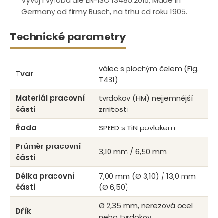
Vývoj i výroba dle EN-ISO 13485:2016, Made in
Germany od firmy Busch, na trhu od roku 1905.
Technické parametry
válec s plochým čelem (Fig.
Tvar
T431)
Materiál pracovní
tvrdokov (HM) nejjemnější
části
zrnitosti
Řada
SPEED s TiN povlakem
Průměr pracovní
3,10 mm / 6,50 mm
části
Délka pracovní
7,00 mm (Ø 3,10) / 13,0 mm
části
(Ø 6,50)
Ø 2,35 mm, nerezová ocel
Dřík
nebo tvrdokov