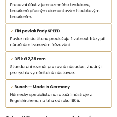
Pracovní část z jemnozrnného tvrdokovu,
broušená přesným diamantovým hloubkovým
broušením.
✓
TiN povlak řady SPEED
Povlak nitridu titanu prodlužuje životnost frézy při
náročném tvarovém frézování.
✓
Dřík Ø 2,35 mm
Standardní rozměr pro rovné násadce, vhodný i
pro rychle vyměnitelné nástavce.
✓
Busch — Made in Germany
Německý specialista na rotační nástroje z
Engelskirchenu, na trhu od roku 1905.