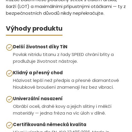
šarží (LOT) a maximálními přípustnými otáčkami — ty z
bezpečnostních důvodů nikdy nepřekračujte.
Výhody produktu
Delší životnost díky TiN
Povlak nitridu titanu z řady SPEED chrání břity a
prodlužuje životnost nástroje.
Klidný a přesný chod
Házivost lepší než předpis a přesné diamantové
hloubkové broušení znamenají řez bez vibrací.
Univerzální nasazení
Obrábí oceli, drahé kovy a jejich slitiny i měkčí
materiály — jedna fréza na víc úloh v dílně.
Certifikovaná německá kvalita