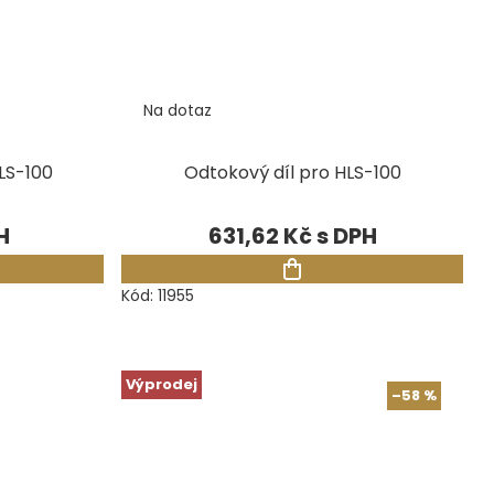
Na dotaz
LS-100
Odtokový díl pro HLS-100
631,62 Kč
Kód:
11955
Výprodej
–58 %