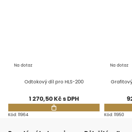
Na dotaz
Na dotaz
Odtokový díl pro HLS-200
Grafitov
1 270,50 Kč
9
Kód:
11964
Kód:
11950
Zápatí