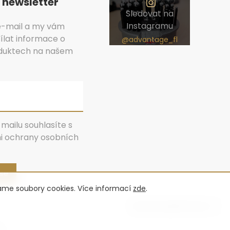
 newsletter
Sledovat na
Instagramu
 e-mail a my vám
lat informace o
duktech na našem
mailu souhlasíte s
 ochrany osobních
 se
váme soubory cookies. Více informací
zde
.
Vytvořil Shoptet Premium