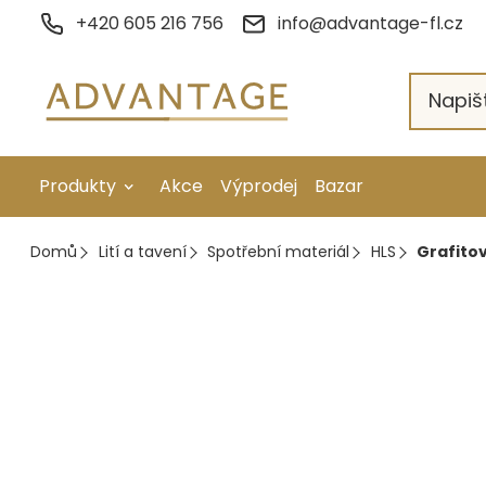
Přejít
+420 605 216 756
info@advantage-fl.cz
na
obsah
Produkty
Akce
Výprodej
Bazar
Galvanické pokovení
Domů
Lití a tavení
Spotřební materiál
HLS
Grafitov
Náhradní díly
Stopkové rotační nástroje
Ruční nářadí
Strojní obrábění
Letování a svařování