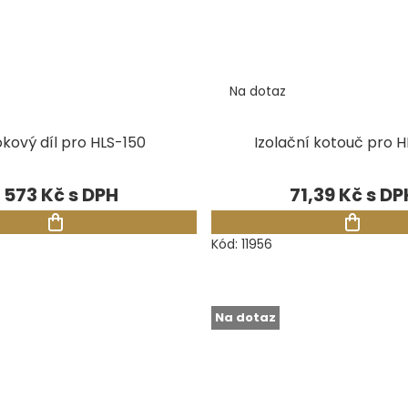
Na dotaz
kový díl pro HLS-150
Izolační kotouč pro H
1 573 Kč
71,39 Kč
Kód:
11956
Na dotaz