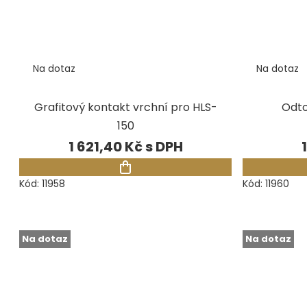
Na dotaz
Na dotaz
Grafitový kontakt vrchní pro HLS-
Odto
150
1 621,40 Kč
Kód:
11958
Kód:
11960
Na dotaz
Na dotaz