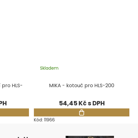
Skladem
í pro HLS-
MIKA - kotouč pro HLS-200
54,45 Kč
Kód:
11966