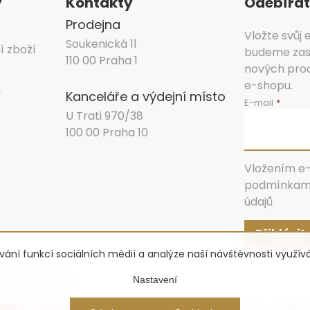
y
Kontakty
Odebírat
Prodejna
Vložte svůj
Soukenická 11
í zboží
budeme zasí
110 00 Praha 1
nových pro
e-shopu.
y
Kanceláře a výdejní místo
E-mail
U Trati 970/38
100 00 Praha 10
Vložením e-
podmínkami
údajů
Přihlásit
ování funkcí sociálních médií a analýze naší návštěvnosti využí
stavení cookies
Nastavení