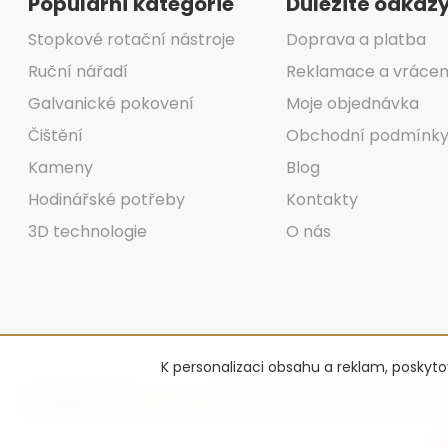
Populární kategorie
Důležité odkaz
Stopkové rotační nástroje
Doprava a platba
Ruční nářadí
Reklamace a vrácen
Galvanické pokovení
Moje objednávka
Čištění
Obchodní podmínk
Kameny
Blog
Hodinářské potřeby
Kontakty
3D technologie
O nás
K personalizaci obsahu a reklam, poskyt
Copyright 2026
Advantage-fl
. Všechna práva vyhrazena.
Upravit na