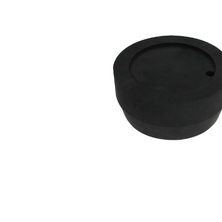
Povrchové úpravy
Kompresory a příslušenství
Čištění
Lití a tavení
Kameny
Motory, mikromotory, vrtačky
Literatura a DVD
Polotovary a komponenty
Drátování
Balení, prezentace a značení šperků