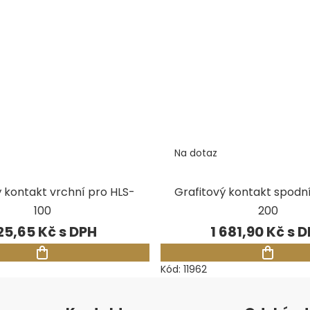
Na dotaz
ý kontakt vrchní pro HLS-
Grafitový kontakt spodn
100
200
25,65 Kč
1 681,90 Kč
Kód:
11962