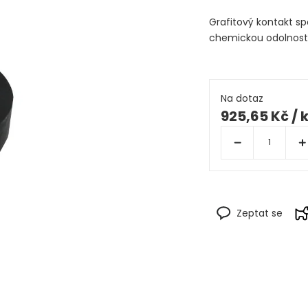
Grafitový kontakt sp
chemickou odolností 
Na dotaz
925,65 Kč
/ 
Zeptat se