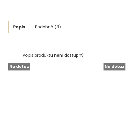
Měřidla, testry, váhy
Fasování a gravírování
Popis
Podobné (8)
Základní vybavení dílny
Tvarování
Popis produktu není dostupný
Navlékací nitě, struny, podložky
Na dotaz
Na dotaz
3D technologie
Smalty, UV barvy, patiny
Hodinářské potřeby
Lupy a mikroskopy