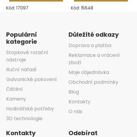
Kód:
17097
Kód:
15648
Zápatí
Populární
Důležité odkazy
kategorie
Doprava a platba
Stopkové rotační
Reklamace a vrácení
nástroje
zboží
Ruční nářadí
Moje objednávka
Galvanické pokovení
Obchodní podmínky
Čištění
Blog
Kameny
Kontakty
Hodinářské potřeby
O nás
3D technologie
Kontakty
Odebírat