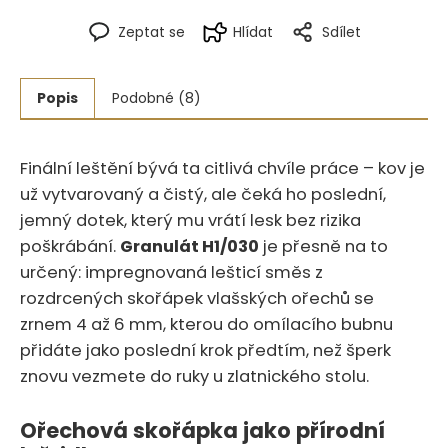
Zeptat se
Hlídat
Sdílet
Popis
Podobné (8)
Finální leštění bývá ta citlivá chvíle práce – kov je
už vytvarovaný a čistý, ale čeká ho poslední,
jemný dotek, který mu vrátí lesk bez rizika
poškrábání.
Granulát H1/030
je přesně na to
určený: impregnovaná lešticí směs z
rozdrcených skořápek vlašských ořechů se
zrnem 4 až 6 mm, kterou do omílacího bubnu
přidáte jako poslední krok předtím, než šperk
znovu vezmete do ruky u zlatnického stolu.
Ořechová skořápka jako přírodní