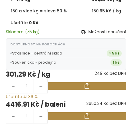
150 a více kg = sleva 50 %
150,65 Kč
/ kg
Ušetříte
0 Kč
Skladem
(
>5 kg
)
Možnosti doručení
DOSTUPNOST NA POBOČKÁCH
Strašnice - centrální sklad
> 5 ks
Soukenická - prodejna
1 ks
301,29 Kč
/ kg
249 Kč bez DPH
Ušetříte 41.36 %
4416.91 Kč
/ balení
3650.34 Kč bez DPH