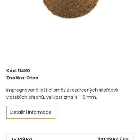
Kód:
11480
Značka:
Otec
Impregnovaná lešticí směs z rozdrcených skořápek
vlašských ořechů, velikost zrna 4 - 6 mm.
Detailní informace
1 - 149 kg
301,29 Kč
/ kg