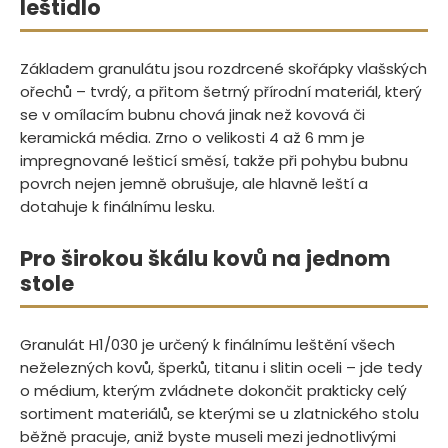
leštidlo
Základem granulátu jsou rozdrcené skořápky vlašských
ořechů – tvrdý, a přitom šetrný přírodní materiál, který
se v omílacím bubnu chová jinak než kovová či
keramická média. Zrno o velikosti 4 až 6 mm je
impregnované lešticí směsí, takže při pohybu bubnu
povrch nejen jemně obrušuje, ale hlavně leští a
dotahuje k finálnímu lesku.
Pro širokou škálu kovů na jednom
stole
Granulát H1/030 je určený k finálnímu leštění všech
neželezných kovů, šperků, titanu i slitin oceli – jde tedy
o médium, kterým zvládnete dokončit prakticky celý
sortiment materiálů, se kterými se u zlatnického stolu
běžně pracuje, aniž byste museli mezi jednotlivými