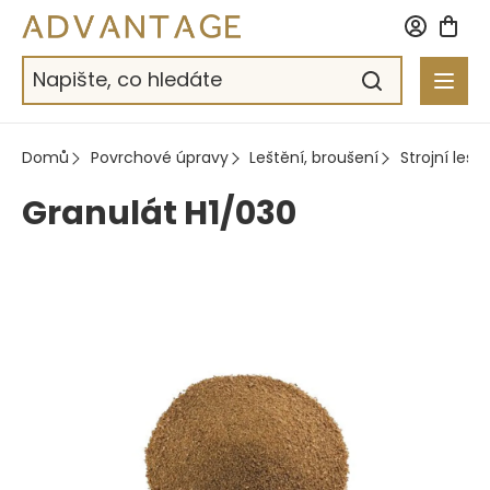
Přejít
na
obsah
Domů
Povrchové úpravy
Leštění, broušení
Strojní leště
Granulát H1/030