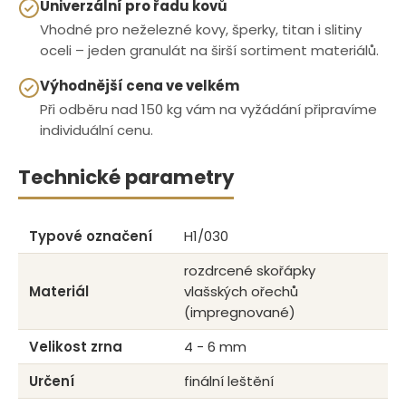
Univerzální pro řadu kovů
Vhodné pro neželezné kovy, šperky, titan i slitiny
oceli – jeden granulát na širší sortiment materiálů.
Výhodnější cena ve velkém
Při odběru nad 150 kg vám na vyžádání připravíme
individuální cenu.
Technické parametry
Typové označení
H1/030
rozdrcené skořápky
Materiál
vlašských ořechů
(impregnované)
Velikost zrna
4 - 6 mm
Určení
finální leštění