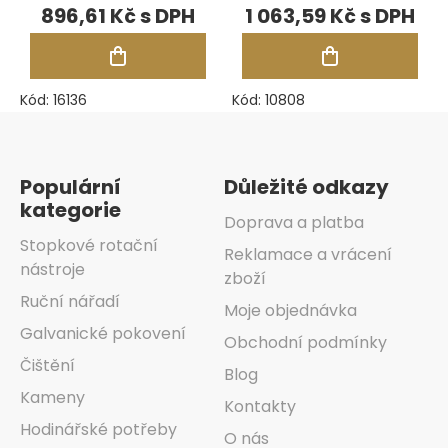
zakřivené
896,61 Kč
1 063,59 Kč
Kód:
16136
Kód:
10808
Zápatí
Populární
Důležité odkazy
kategorie
Doprava a platba
Stopkové rotační
Reklamace a vrácení
nástroje
zboží
Ruční nářadí
Moje objednávka
Galvanické pokovení
Obchodní podmínky
Čištění
Blog
Kameny
Kontakty
Hodinářské potřeby
O nás