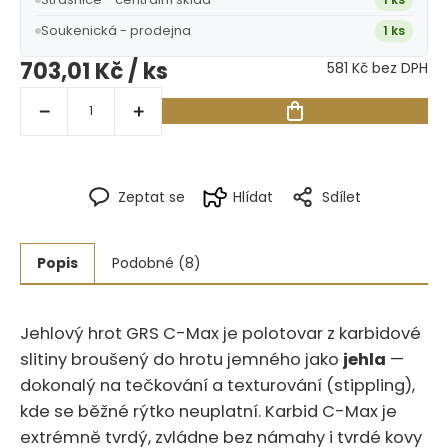
Soukenická - prodejna
1 ks
703,01 Kč
/ ks
581 Kč bez DPH
Zeptat se
Hlídat
Sdílet
Popis
Podobné (8)
Jehlový hrot GRS C-Max je polotovar z karbidové
slitiny broušený do hrotu jemného jako
jehla
—
dokonalý na tečkování a texturování (stippling),
kde se běžné rýtko neuplatní. Karbid C-Max je
extrémně tvrdý, zvládne bez námahy i tvrdé kovy