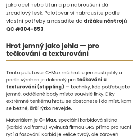
jako ocel nebo titan a po nabroušení dá
zrcadlový lesk. Polotovar si nabrousíte podle
vlastní potřeby a nasadíte do
držáku nástrojů
QC #004-853
.
Hrot jemný jako jehla — pro
tečkování a texturování
Tento polotovar C-Max má hrot o jemnosti jehly a
podle výrobce je dokonalý pro
tečkování a
texturování (stippling)
— techniky, kde potřebujete
jemné, oddělené body místo souvislé linky. Díky
extrémně tenkému hrotu se dostanete i do míst, kam
se běžné, širší rýtko nevejde.
Materiálem je
C-Max
, speciální karbidová slitina
(karbid wolframu) vyvinutá firmou GRS přímo pro ruční
rytí a fasování. Karbid je velice tvrdý, ale zároveň