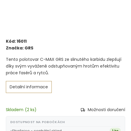
Kód:
16011
Značka:
GRS
Tento polotovar C-MAX GRS ze slinutého karbidu zlepšují
díky svým vyváženě odstupňovaným hrotům efektivitu
práce fasérů a rytců.
Detailní informace
Skladem
(
2 ks
)
Možnosti doručení
DOSTUPNOST NA POBOČKÁCH
Strašnice - centrální sklad
1 ks