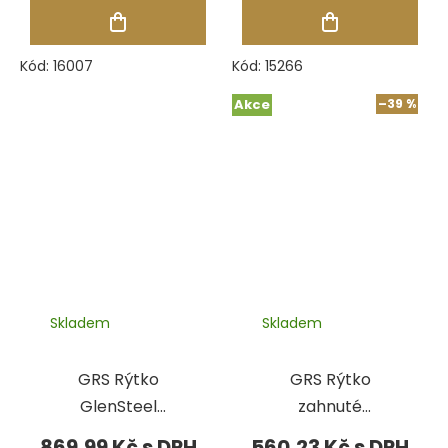
Kód:
16007
Kód:
15266
Akce
–39 %
Skladem
Skladem
GRS Rýtko
GRS Rýtko
GlenSteel
zahnuté
2,35x70 mm,
serpentinové
869,99 Kč
560,23 Kč