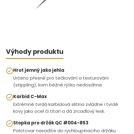
Výhody produktu
Hrot jemný jako jehla
Určeno přesně pro tečkování a texturování
(stippling), kam běžné rýtko nedosáhne.
Karbid C-Max
Extrémně tvrdá karbidová slitina zvládne i tvrdé
kovy jako ocel či titan a dá zrcadlový lesk.
Stopka pro držák QC #004-853
Polotovar nasadíte do rychloupínacího držáku