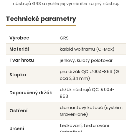
nástrojů GRS a rychle jej vyměníte za jiný nástroj.
Technické parametry
Výrobce
GRS
Materiál
karbid wolframu (C-Max)
Tvar hrotu
jehlový, kulatý polotovar
pro držák QC #004-853 (Ø
Stopka
cca 2,34 mm)
držák nástrojů QC #004-
Doporučený držák
853
diamantový kotouč (systém
Ostření
GraverHone)
tečkování, texturování
Určení