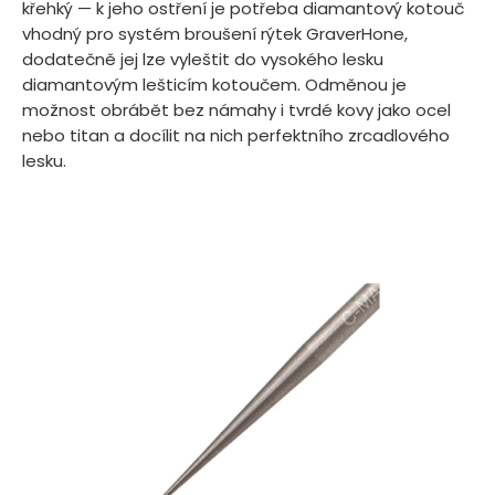
křehký — k jeho ostření je potřeba diamantový kotouč
vhodný pro systém broušení rýtek GraverHone,
dodatečně jej lze vyleštit do vysokého lesku
diamantovým lešticím kotoučem. Odměnou je
možnost obrábět bez námahy i tvrdé kovy jako ocel
nebo titan a docílit na nich perfektního zrcadlového
lesku.