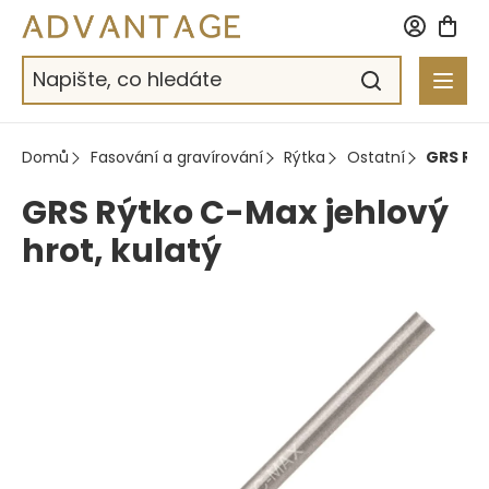
Přejít
na
obsah
Domů
Fasování a gravírování
Rýtka
Ostatní
GRS Rýt
GRS Rýtko C-Max jehlový
hrot, kulatý