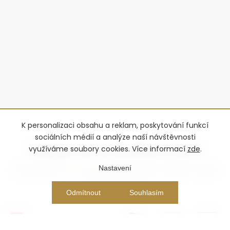
K personalizaci obsahu a reklam, poskytování funkcí
sociálních médií a analýze naší návštěvnosti
využíváme soubory cookies. Více informací
zde
.
Nastavení
Copyright 2026
Advantage-fl
. Všechna práva vyhrazena.
Upravit
nastavení cookies
Vytvořil Shoptet Premium
Odmítnout
Souhlasím