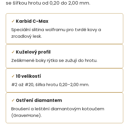
se šířkou hrotu od 0,20 do 2,00 mm.
✓
Karbid C-Max
Speciální slitina wolframu pro tvrdé kovy a
zrcadlový lesk.
✓
Kuželový profil
Zešikmené boky rýtka se zužují do hrotu.
✓
10 velikostí
#2 až #20, šířka hrotu 0,20–2,00 mm.
✓
Ostření diamantem
Broušení a leštění diamantovým kotoučem
(GraverHone).