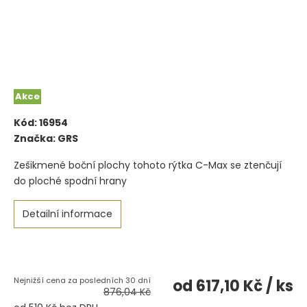
Akce
Kód:
16954
Značka:
GRS
Zešikmené boční plochy tohoto rýtka C-Max se ztenčují
do ploché spodní hrany
Detailní informace
od
617,10 Kč
/ ks
876,04 Kč