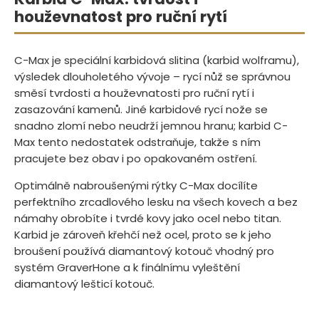
houževnatost pro ruční rytí
C-Max je speciální karbidová slitina (karbid wolframu),
výsledek dlouholetého vývoje – rycí nůž se správnou
směsí tvrdosti a houževnatosti pro ruční rytí i
zasazování kamenů. Jiné karbidové rycí nože se
snadno zlomí nebo neudrží jemnou hranu; karbid C-
Max tento nedostatek odstraňuje, takže s ním
pracujete bez obav i po opakovaném ostření.
Optimálně nabroušenými rýtky C-Max docílíte
perfektního zrcadlového lesku na všech kovech a bez
námahy obrobíte i tvrdé kovy jako ocel nebo titan.
Karbid je zároveň křehčí než ocel, proto se k jeho
broušení používá diamantový kotouč vhodný pro
systém GraverHone a k finálnímu vyleštění
diamantový lešticí kotouč.