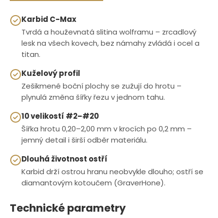
Karbid C-Max
Tvrdá a houževnatá slitina wolframu – zrcadlový
lesk na všech kovech, bez námahy zvládá i ocel a
titan.
Kuželový profil
Zešikmené boční plochy se zužují do hrotu –
plynulá změna šířky řezu v jednom tahu.
10 velikostí #2–#20
Šířka hrotu 0,20–2,00 mm v krocích po 0,2 mm –
jemný detail i širší odběr materiálu.
Dlouhá životnost ostří
Karbid drží ostrou hranu neobvykle dlouho; ostří se
diamantovým kotoučem (GraverHone).
Technické parametry