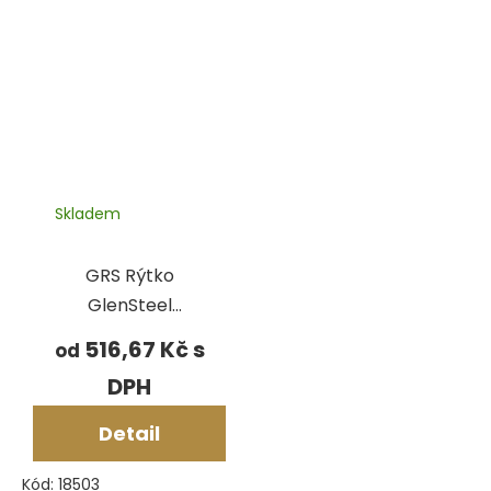
Skladem
GRS Rýtko
GlenSteel
kuželové
516,67 Kč
od
Detail
Kód:
18503