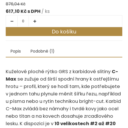
876,04 Kč
617,10 Kč
/ ks
Do košíku
Popis
Podobné (1)
Kuželové ploché rýtko GRS z karbidové slitiny
C-
Max
se zužuje od širší spodní hrany k ostřejšímu
hrotu – profil, který se hodí tam, kde potřebujete
v jednom tahu plynule měnit šířku řezu, například
u písma nebo u rytin technikou bright-cut. Karbid
C-Max zvládá bez námahy i tvrdé kovy jako ocel
nebo titan a na kovech dosahuje zrcadlového
lesku. K dispozici je v
10 velikostech #2 až #20