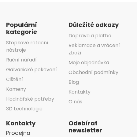
Zápatí
Populární
Důležité odkazy
kategorie
Doprava a platba
Stopkové rotační
Reklamace a vrácení
nástroje
zboží
Ruční nářadí
Moje objednávka
Galvanické pokovení
Obchodní podmínky
Čištění
Blog
Kameny
Kontakty
Hodinářské potřeby
O nás
3D technologie
Kontakty
Odebírat
newsletter
Prodejna