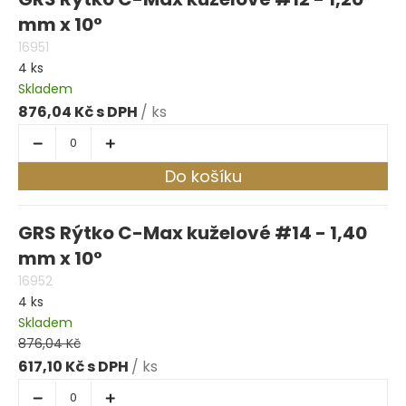
mm x 10°
16951
4 ks
Skladem
876,04 Kč
/ ks
Do košíku
GRS Rýtko C-Max kuželové #14 - 1,40
mm x 10°
16952
4 ks
Skladem
876,04 Kč
617,10 Kč
/ ks