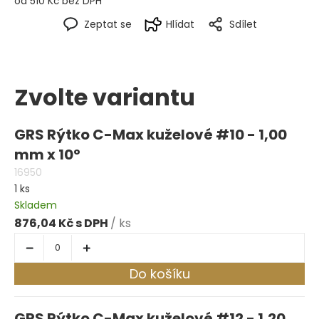
od
510 Kč
bez DPH
Zeptat se
Hlídat
Sdílet
Zvolte variantu
GRS Rýtko C-Max kuželové #10 - 1,00
mm x 10°
16950
1 ks
Skladem
876,04 Kč
/ ks
Do košíku
GRS Rýtko C-Max kuželové #12 - 1,20