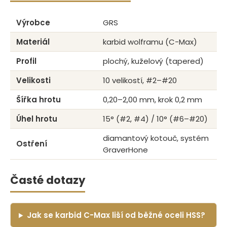
Výrobce
GRS
Materiál
karbid wolframu (C-Max)
Profil
plochý, kuželový (tapered)
Velikosti
10 velikostí, #2–#20
Šířka hrotu
0,20–2,00 mm, krok 0,2 mm
Úhel hrotu
15° (#2, #4) / 10° (#6–#20)
diamantový kotouč, systém
Ostření
GraverHone
Časté dotazy
Jak se karbid C-Max liší od běžné oceli HSS?