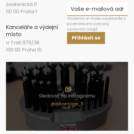
Soukenická 11
110 00 Praha 1
Vložením e-mailu souhlasíte s
podmínkami ochrany
Kanceláře a výdejní
osobních údajů
místo
Přihlásit se
U Trati 970/38
100 00 Praha 10
Sledovat na Instagramu