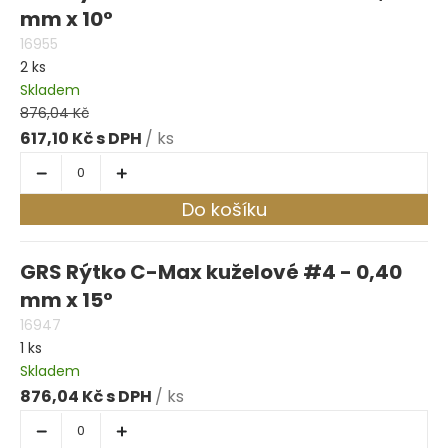
mm x 10°
16955
2 ks
Skladem
876,04 Kč
617,10 Kč
/ ks
Do košíku
GRS Rýtko C-Max kuželové #4 - 0,40
mm x 15°
16947
1 ks
Skladem
876,04 Kč
/ ks