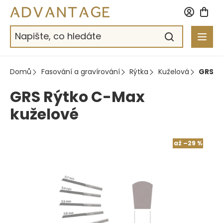
Přejít
na
obsah
Domů
Fasování a gravírování
Rýtka
Kuželová
GRS R
GRS Rýtko C-Max
kuželové
až –29 %