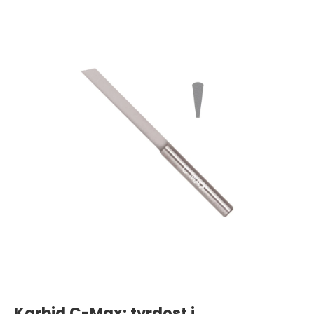
Karbid C-Max: tvrdost i