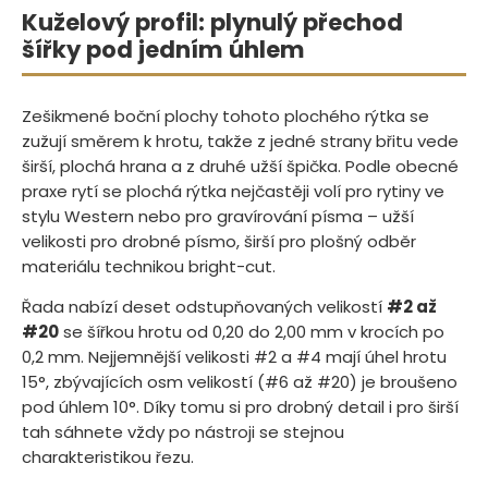
Kuželový profil: plynulý přechod
šířky pod jedním úhlem
Zešikmené boční plochy tohoto plochého rýtka se
zužují směrem k hrotu, takže z jedné strany břitu vede
širší, plochá hrana a z druhé užší špička. Podle obecné
praxe rytí se plochá rýtka nejčastěji volí pro rytiny ve
stylu Western nebo pro gravírování písma – užší
velikosti pro drobné písmo, širší pro plošný odběr
materiálu technikou bright-cut.
Řada nabízí deset odstupňovaných velikostí
#2 až
#20
se šířkou hrotu od 0,20 do 2,00 mm v krocích po
0,2 mm. Nejjemnější velikosti #2 a #4 mají úhel hrotu
15°, zbývajících osm velikostí (#6 až #20) je broušeno
pod úhlem 10°. Díky tomu si pro drobný detail i pro širší
tah sáhnete vždy po nástroji se stejnou
charakteristikou řezu.