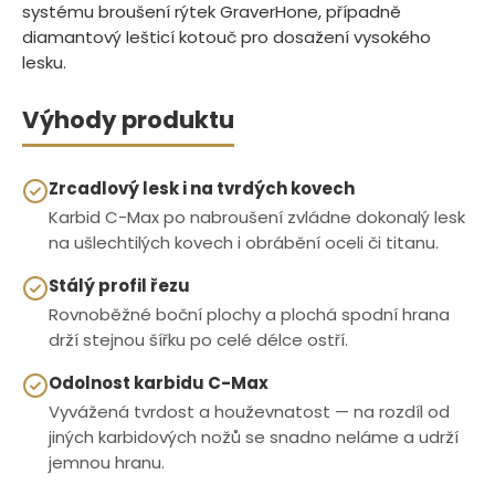
systému broušení rýtek GraverHone, případně
diamantový lešticí kotouč pro dosažení vysokého
lesku.
Výhody produktu
Zrcadlový lesk i na tvrdých kovech
Karbid C-Max po nabroušení zvládne dokonalý lesk
na ušlechtilých kovech i obrábění oceli či titanu.
Stálý profil řezu
Rovnoběžné boční plochy a plochá spodní hrana
drží stejnou šířku po celé délce ostří.
Odolnost karbidu C-Max
Vyvážená tvrdost a houževnatost — na rozdíl od
jiných karbidových nožů se snadno neláme a udrží
jemnou hranu.