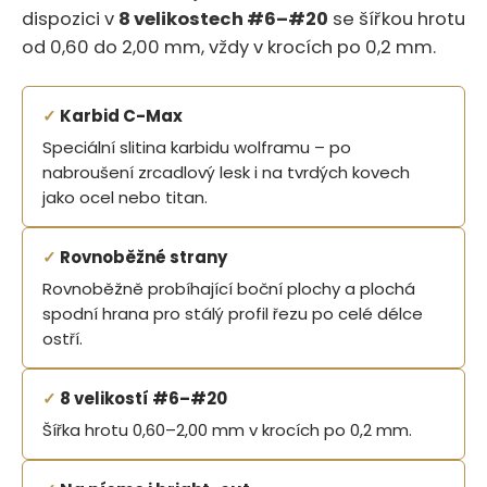
dispozici v
8 velikostech #6–#20
se šířkou hrotu
od 0,60 do 2,00 mm, vždy v krocích po 0,2 mm.
✓
Karbid C-Max
Speciální slitina karbidu wolframu – po
nabroušení zrcadlový lesk i na tvrdých kovech
jako ocel nebo titan.
✓
Rovnoběžné strany
Rovnoběžně probíhající boční plochy a plochá
spodní hrana pro stálý profil řezu po celé délce
ostří.
✓
8 velikostí #6–#20
Šířka hrotu 0,60–2,00 mm v krocích po 0,2 mm.