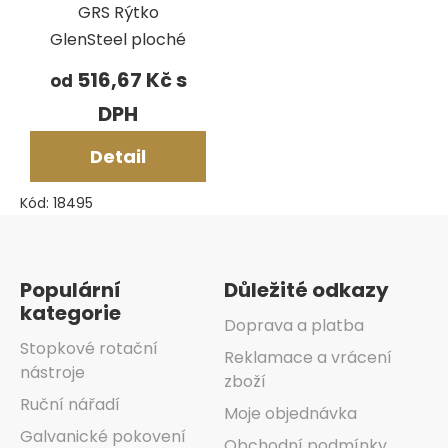
GRS Rýtko
GlenSteel ploché
516,67 Kč
od
Detail
Kód:
18495
Zápatí
Populární
Důležité odkazy
kategorie
Doprava a platba
Stopkové rotační
Reklamace a vrácení
nástroje
zboží
Ruční nářadí
Moje objednávka
Galvanické pokovení
Obchodní podmínky