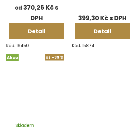
370,26 Kč
od
399,30 Kč
Detail
Detail
Kód:
16450
Kód:
15874
Akce
až
–39 %
Skladem