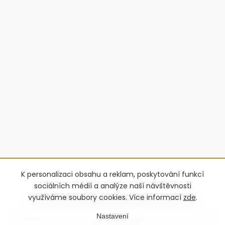
K personalizaci obsahu a reklam, poskytování funkcí
sociálních médií a analýze naší návštěvnosti
využíváme soubory cookies. Více informací
zde
.
Nastavení
Copyright 2026
Advantage-fl
. Všechna práva vyhrazena.
Upravit