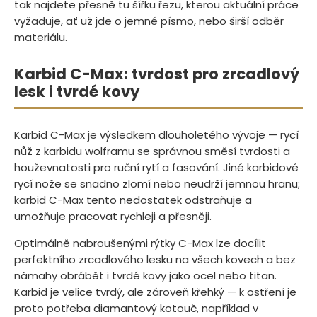
tak najdete přesně tu šířku řezu, kterou aktuální práce
vyžaduje, ať už jde o jemné písmo, nebo širší odběr
materiálu.
Karbid C-Max: tvrdost pro zrcadlový
lesk i tvrdé kovy
Karbid C-Max je výsledkem dlouholetého vývoje — rycí
nůž z karbidu wolframu se správnou směsí tvrdosti a
houževnatosti pro ruční rytí a fasování. Jiné karbidové
rycí nože se snadno zlomí nebo neudrží jemnou hranu;
karbid C-Max tento nedostatek odstraňuje a
umožňuje pracovat rychleji a přesněji.
Optimálně nabroušenými rýtky C-Max lze docílit
perfektního zrcadlového lesku na všech kovech a bez
námahy obrábět i tvrdé kovy jako ocel nebo titan.
Karbid je velice tvrdý, ale zároveň křehký — k ostření je
proto potřeba diamantový kotouč, například v