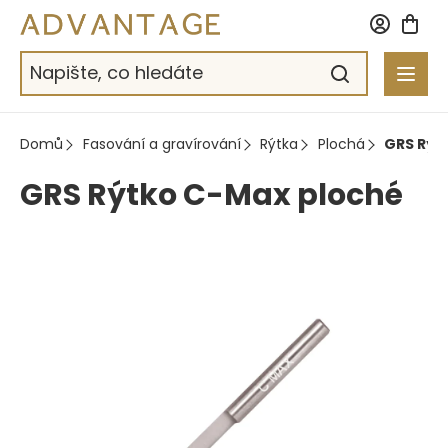
Přejít
na
obsah
Domů
Fasování a gravírování
Rýtka
Plochá
GRS Rýt
GRS Rýtko C-Max ploché