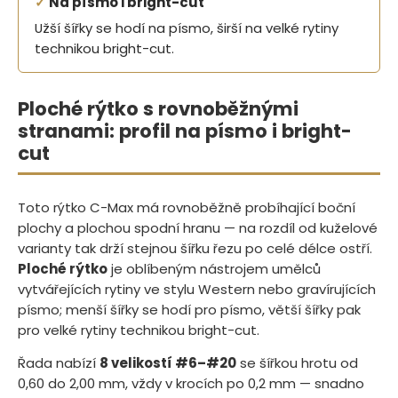
✓
Na písmo i bright-cut
Užší šířky se hodí na písmo, širší na velké rytiny
technikou bright-cut.
Ploché rýtko s rovnoběžnými
stranami: profil na písmo i bright-
cut
Toto rýtko C-Max má rovnoběžně probíhající boční
plochy a plochou spodní hranu — na rozdíl od kuželové
varianty tak drží stejnou šířku řezu po celé délce ostří.
Ploché rýtko
je oblíbeným nástrojem umělců
vytvářejících rytiny ve stylu Western nebo gravírujících
písmo; menší šířky se hodí pro písmo, větší šířky pak
pro velké rytiny technikou bright-cut.
Řada nabízí
8 velikostí #6–#20
se šířkou hrotu od
0,60 do 2,00 mm, vždy v krocích po 0,2 mm — snadno