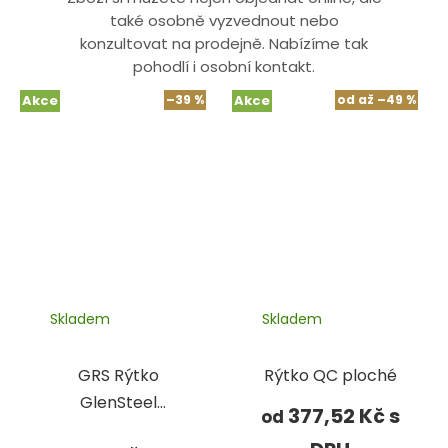
také osobně vyzvednout nebo
konzultovat na prodejně. Nabízíme tak
pohodlí i osobní kontakt.
Akce
–39 %
Akce
od
až
–49 %
Skladem
Skladem
GRS Rýtko
Rýtko QC ploché
GlenSteel
377,52 Kč
od
2,35x70 mm,