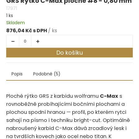
GRS Rýtko C-Max ploché #8 - 0,80 mm
17971
1 ks
Skladem
876,04 Kč
/ ks
Do košíku
Popis
Podobné (5)
Ploché rýtko GRS z karbidu wolframu
C-Max
s
rovnoběžně probíhajícími bočními plochami a
plochou spodní hranou — profil, po kterém rytci
sahají na písmo i techniku bright-cut. Optimálně
nabroušený karbid C-Max dává zrcadlový lesk i
na tvrdších kovech jako ocel nebo titan. K