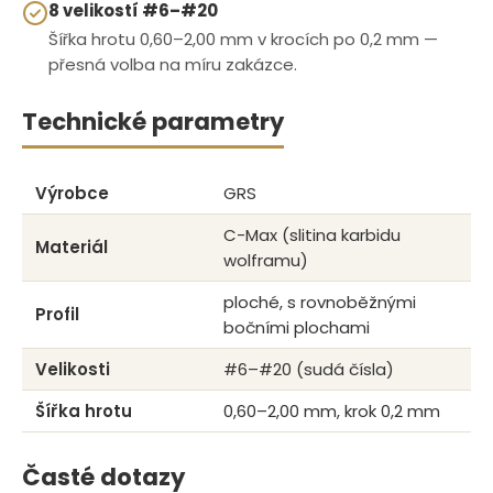
8 velikostí #6–#20
Šířka hrotu 0,60–2,00 mm v krocích po 0,2 mm —
přesná volba na míru zakázce.
Technické parametry
Výrobce
GRS
C-Max (slitina karbidu
Materiál
wolframu)
ploché, s rovnoběžnými
Profil
bočními plochami
Velikosti
#6–#20 (sudá čísla)
Šířka hrotu
0,60–2,00 mm, krok 0,2 mm
Časté dotazy