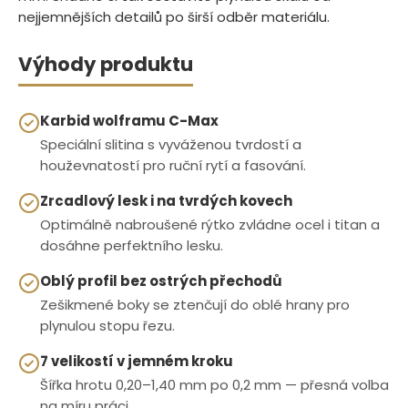
nejjemnějších detailů po širší odběr materiálu.
Výhody produktu
Karbid wolframu C-Max
Speciální slitina s vyváženou tvrdostí a
houževnatostí pro ruční rytí a fasování.
Zrcadlový lesk i na tvrdých kovech
Optimálně nabroušené rýtko zvládne ocel i titan a
dosáhne perfektního lesku.
Oblý profil bez ostrých přechodů
Zešikmené boky se ztenčují do oblé hrany pro
plynulou stopu řezu.
7 velikostí v jemném kroku
Šířka hrotu 0,20–1,40 mm po 0,2 mm — přesná volba
na míru práci.