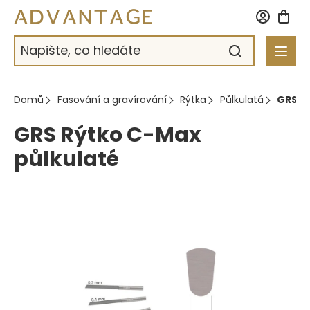
Přejít
na
obsah
Domů
Fasování a gravírování
Rýtka
Půlkulatá
GRS R
GRS Rýtko C-Max
půlkulaté