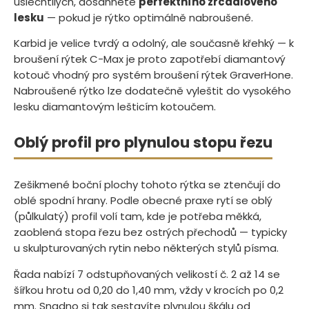
ušlechtilých, dosáhnete
perfektního zrcadlového
lesku
— pokud je rýtko optimálně nabroušené.
Karbid je velice tvrdý a odolný, ale současně křehký — k
broušení rýtek C-Max je proto zapotřebí diamantový
kotouč vhodný pro systém broušení rýtek GraverHone.
Nabroušené rýtko lze dodatečně vyleštit do vysokého
lesku diamantovým lešticím kotoučem.
Oblý profil pro plynulou stopu řezu
Zešikmené boční plochy tohoto rýtka se ztenčují do
oblé spodní hrany. Podle obecné praxe rytí se oblý
(půlkulatý) profil volí tam, kde je potřeba měkká,
zaoblená stopa řezu bez ostrých přechodů — typicky
u skulpturovaných rytin nebo některých stylů písma.
Řada nabízí 7 odstupňovaných velikostí č. 2 až 14 se
šířkou hrotu od 0,20 do 1,40 mm, vždy v krocích po 0,2
mm. Snadno si tak sestavíte plynulou škálu od