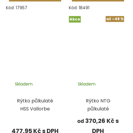
Kód:
17957
Kód:
18491
Akce
až
–49 %
Skladem
Skladem
Rýtko půlkulaté
Rýtko NTG
HSS Vallorbe
půlkulaté
370,26 Kč
od
477,95 Kč