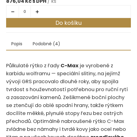
876,04 Kč
/ ks
Do košíku
Popis
Podobné (4)
Půlkulaté rýtko z řady
C-Max
je vyrobené z
karbidu wolframu — speciální slitiny, na jejímž
vývoji GRS pracovalo dlouhé roky, aby spojila
tvrdost s houževnatostí potřebnou pro ruční rytí
a zasazování kamenů.‍​‍​​​​‌‌‌‌‌‌‌‌​‌‌‌‌‌‌‌​​‌​​‌‌‌​​​‌ Zešikmené boční plochy
se ztenčují do oblé spodní hrany, takže rýtkem
docílíte měkké, plynulé stopy řezu bez ostrých
přechodů. Optimálně nabroušené rýtko C-Max
zvládne bez námahy i tvrdé kovy jako ocel nebo