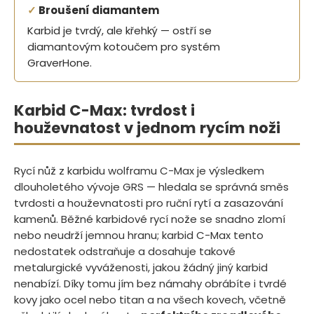
✓
Broušení diamantem
Karbid je tvrdý, ale křehký — ostří se
diamantovým kotoučem pro systém
GraverHone.
Karbid C-Max: tvrdost i
houževnatost v jednom rycím noži
Rycí nůž z karbidu wolframu C-Max je výsledkem
dlouholetého vývoje GRS — hledala se správná směs
tvrdosti a houževnatosti pro ruční rytí a zasazování
kamenů. Běžné karbidové rycí nože se snadno zlomí
nebo neudrží jemnou hranu; karbid C-Max tento
nedostatek odstraňuje a dosahuje takové
metalurgické vyváženosti, jakou žádný jiný karbid
nenabízí. Díky tomu jím bez námahy obrábíte i tvrdé
kovy jako ocel nebo titan a na všech kovech, včetně