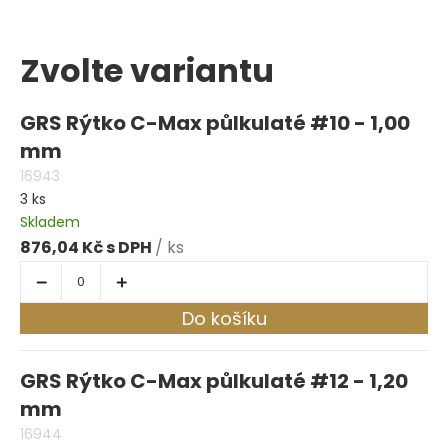
Zvolte variantu
GRS Rýtko C-Max půlkulaté #10 - 1,00
mm
16943
3 ks
Skladem
876,04 Kč
/ ks
Do košíku
GRS Rýtko C-Max půlkulaté #12 - 1,20
mm
16944