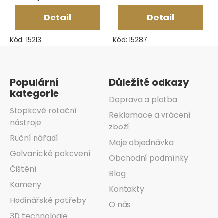
Detail
Detail
Kód:
15213
Kód:
15287
Zápatí
Populární
Důležité odkazy
kategorie
Doprava a platba
Stopkové rotační
Reklamace a vrácení
nástroje
zboží
Ruční nářadí
Moje objednávka
Galvanické pokovení
Obchodní podmínky
Čištění
Blog
Kameny
Kontakty
Hodinářské potřeby
O nás
3D technologie