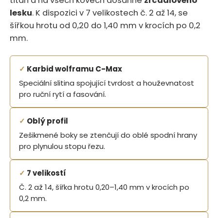
titan a na všech kovech dosáhne
zrcadlového
lesku
. K dispozici v 7 velikostech č. 2 až 14, se
šířkou hrotu od 0,20 do 1,40 mm v krocích po 0,2
mm.
✓
Karbid wolframu C-Max
Speciální slitina spojující tvrdost a houževnatost
pro ruční rytí a fasování.
✓
Oblý profil
Zešikmené boky se ztenčují do oblé spodní hrany
pro plynulou stopu řezu.
✓
7 velikostí
Č. 2 až 14, šířka hrotu 0,20–1,40 mm v krocích po
0,2 mm.