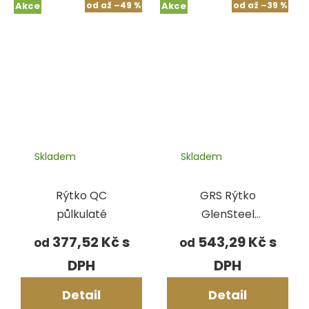
Akce
od
až
–49 %
Akce
od
až
–39 %
Skladem
Skladem
Rýtko QC
GRS Rýtko
půlkulaté
GlenSteel
půlkulaté
377,52 Kč
543,29 Kč
od
od
Detail
Detail