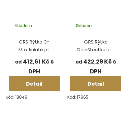
Skladem
Skladem
GRS Rýtko C-
GRS Rýtko
Max kulaté pr.
GlenSteel kulaté,
1,80 mm,
polotovar
412,61 Kč
422,29 Kč
od
od
polotovar
Detail
Detail
Kód:
18049
Kód:
17965