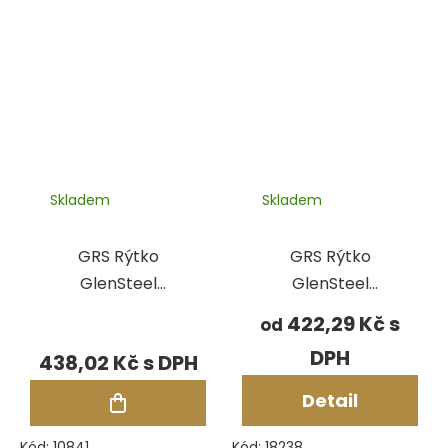
Skladem
Skladem
GRS Rýtko
GRS Rýtko
GlenSteel
GlenSteel
2,35x70 mm,
stupňovité
422,29 Kč
od
polotovar
kulaté
438,02 Kč
Detail
Kód:
10841
Kód:
18238