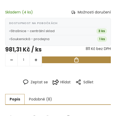
Skladem
(
4 ks
)
Možnosti doručení
DOSTUPNOST NA POBOČKÁCH
Strašnice - centrální sklad
3 ks
Soukenická - prodejna
1 ks
981,31 Kč
/ ks
811 Kč bez DPH
Zeptat se
Hlídat
Sdílet
Popis
Podobné (8)