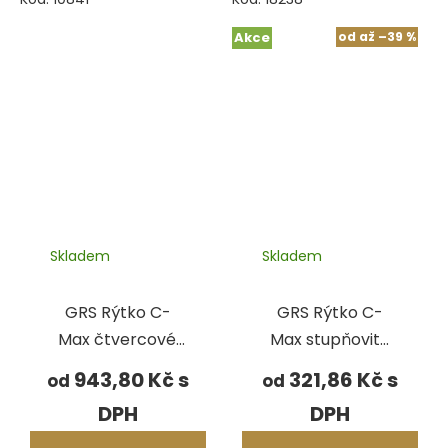
Akce
od
až
–39 %
Skladem
Skladem
GRS Rýtko C-
GRS Rýtko C-
Max čtvercové,
Max stupňovité
polotovar
kulaté
943,80 Kč
321,86 Kč
od
od