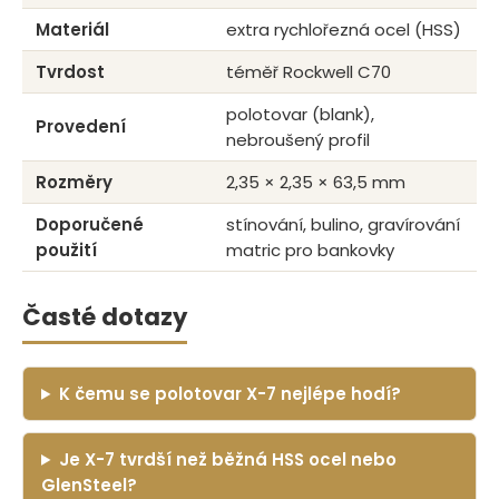
Materiál
extra rychlořezná ocel (HSS)
Tvrdost
téměř Rockwell C70
polotovar (blank),
Provedení
nebroušený profil
Rozměry
2,35 × 2,35 × 63,5 mm
Doporučené
stínování, bulino, gravírování
použití
matric pro bankovky
Časté dotazy
K čemu se polotovar X-7 nejlépe hodí?
Je X-7 tvrdší než běžná HSS ocel nebo
GlenSteel?