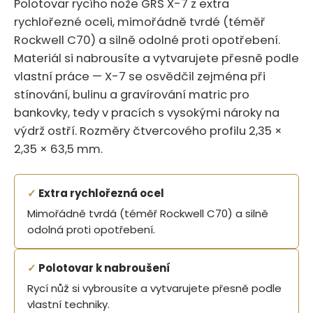
Polotovar rycího nože GRS X-7 z extra
rychlořezné oceli, mimořádně tvrdé (téměř
Rockwell C70) a silně odolné proti opotřebení.‍​‍‌​​​​​‌‌‌​‌​​‌‌‌​‌‌‌‌‌​​​‌​‌‌​‌​
Materiál si nabrousíte a vytvarujete přesně podle
vlastní práce — X-7 se osvědčil zejména při
stínování, bulinu a gravírování matric pro
bankovky, tedy v pracích s vysokými nároky na
výdrž ostří. Rozměry čtvercového profilu 2,35 ×
2,35 × 63,5 mm.
✓
Extra rychlořezná ocel
Mimořádně tvrdá (téměř Rockwell C70) a silně
odolná proti opotřebení.
✓
Polotovar k nabroušení
Rycí nůž si vybrousíte a vytvarujete přesně podle
vlastní techniky.