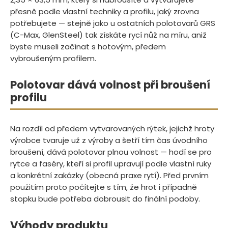
přesně podle vlastní techniky a profilu, jaký zrovna
potřebujete — stejně jako u ostatních polotovarů GRS
(C-Max, GlenSteel) tak získáte rycí nůž na míru, aniž
byste museli začínat s hotovým, předem
vybroušeným profilem.
Polotovar dává volnost při broušení
profilu
Na rozdíl od předem vytvarovaných rýtek, jejichž hroty
výrobce tvaruje už z výroby a šetří tím čas úvodního
broušení, dává polotovar plnou volnost — hodí se pro
rytce a faséry, kteří si profil upravují podle vlastní ruky
a konkrétní zakázky (obecná praxe rytí). Před prvním
použitím proto počítejte s tím, že hrot i případně
stopku bude potřeba dobrousit do finální podoby.
Výhody produktu