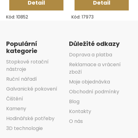
Detail
Detail
Kód:
10852
Kód:
17973
Zápatí
Populární
Důležité odkazy
kategorie
Doprava a platba
Stopkové rotační
Reklamace a vrácení
nástroje
zboží
Ruční nářadí
Moje objednávka
Galvanické pokovení
Obchodní podmínky
Čištění
Blog
Kameny
Kontakty
Hodinářské potřeby
O nás
3D technologie