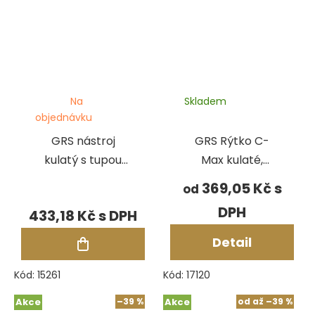
Na
Skladem
objednávku
GRS nástroj
GRS Rýtko C-
kulatý s tupou
Max kulaté,
špičkou - karbid,
polotovar
369,05 Kč
od
polotovar
433,18 Kč
Detail
Kód:
15261
Kód:
17120
Akce
–39 %
Akce
od
až
–39 %