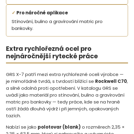
✓
Pro náročné aplikace
Stínování, bulino a gravírování matric pro
bankovky.
Extra rychlořezná ocel pro
nejnáročnější rytecké práce
GRS X-7 patří mezi extra rychlořezné oceli výrobce —
je mimořádně tvrdá, s tvrdostí blížící se
Rockwell C70
,
a silně odolná proti opotřebení. V katalogu GRS se
uvádí jako materiál pro stínování, bulino a gravírování
matric pro bankovky — tedy práce, kde se na hraně
ostří žádá dlouhá výdrž i při jemných, opakovaných
tazích.
Nabízí se jako
polotovar (blank)
o rozměrech 2,35 ×
2,35 × 63,5 mm, který si nabrousíte a vytvarujete