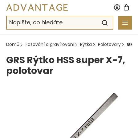
Přejít
na
obsah
Domů
Fasování a gravírování
Rýtka
Polotovary
GRS 
GRS Rýtko HSS super X-7,
polotovar