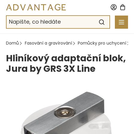
Přejít
na
obsah
Domů
Fasování a gravírování
Pomůcky pro uchycení
Hliníkový adaptační blok,
Jura by GRS 3X Line