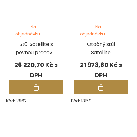
Na
Na
objednávku
objednávku
Stůl Satellite s
Otočný stůl
pevnou pracovní
Satellite
deskou včetně
26 220,70 Kč
21 973,60 Kč
stojanu
Kód:
18162
Kód:
18159