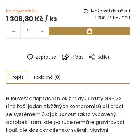
Na objednávku
Možnosti doručení
1 306,80 Kč
/ ks
1 080 Kč bez DPH
Zeptat se
Hlídat
Sdílet
Popis
Podobné (8)
Hliníkový adaptační blok z řady Jura by GRS 3X
Line řeší jeden z běžných kompromisů při práci
se systémem 3X: jak upnout takto vybavený
obrobek i tam, kde po ruce nemáte gravírovací
kouli, ale klasický dílenský svěrák. Masivní