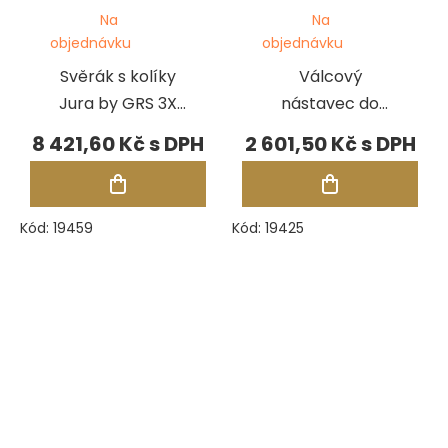
Na
Na
objednávku
objednávku
Svěrák s kolíky
Válcový
Jura by GRS 3X
nástavec do
Line
čelistí Jura by
8 421,60 Kč
2 601,50 Kč
GRS, 6 mm
Kód:
19459
Kód:
19425