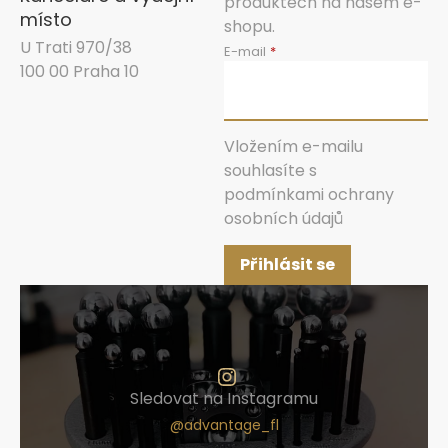
produktech na našem e-
místo
shopu.
U Trati 970/38
E-mail
100 00 Praha 10
Vložením e-mailu
souhlasíte s
podmínkami ochrany
osobních údajů
Přihlásit se
Sledovat na Instagramu