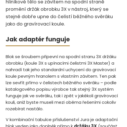
hliníkové tělo se závitem na spodní straně
promění držák obrobku 3X v nástroj, který se
stejně dobře upne do čelistí běžného svěráku
jako do gravírovací koule.
Jak adaptér funguje
Blok se šroubem připevní na spodní stranu 3X držáku
obrobku (koule 3X s upínacími čelistmi 3X Master) a
nahradí tak jeho standardní uchycení do gravírovací
koule pevným hranolem s vlastním závitem. Ten pak
lze sevřít přímo v čelistech běžného svěráku – podle
katalogového popisu výrobce tak stejný 3X systém
funguje jak ve svěráku, tak i zpět v jakékoli gravírovací
kouli, aniž byste museli mezi oběma řešeními cokoliv
rozebírat nastálo.
V kombinační tabulce příslušenství Jura je adaptační
blok veden jako doplněk přímo k
držáku 3X
(součást