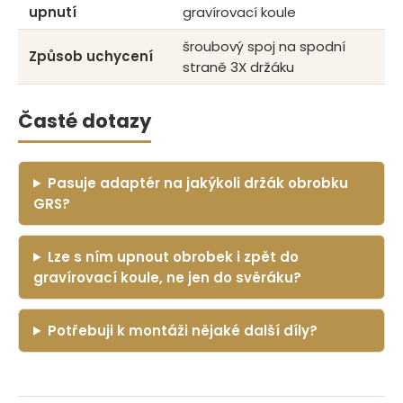
upnutí
gravírovací koule
šroubový spoj na spodní
Způsob uchycení
straně 3X držáku
Časté dotazy
Pasuje adaptér na jakýkoli držák obrobku
GRS?
Lze s ním upnout obrobek i zpět do
gravírovací koule, ne jen do svěráku?
Potřebuji k montáži nějaké další díly?