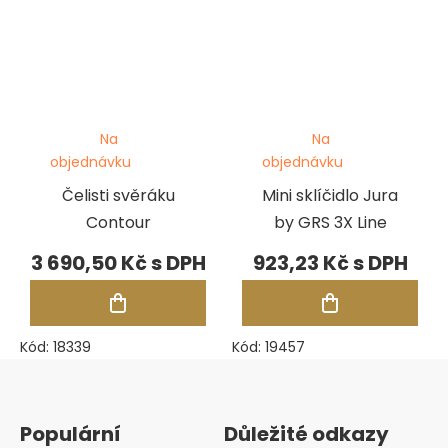
Na
Na
objednávku
objednávku
Čelisti svěráku
Mini sklíčidlo Jura
Contour
by GRS 3X Line
3 690,50 Kč
923,23 Kč
Kód:
18339
Kód:
19457
Zápatí
Populární
Důležité odkazy