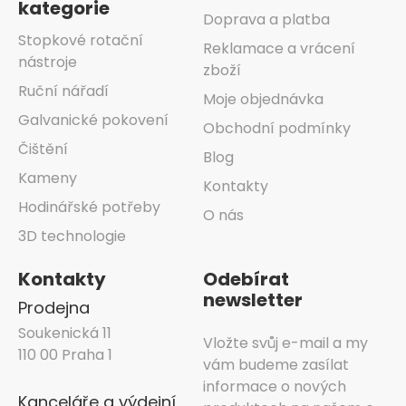
kategorie
Doprava a platba
Stopkové rotační
Reklamace a vrácení
nástroje
zboží
Ruční nářadí
Moje objednávka
Galvanické pokovení
Obchodní podmínky
Čištění
Blog
Kameny
Kontakty
Hodinářské potřeby
O nás
3D technologie
Kontakty
Odebírat
newsletter
Prodejna
Soukenická 11
Vložte svůj e-mail a my
110 00 Praha 1
vám budeme zasílat
informace o nových
Kanceláře a výdejní