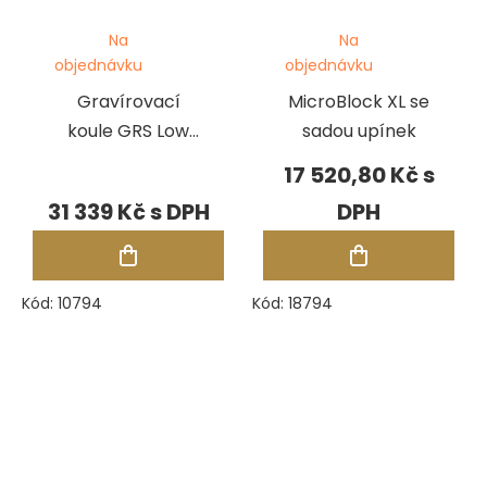
Na
Na
objednávku
objednávku
Gravírovací
MicroBlock XL se
koule GRS Low
sadou upínek
profile
17 520,80 Kč
(nízkoprofilová)
31 339 Kč
Kód:
10794
Kód:
18794