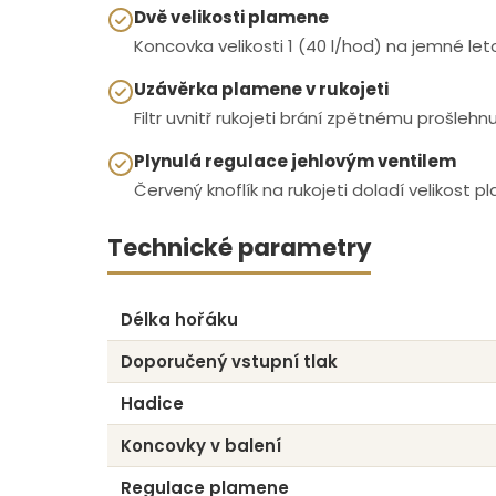
Dvě velikosti plamene
Koncovka velikosti 1 (40 l/hod) na jemné let
Uzávěrka plamene v rukojeti
Filtr uvnitř rukojeti brání zpětnému prošlehn
Plynulá regulace jehlovým ventilem
Červený knoflík na rukojeti doladí velikost 
Technické parametry
Délka hořáku
Doporučený vstupní tlak
Hadice
Koncovky v balení
Regulace plamene