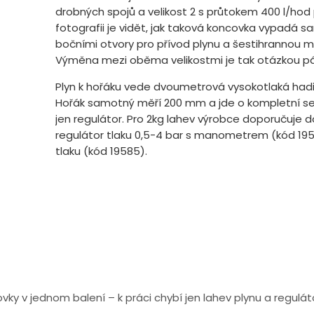
drobných spojů a velikost 2 s průtokem 400 l/hod 
fotografii je vidět, jak taková koncovka vypadá 
bočními otvory pro přívod plynu a šestihrannou m
Výměna mezi oběma velikostmi je tak otázkou pár
Plyn k hořáku vede dvoumetrová vysokotlaká hadice
Hořák samotný měří 200 mm a jde o kompletní sest
jen regulátor. Pro 2kg lahev výrobce doporučuje d
regulátor tlaku 0,5-4 bar s manometrem (kód 195
tlaku (kód 19585).
ky v jednom balení – k práci chybí jen lahev plynu a regulát