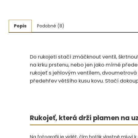
Měřidla, testry, váhy
Fasování a gravírování
Popis
Podobné (8)
Základní vybavení dílny
Tvarování
Do rukojeti stačí zmáčknout ventil, škrtn
Navlékací nitě, struny, podložky
na krku prstenu, nebo jen jako mírné přede
rukojeť s jehlovým ventilem, dvoumetrová 
3D technologie
předehřev většího kusu kovu. Stačí dokoupi
Smalty, UV barvy, patiny
Hodinářské potřeby
Rukojeť, která drží plamen na u
Lupy a mikroskopy
Na fotografii je vidět, čím hořák vlastně mluví