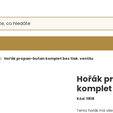
Hořák propan-butan komplet bez tlak. ventilu
Hořák p
komplet 
Kód:
11818
Tento hořák má všest