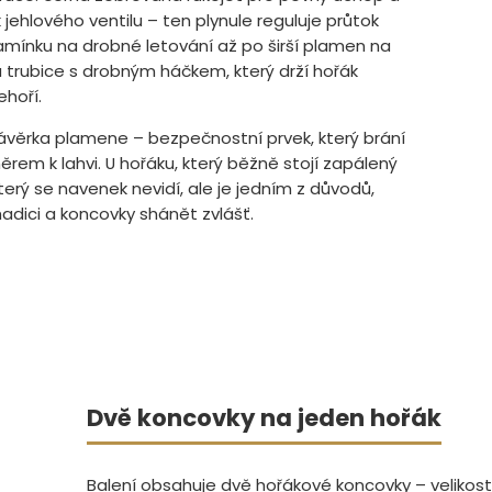
 jehlového ventilu – ten plynule reguluje průtok
lamínku na drobné letování až po širší plamen na
 trubice s drobným háčkem, který drží hořák
hoří.
o uzávěrka plamene – bezpečnostní prvek, který brání
em k lahvi. U hořáku, který běžně stojí zapálený
terý se navenek nevidí, ale je jedním z důvodů,
hadici a koncovky shánět zvlášť.
Dvě koncovky na jeden hořák
Balení obsahuje dvě hořákové koncovky – velikost