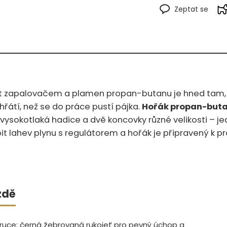
Zeptat se
out zapalovačem a plamen propan-butanu je hned tam, kd
hřátí, než se do práce pustí pájka.
Hořák propan-buta
vysokotlaká hadice a dvě koncovky různé velikosti – je
t lahev plynu s regulátorem a hořák je připravený k prá
zdě
 k ruce: černá žebrovaná rukojeť pro pevný úchop a