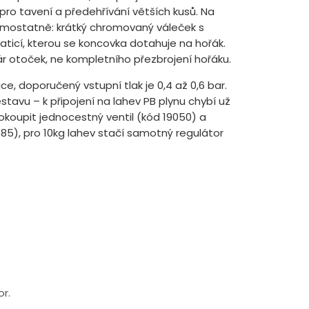
pro tavení a předehřívání větších kusů. Na
samostatně: krátký chromovaný váleček s
aticí, kterou se koncovka dotahuje na hořák.
 otoček, ne kompletního přezbrojení hořáku.
, doporučený vstupní tlak je 0,4 až 0,6 bar.
avu – k připojení na lahev PB plynu chybí už
okoupit jednocestný ventil (kód 19050) a
85), pro 10kg lahev stačí samotný regulátor
or.