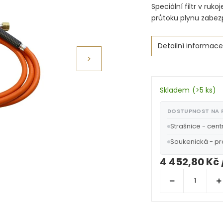
Speciální filtr v ru
průtoku plynu zabezp
Detailní informace
Skladem
(
>5 ks
)
DOSTUPNOST NA
Strašnice - cent
Soukenická - p
4 452,80 Kč