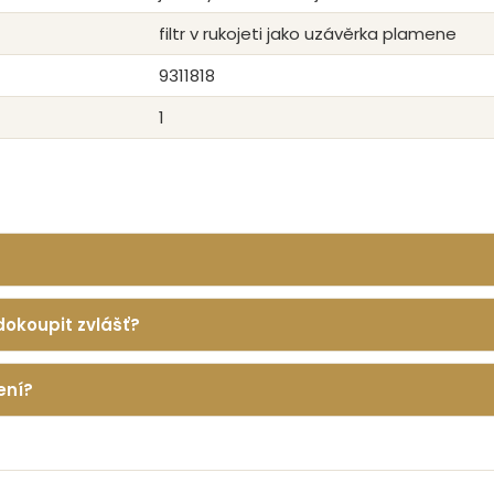
filtr v rukojeti jako uzávěrka plamene
9311818
1
dokoupit zvlášť?
ení?