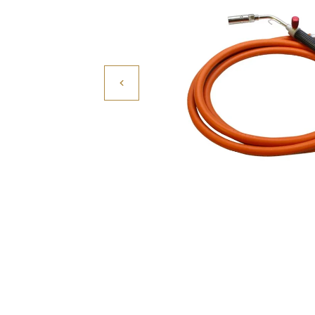
Povrchové úpravy
Kompresory a příslušenství
Čištění
Lití a tavení
Kameny
Motory, mikromotory, vrtačky
Literatura a DVD
Polotovary a komponenty
Drátování
Balení, prezentace a značení šperků