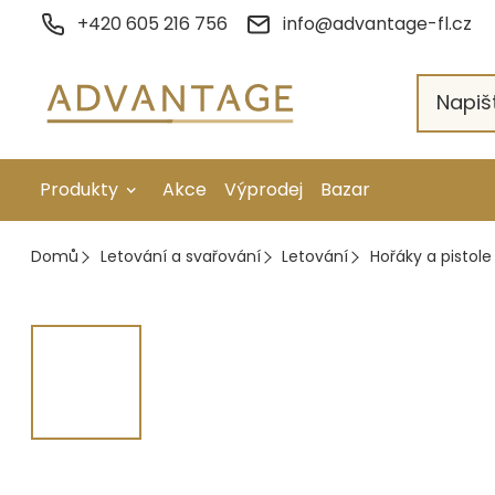
Přejít
+420 605 216 756
info@advantage-fl.cz
na
obsah
Produkty
Akce
Výprodej
Bazar
Galvanické pokovení
Domů
Letování a svařování
Letování
Hořáky a pistole
Náhradní díly
Stopkové rotační nástroje
Ruční nářadí
Strojní obrábění
Letování a svařování