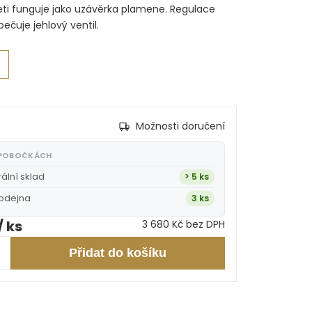
kojeti funguje jako uzávěrka plamene. Regulace
ečuje jehlový ventil.
Možnosti doručení
 POBOČKÁCH
rální sklad
> 5 ks
rodejna
3 ks
/ ks
3 680 Kč bez DPH
Přidat do košíku