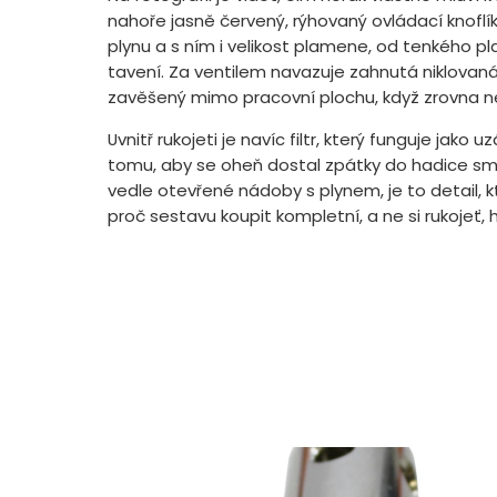
nahoře jasně červený, rýhovaný ovládací knoflík
plynu a s ním i velikost plamene, od tenkého p
tavení. Za ventilem navazuje zahnutá niklovaná
zavěšený mimo pracovní plochu, když zrovna ne
Uvnitř rukojeti je navíc filtr, který funguje jak
tomu, aby se oheň dostal zpátky do hadice směr
vedle otevřené nádoby s plynem, je to detail, k
proč sestavu koupit kompletní, a ne si rukojeť, 