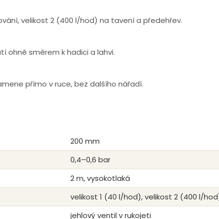
ování, velikost 2 (400 l/hod) na tavení a předehřev.
utí ohně směrem k hadici a lahvi.
plamene přímo v ruce, bez dalšího nářadí.
200 mm
0,4–0,6 bar
2 m, vysokotlaká
velikost 1 (40 l/hod), velikost 2 (400 l/hod
jehlový ventil v rukojeti