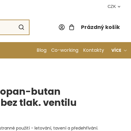
CZK
Prázdný košík
Nákupní koší
Blog
Co-working
Kontakty
VÍCE
ropan-butan
bez tlak. ventilu
ranné použití - letování, tavení a předehřívání.