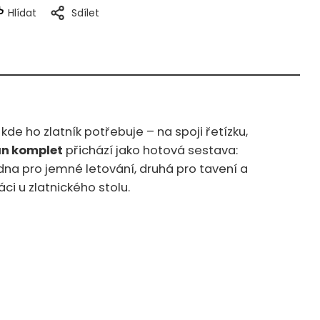
Hlídat
Sdílet
e ho zlatník potřebuje – na spoji řetízku,
n komplet
přichází jako hotová sestava:
dna pro jemné letování, druhá pro tavení a
ci u zlatnického stolu.