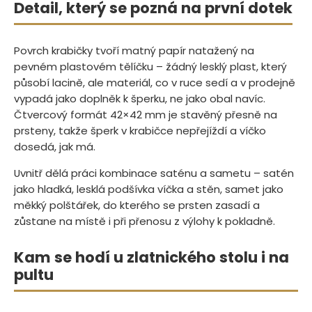
Detail, který se pozná na první dotek
Povrch krabičky tvoří matný papír natažený na
pevném plastovém tělíčku – žádný lesklý plast, který
působí lacině, ale materiál, co v ruce sedí a v prodejně
vypadá jako doplněk k šperku, ne jako obal navíc.
Čtvercový formát 42×42 mm je stavěný přesně na
prsteny, takže šperk v krabičce nepřejíždí a víčko
dosedá, jak má.
Uvnitř dělá práci kombinace saténu a sametu – satén
jako hladká, lesklá podšívka víčka a stěn, samet jako
měkký polštářek, do kterého se prsten zasadí a
zůstane na místě i při přenosu z výlohy k pokladně.
Kam se hodí u zlatnického stolu i na
pultu