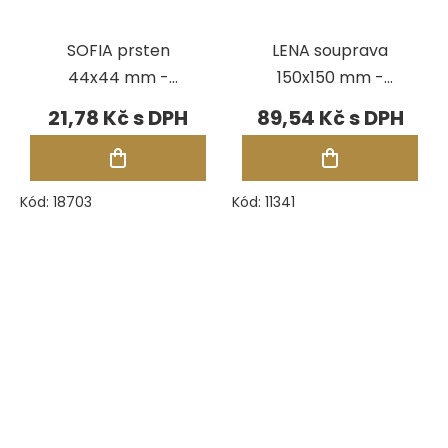
SOFIA prsten
LENA souprava
44x44 mm -
150x150 mm -
RŮŽOVÁ/SRDCE
ČERVENÁ
21,78 Kč
89,54 Kč
Kód:
18703
Kód:
11341