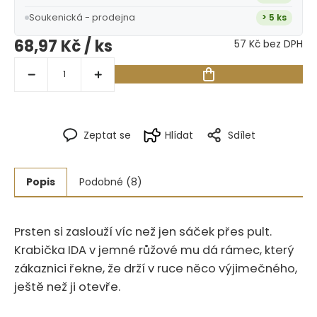
Soukenická - prodejna
> 5 ks
68,97 Kč
/ ks
57 Kč bez DPH
Zeptat se
Hlídat
Sdílet
Popis
Podobné (8)
Prsten si zaslouží víc než jen sáček přes pult.
Krabička IDA v jemné růžové mu dá rámec, který
zákaznici řekne, že drží v ruce něco výjimečného,
ještě než ji otevře.