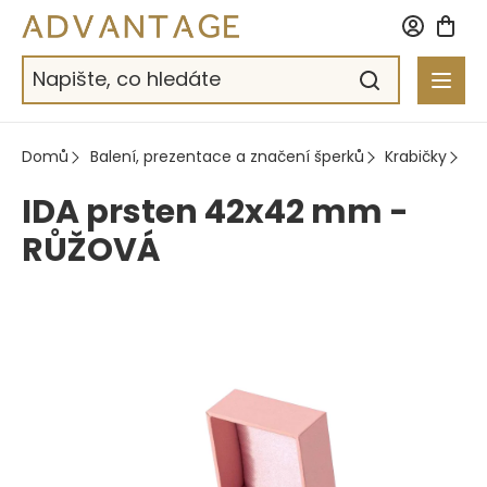
Přejít
na
obsah
Domů
Balení, prezentace a značení šperků
Krabičky
Pa
IDA prsten 42x42 mm -
RŮŽOVÁ