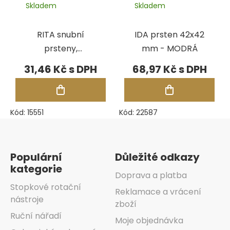
Skladem
Skladem
RITA snubní
IDA prsten 42x42
prsteny,
mm - MODRÁ
náušnice,
31,46 Kč
68,97 Kč
souprava 51x76
mm - ZLATÁ
Kód:
15551
Kód:
22587
Zápatí
Populární
Důležité odkazy
kategorie
Doprava a platba
Stopkové rotační
Reklamace a vrácení
nástroje
zboží
Ruční nářadí
Moje objednávka