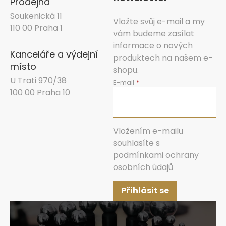
Prodejna
Soukenická 11
Vložte svůj e-mail a my
110 00 Praha 1
vám budeme zasílat
informace o nových
Kanceláře a výdejní
produktech na našem e-
místo
shopu.
U Trati 970/38
E-mail
100 00 Praha 10
Vložením e-mailu
souhlasíte s
podmínkami ochrany
osobních údajů
Přihlásit se