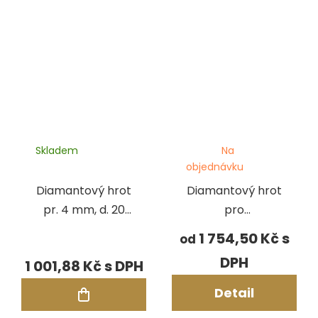
Skladem
Na
objednávku
Diamantový hrot
Diamantový hrot
pr. 4 mm, d. 20
pro
mm pro zařízení
pneumatické
1 754,50 Kč
od
Magic
kladívko
1 001,88 Kč
Detail