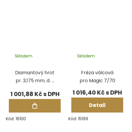
Skladem
Skladem
Diamantový hrot
Fréza válcová
pr. 3,175 mm, d. 9
pro Magic 7/70
mm pro zařízení
1 016,40 Kč
1 001,88 Kč
Magic
Detail
Kód:
16100
Kód:
15199