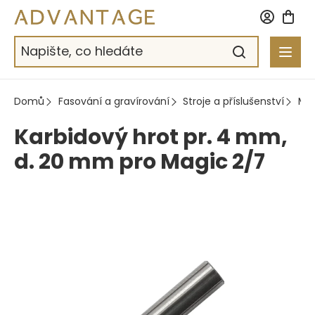
Přejít
na
obsah
Domů
Fasování a gravírování
Stroje a příslušenství
Me
Karbidový hrot pr. 4 mm,
d. 20 mm pro Magic 2/7