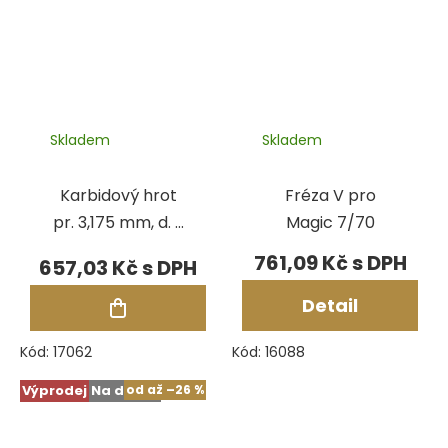
Skladem
Skladem
Karbidový hrot
Fréza V pro
pr. 3,175 mm, d. 9
Magic 7/70
mm pro Magic
761,09 Kč
657,03 Kč
R/2/5/7
Detail
Kód:
17062
Kód:
16088
Výprodej
Na dotaz
od
až
–26 %