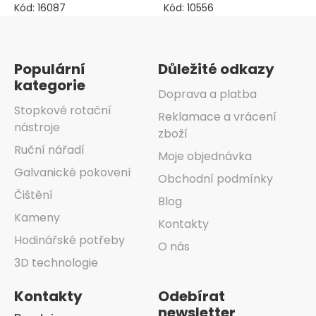
Kód:
16087
Kód:
10556
Zápatí
Populární
Důležité odkazy
kategorie
Doprava a platba
Stopkové rotační
Reklamace a vrácení
nástroje
zboží
Ruční nářadí
Moje objednávka
Galvanické pokovení
Obchodní podmínky
Čištění
Blog
Kameny
Kontakty
Hodinářské potřeby
O nás
3D technologie
Kontakty
Odebírat
newsletter