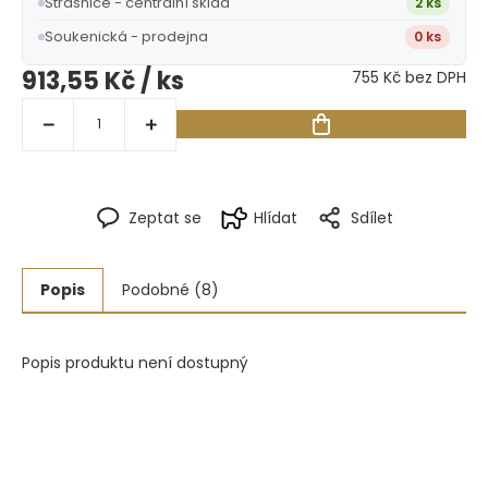
Strašnice - centrální sklad
2 ks
Soukenická - prodejna
0 ks
913,55 Kč
/ ks
755 Kč bez DPH
Zeptat se
Hlídat
Sdílet
Popis
Podobné (8)
Popis produktu není dostupný