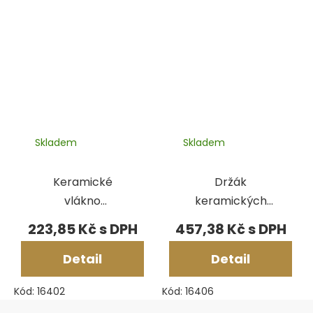
Skladem
Skladem
Keramické
Držák
vlákno
keramických
0,50x0,50x50
vláken
223,85 Kč
457,38 Kč
mm
Detail
Detail
Kód:
16402
Kód:
16406
Zápatí