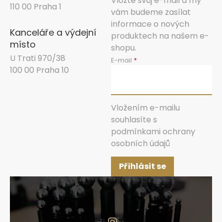
Vložte svůj e-mail a my
110 00 Praha 1
vám budeme zasílat
informace o nových
Kanceláře a výdejní
produktech na našem e-
místo
shopu.
U Trati 970/38
E-mail
100 00 Praha 10
Vložením e-mailu
souhlasíte s
podmínkami ochrany
osobních údajů
Přihlásit se