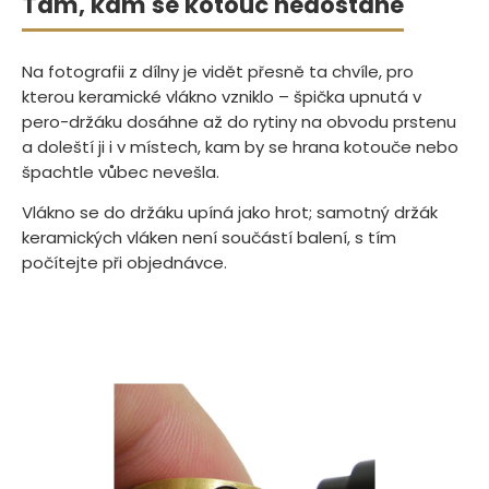
Tam, kam se kotouč nedostane
Na fotografii z dílny je vidět přesně ta chvíle, pro
kterou keramické vlákno vzniklo – špička upnutá v
pero-držáku dosáhne až do rytiny na obvodu prstenu
a doleští ji i v místech, kam by se hrana kotouče nebo
špachtle vůbec nevešla.
Vlákno se do držáku upíná jako hrot; samotný držák
keramických vláken není součástí balení, s tím
počítejte při objednávce.