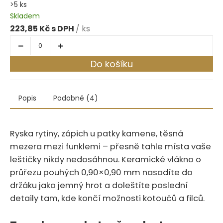
>5 ks
Skladem
223,85 Kč
/ ks
Do košíku
Popis
Podobné (4)
Ryska rytiny, zápich u patky kamene, těsná
mezera mezi funklemi – přesně tahle místa vaše
leštičky nikdy nedosáhnou. Keramické vlákno o
průřezu pouhých 0,90×0,90 mm nasadíte do
držáku jako jemný hrot a doleštíte poslední
detaily tam, kde končí možnosti kotoučů a filců.