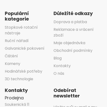
Populární
Důležité odkazy
kategorie
Doprava a platba
Stopkové rotační
Reklamace a vrácení
nástroje
zboží
Ruční nářadí
Moje objednávka
Galvanické pokovení
Obchodní podmínky
Čištění
Blog
Kameny
Kontakty
Hodinářské potřeby
O nás
3D technologie
Kontakty
Odebírat
newsletter
Prodejna
Soukenická 11