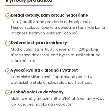
Doladí detaily, kam kotouč nedosáhne
Tenký profil vlákna projde do rytin, zápichů a
těsných zákoutí šperku a doleští je i tam, kde končí
možnosti běžných leštících kotoučů.
Dvě zrnitosti pro různé kroky
Modrá varianta hr. 800 a červená hr. 1200 pokryjí
různé fáze doleštění, aniž byste museli sahat po
jiném nástroji.
Vysoká kvalita a dlouhá životnost
Keramické vlákno snáší opakované použití u
zlatnického stolu a nabízí dlouhou životnost.
Drobná položka do zásoby
Malé rozměry umožní mít v dílně obě varianty vždy
po ruce, bez nároků na skladování.