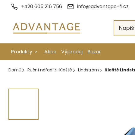
Přejít
+420 605 216 756
info@advantage-fl.cz
na
obsah
Produkty
Akce
Výprodej
Bazar
Galvanické pokovení
Domů
Ruční nářadí
Kleště
Lindström
Kleště Lindst
Náhradní díly
Stopkové rotační nástroje
Ruční nářadí
Strojní obrábění
Letování a svařování