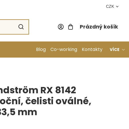
CZK
Prázdný košík
Nákupní koší
Blog
Co-working
Kontakty
VÍCE
indström RX 8142
oční, čelisti oválné,
133,5 mm