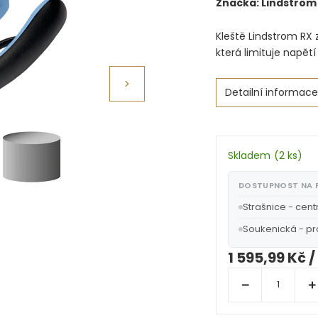
Značka:
Lindström
Kleště Lindstrom RX 
která limituje napět
Detailní informace
Skladem
(
2 ks
)
DOSTUPNOST NA
Strašnice - cent
Soukenická - p
1 595,99 Kč
/