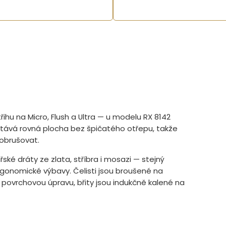
třihu na Micro, Flush a Ultra — u modelu RX 8142
ůstává rovná plocha bez špičatého otřepu, takže
obrušovat.
ské dráty ze zlata, stříbra i mosazi — stejný
gonomické výbavy. Čelisti jsou broušené na
 povrchovou úpravu, břity jsou indukčně kalené na