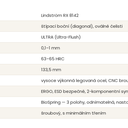
Lindström RX 8142
štípací boční (diagonal), oválné čelisti
ULTRA (Ultra-Flush)
0,1–1 mm
63–65 HRC
133,5 mm
vysoce výkonná legovaná ocel, CNC bro
ERGO, ESD bezpečné, 2-komponentní synt
BioSpring — 3 polohy, odnímatelná, nasta
šroubový, s minimálním třením