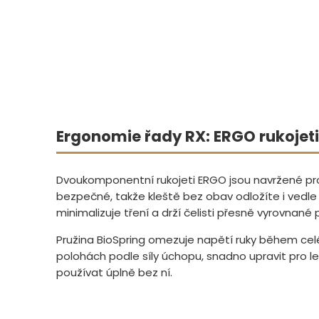
Ergonomie řady RX: ERGO rukojeti
Dvoukomponentní rukojeti ERGO jsou navržené pro p
bezpečné, takže kleště bez obav odložíte i vedle c
minimalizuje tření a drží čelisti přesně vyrovnané 
Pružina BioSpring omezuje napětí ruky během celéh
polohách podle síly úchopu, snadno upravit pro l
používat úplně bez ní.