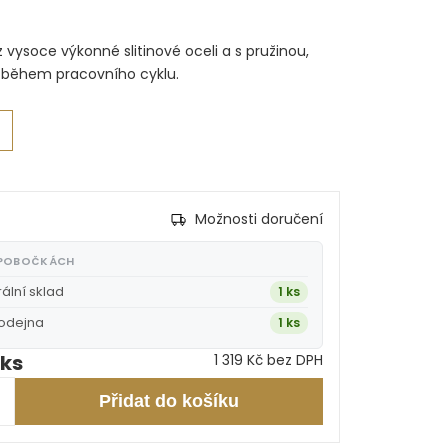
z vysoce výkonné slitinové oceli a s pružinou,
í během pracovního cyklu.
Možnosti doručení
 POBOČKÁCH
rální sklad
1 ks
rodejna
1 ks
 ks
1 319 Kč bez DPH
Přidat do košíku