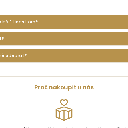
kleští Lindström?
t?
lně odebrat?
Proč nakoupit u nás