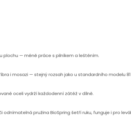
nou plochu — méně práce s pilníkem a leštěním.
tříbra i mosazi — stejný rozsah jako u standardního modelu 81
ované oceli vydrží každodenní zátěž v dílně.
 odnímatelná pružina BioSpring šetří ruku, funguje i pro levá