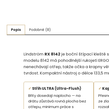
Měřidla, testry, váhy
Fasování a gravírování
Základní vybavení dílny
Popis
Podobné (8)
Tvarování
Navlékací nitě, struny, podložky
Lindström
RX 8142
je boční štípací kleště 
modelu 8142 má pohodlnější rukojeti ERGO a
3D technologie
nenechávají otřep, takže očka a krapny vě
Smalty, UV barvy, patiny
tvrdost. Kompaktní nástroj o délce 133,5 
Hodinářské potřeby
✓
Střih ULTRA (Ultra-Flush)
✓
Kap
Lupy a mikroskopy
Břity dosedají naplocho — na
Přesn
drátu zůstává rovná plocha bez
ze zla
otřepu, minimum práce s
rozsa