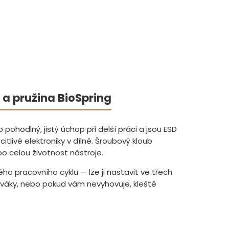
 a pružina BioSpring
ohodlný, jistý úchop při delší práci a jsou ESD
itlivé elektroniky v dílně. Šroubový kloub
po celou životnost nástroje.
o pracovního cyklu — lze ji nastavit ve třech
eváky, nebo pokud vám nevyhovuje, kleště