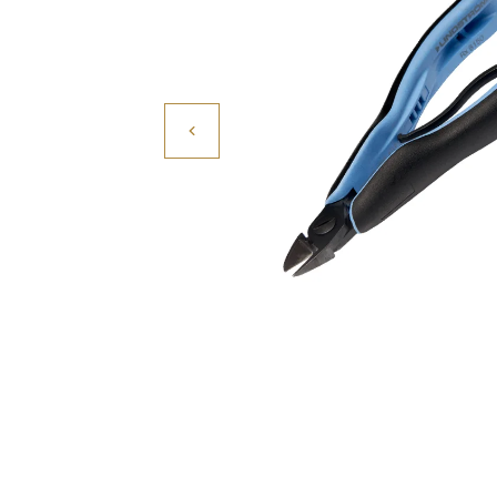
Povrchové úpravy
Kompresory a příslušenství
Čištění
Lití a tavení
Kameny
Motory, mikromotory, vrtačky
Literatura a DVD
Polotovary a komponenty
Drátování
Balení, prezentace a značení šperků