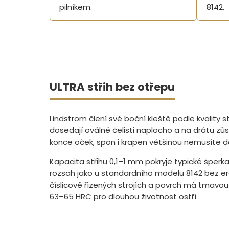
pilníkem.
8142.
ULTRA střih bez otřepu
Lindström člení své boční kleště podle kvality s
dosedají oválné čelisti naplocho a na drátu z
konce oček, spon i krapen většinou nemusíte d
Kapacita střihu 0,1–1 mm pokryje typické šperkař
rozsah jako u standardního modelu 8142 bez er
číslicově řízených strojích a povrch má tmavou
63–65 HRC pro dlouhou životnost ostří.