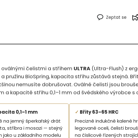
Zeptat se
s oválnými čelistmi a střihem
ULTRA
(Ultra-Flush) z er
 pružinu BioSpring, kapacita střihu zůstává stejná. Bř
tšinou nemusíte dobrušovat. Oválné čelisti jsou brouš
mm a kapacitě střihu 0,1–1 mm od švédského výrobce s 
acita 0,1–1 mm
✓
Břity 63–65 HRC
ě na jemný šperkařský drát
Precizně indukčně kalené h
ta, stříbra i mosazi — stejný
legované oceli, čelisti brou
h jako u základního modelu
na číslicově řízených strojíc