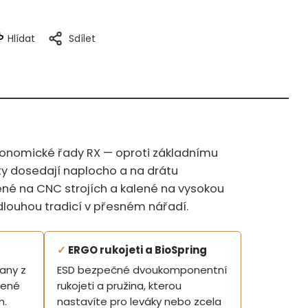
Hlídat
Sdílet
gonomické řady RX — oproti základnímu
ity dosedají naplocho a na drátu
ené na CNC strojích a kalené na vysokou
dlouhou tradicí v přesném nářadí.
✓
ERGO rukojeti a BioSpring
rany z
ESD bezpečné dvoukomponentní
šené
rukojeti a pružina, kterou
h.
nastavíte pro leváky nebo zcela