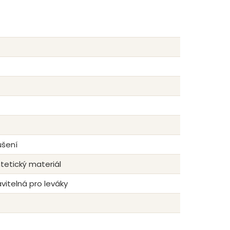
ušení
etický materiál
vitelná pro leváky